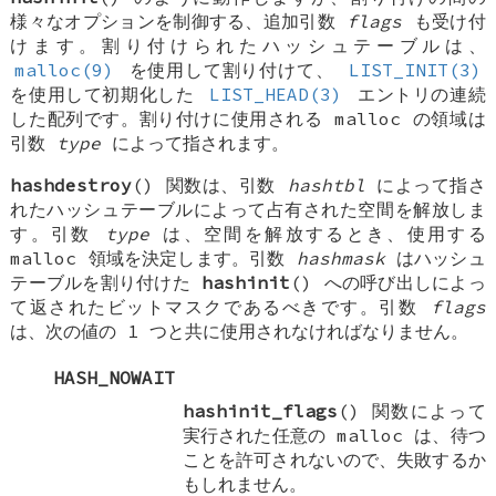
様々なオプションを制御する、追加引数
flags
も受け付
けます。割り付けられたハッシュテーブルは、
malloc(9)
を使用して割り付けて、
LIST_INIT(3)
を使用して初期化した
LIST_HEAD(3)
エントリの連続
した配列です。割り付けに使用される malloc の領域は
引数
type
によって指されます。
hashdestroy
() 関数は、引数
hashtbl
によって指さ
れたハッシュテーブルによって占有された空間を解放しま
す。引数
type
は、空間を解放するとき、使用する
malloc 領域を決定します。引数
hashmask
はハッシュ
テーブルを割り付けた
hashinit
() への呼び出しによっ
て返されたビットマスクであるべきです。引数
flags
は、次の値の 1 つと共に使用されなければなりません。
HASH_NOWAIT
hashinit_flags
() 関数によって
実行された任意の malloc は、待つ
ことを許可されないので、失敗するか
もしれません。