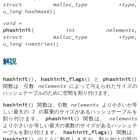
struct malloc_type *type
,
u_long hashmask
);
void *
phashinit
(
int nelements
,
struct malloc_type *type
,
u_long *nentries
);
解説
hashinit
(),
hashinit_flags
() と
phashinit
()
関数は、引数
nelements
によって与えられたサイズの
ハッシュテーブルのために空間を割り付けます。
hashinit
() 関数は、引数
nelements
より小さいか等
しい最大の 2 の冪乗のサイズがあるハッシュテーブルを
割り付けます。
phashinit
() 関数は、
nelements
より小さいか等しい最大の素数のサイズがあるハッシュテ
ーブルを割り付けます。
hashinit_flags
() 関数は、
hashinit
() のように動作しますが、割り付けの間の