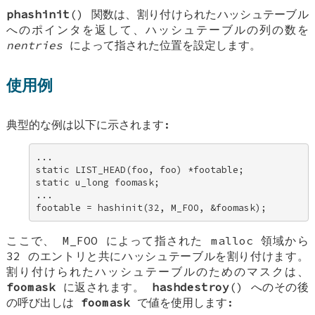
phashinit
() 関数は、割り付けられたハッシュテーブル
へのポインタを返して、ハッシュテーブルの列の数を
nentries
によって指された位置を設定します。
使用例
典型的な例は以下に示されます:
... 

static LIST_HEAD(foo, foo) *footable; 

static u_long foomask; 

... 

footable = hashinit(32, M_FOO, &foomask);
ここで、
M_FOO
によって指された malloc 領域から
32 のエントリと共にハッシュテーブルを割り付けます。
割り付けられたハッシュテーブルのためのマスクは、
foomask
に返されます。
hashdestroy
() へのその後
の呼び出しは
foomask
で値を使用します: