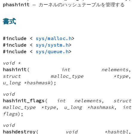
phashinit
—
カーネルのハッシュテーブルを管理する
書式
#include <
sys/malloc.h
>
#include <
sys/systm.h
>
#include <
sys/queue.h
>
void *
hashinit
(
int nelements
,
struct malloc_type *type
,
u_long *hashmask
);
void
hashinit_flags
(
int nelements
,
struct
malloc_type *type
,
u_long *hashmask
,
int
flags
);
void
hashdestroy
(
void *hashtbl
,