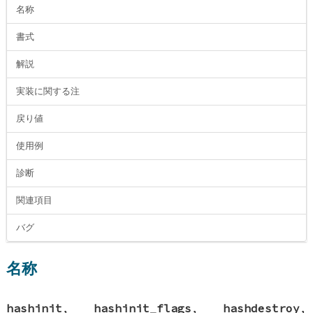
名称
書式
解説
実装に関する注
戻り値
使用例
診断
関連項目
バグ
名称
hashinit
,
hashinit_flags
,
hashdestroy
,