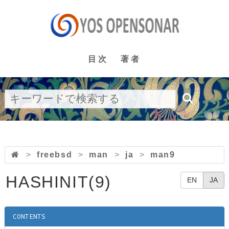
目次
著者
>
freebsd
>
man
>
ja
>
man9
HASHINIT(9)
EN
JA
CONTENTS