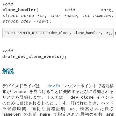
void
clone_handler
(
void *arg
,
struct ucred *cr
,
char *name
,
int namelen
,
struct cdev **dev
);
EVENTHANDLER_REGISTER(dev_clone, clone_handler, arg, 
void
drain_dev_clone_events
();
解説
デバイスドライバは、
devfs
マウントポイントで名前検
索が vnode を見つけることに失敗するたびに通知される
リスナを登録します。リスナは、
dev_clone
イベント
のために登録されるものとします。呼ばれたとき、ハンド
ラ登録時間、適切な資格証明
cr
、検索された長さ
namelen
の名前
name
で指定された最初の引数
arg