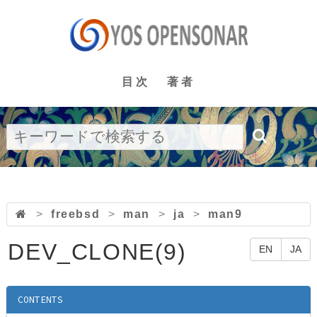
目次
著者
>
freebsd
>
man
>
ja
>
man9
DEV_CLONE(9)
EN
JA
CONTENTS