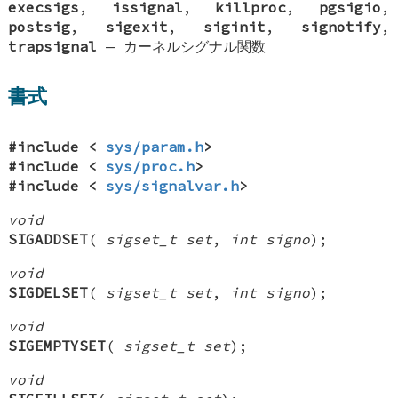
execsigs
,
issignal
,
killproc
,
pgsigio
,
postsig
,
sigexit
,
siginit
,
signotify
,
trapsignal
—
カーネルシグナル関数
書式
#include <
sys/param.h
>
#include <
sys/proc.h
>
#include <
sys/signalvar.h
>
void
SIGADDSET
(
sigset_t set
,
int signo
);
void
SIGDELSET
(
sigset_t set
,
int signo
);
void
SIGEMPTYSET
(
sigset_t set
);
void