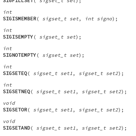
SIGFILLSET
(
sigset_t set
);
int
SIGISMEMBER
(
sigset_t set
,
int signo
);
int
SIGISEMPTY
(
sigset_t set
);
int
SIGNOTEMPTY
(
sigset_t set
);
int
SIGSETEQ
(
sigset_t set1
,
sigset_t set2
);
int
SIGSETNEQ
(
sigset_t set1
,
sigset_t set2
);
void
SIGSETOR
(
sigset_t set1
,
sigset_t set2
);
void
SIGSETAND
(
sigset_t set1
,
sigset_t set2
);