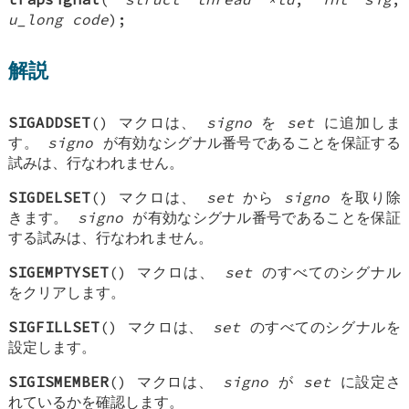
u_long code
);
解説
SIGADDSET
() マクロは、
signo
を
set
に追加しま
す。
signo
が有効なシグナル番号であることを保証する
試みは、行なわれません。
SIGDELSET
() マクロは、
set
から
signo
を取り除
きます。
signo
が有効なシグナル番号であることを保証
する試みは、行なわれません。
SIGEMPTYSET
() マクロは、
set
のすべてのシグナル
をクリアします。
SIGFILLSET
() マクロは、
set
のすべてのシグナルを
設定します。
SIGISMEMBER
() マクロは、
signo
が
set
に設定さ
れているかを確認します。