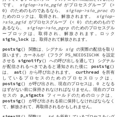
です。
sigiop->sio_pgid
がプロセスグループ (>
0) のためのものであるなら、
sigiop->sio_proc
の
ためのロックは、取得され、解放されます。
sigiop-
>sio_pgid
がプロセスグループ (< 0) のためのもので
あるなら、
sigiop->sio_pgrp
のためのプロセスグル
ープロックは、取得され、解放されます。ロック
sigio_lock
は、取得されて解放されます。
postsig
() 関数は、シグナル
sig
の実際の配信を取り
扱います。カーネルが (フラグ
PS_NEEDSIGCHK
を設定
させる
signotify
() への呼び出しを通して) シグナル
が配信されるべきであると通知された後に
postsig
()
は、
ast
() から呼び出されます。
curthread
を所有
しているプロセスのためのプロセスロックは、
postsig
() が呼び出され、現在のプロセスは、0 となる
はずがない前に保持されなければなりません。現在のプロ
セスの
p_sigacts
フィールドのためのロックは、
postsig
() が呼び出される前に保持しなければならなく
て、解放されて、再取得されるかもしれません。
sigexit
() 関数は、
td
を所有しているプロセスをシグ