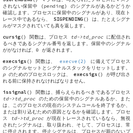
されない保留中 (pending) のシグナルがあるかどうか
確認します。プロセスに保留中のシグナルがあり、現在ト
レース中であるなら、
SIGPENDING
() は、たとえシグナ
ルがマスクされていても真を返します。
cursig
() 関数は、プロセス
td->td_proc
に配信され
るべきであるシグナル番号を返します。保留中のシグナル
ががなければ、0 が返されます。
execsigs
() 関数は、
execve(2)
に備えてプロセス
のシグナルセットとシグナルスタックをリセットします。
p
のためのプロセスロックは、
execsigs
() が呼び出さ
れる前に保持されなければなりません。
issignal
() 関数は、捕らえられるべきであるプロセス
td->td_proc
のための保留中のシグナルあるか、また
は、このプロセスの現在のシステムコールを終了するか、
または割り込むための原因となるかを確認します。プロセ
ス
td->td_proc
が現在トレースされているなら、無視
されたシグナルは、取り扱われ、そして、プロセスは、常
に停止されます。停止シグナルは、プロセスが親のないプ