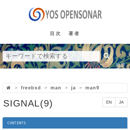
目次
著者
>
freebsd
>
man
>
ja
>
man9
SIGNAL(9)
EN
JA
CONTENTS