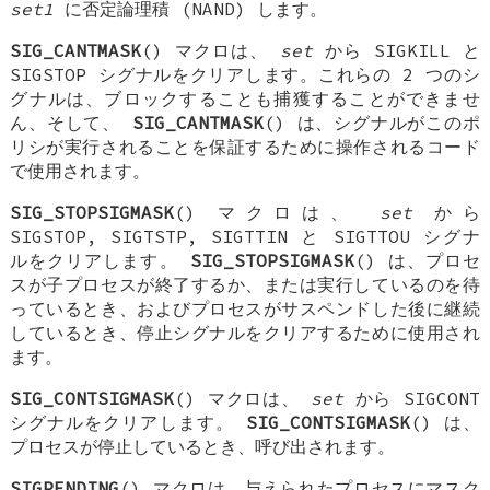
set1
に否定論理積 (NAND) します。
SIG_CANTMASK
() マクロは、
set
から
SIGKILL
と
SIGSTOP
シグナルをクリアします。これらの 2 つのシ
グナルは、ブロックすることも捕獲することができませ
ん、そして、
SIG_CANTMASK
() は、シグナルがこのポ
リシが実行されることを保証するために操作されるコード
で使用されます。
SIG_STOPSIGMASK
() マクロは、
set
から
SIGSTOP
,
SIGTSTP
,
SIGTTIN
と
SIGTTOU
シグナ
ルをクリアします。
SIG_STOPSIGMASK
() は、プロセ
スが子プロセスが終了するか、または実行しているのを待
っているとき、およびプロセスがサスペンドした後に継続
しているとき、停止シグナルをクリアするために使用され
ます。
SIG_CONTSIGMASK
() マクロは、
set
から
SIGCONT
シグナルをクリアします。
SIG_CONTSIGMASK
() は、
プロセスが停止しているとき、呼び出されます。
SIGPENDING
() マクロは、与えられたプロセスにマスク