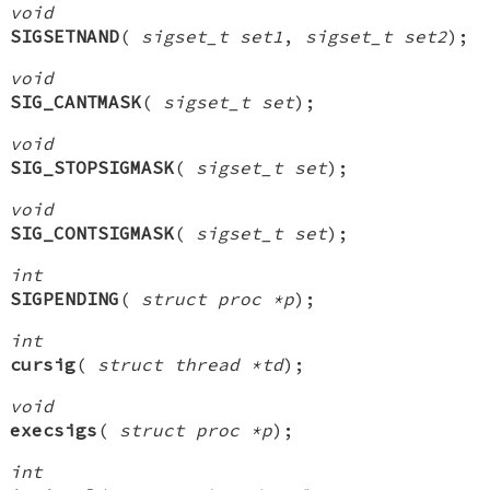
void
SIGSETNAND
(
sigset_t set1
,
sigset_t set2
);
void
SIG_CANTMASK
(
sigset_t set
);
void
SIG_STOPSIGMASK
(
sigset_t set
);
void
SIG_CONTSIGMASK
(
sigset_t set
);
int
SIGPENDING
(
struct proc *p
);
int
cursig
(
struct thread *td
);
void
execsigs
(
struct proc *p
);
int