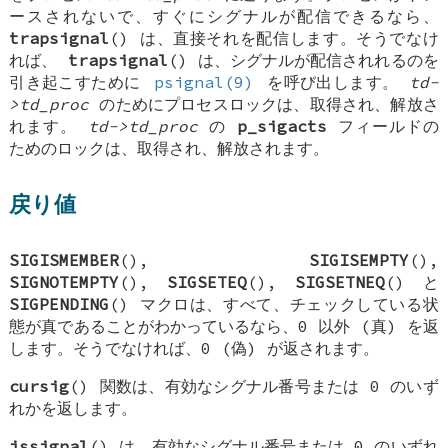
ースされないで、すぐにシグナルが配信できるなら、
trapsignal
() は、直接それを配信します。そうでなけ
れば、
trapsignal
() は、シグナルが配信されれるのを
引き起こすために
psignal(9)
を呼び出します。
td-
>td_proc
のためにプロセスロックは、取得され、解放さ
れます。
td->td_proc
の
p_sigacts
フィールドの
ためのロックは、取得され、解放されます。
戻り値
SIGISMEMBER
(),
SIGISEMPTY
(),
SIGNOTEMPTY
(),
SIGSETEQ
(),
SIGSETNEQ
() と
SIGPENDING
() マクロは、すべて、チェックしている状
態が真であることがわかっているなら、0 以外 (真) を返
します。そうでなければ、0 (偽) が返されます。
cursig
() 関数は、有効なシグナル番号または 0 のいず
れかを返します。
issignal
() は、有効なシグナル番号または 0 のいずれ