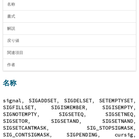
名称
書式
解説
戻り値
関連項目
作者
名称
signal
,
SIGADDSET
,
SIGDELSET
,
SETEMPTYSET
,
SIGFILLSET
,
SIGISMEMBER
,
SIGISEMPTY
,
SIGNOTEMPTY
,
SIGSETEQ
,
SIGSETNEQ
,
SIGSETOR
,
SIGSETAND
,
SIGSETNAND
,
SIGSETCANTMASK
,
SIG_STOPSIGMASK
,
SIG_CONTSIGMASK
,
SIGPENDING
,
cursig
,