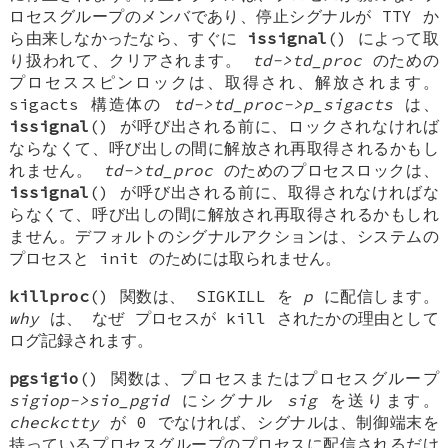
ロセスグループのメンバであり、停止シグナルが TTY か
ら由来しなかったなら、すぐに
issignal
() によって取
り扱われて、クリアされます。
td->td_proc
のための
プロセススピンロックは、取得され、解放されます。
sigacts
構造体の
td->td_proc->p_sigacts
は、
issignal
() が呼び出される前に、ロックされなければ
ならなくて、呼び出しの間に解放され再取得されるかもし
れません。
td->td_proc
のためのプロセスロックは、
issignal
() が呼び出される前に、取得されなければな
らなくて、呼び出しの間に解放され再取得されるかもしれ
ません。デフォルトのシグナルアクションは、システムの
プロセスと init のためには取られません。
killproc
() 関数は、
SIGKILL
を
p
に配信します。
why
は、
なぜ
プロセスが kill されたかの理由として
ログ記録されます。
pgsigio
() 関数は、プロセスまたはプロセスグループ
sigiop->sio_pgid
にシグナル
sig
を送ります。
checkctty
が 0 でなければ、シグナルは、制御端末を
持っているプロセスグループのプロセスに配信されるだけ