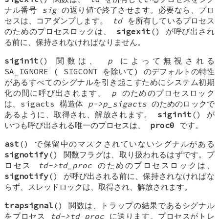
ナル番号
sig
の返り値で終了させます。必要なら、プロ
セスは、コアダンプします。
td
を所有しているプロセス
のためのプロセスロックは、
sigexit
() が呼び出され
る前に、保持されなければなりません。
siginit
() 関数は、
p
によって無視される
SA_IGNORE
(
SIGCONT
を除いて) のデフォルトの特性
があるすべてのシグナルを引き起こすためにシステム初期
化の間に呼び出されます。
p
のためのプロセスロック
は、sigacts 構造体
p->p_sigacts
のためのロックで
あるように、取得され、解放されます。
siginit
() が
いつも呼び出される唯一のプロセスは、
proc0
です。
ast
() で保留中のマスクされていないシグナルがある
signotify
() 関数フラグは、取り扱われるはずです。プ
ロセス
td->td_proc
のためのプロセスロックは、
signotify
() が呼び出される前に、保持されなければな
らず、スレッドロックは、取得され、解放されます。
trapsignal
() 関数は、トラップの結果であるシグナル
をプロセス
td->td_proc
に送ります。プロセスがトレ