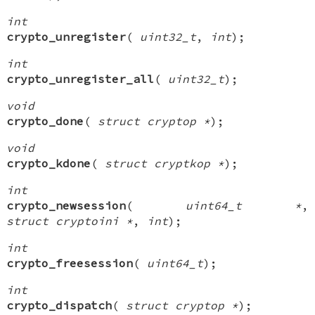
int
crypto_unregister
(
uint32_t
,
int
);
int
crypto_unregister_all
(
uint32_t
);
void
crypto_done
(
struct cryptop *
);
void
crypto_kdone
(
struct cryptkop *
);
int
crypto_newsession
(
uint64_t *
,
struct cryptoini *
,
int
);
int
crypto_freesession
(
uint64_t
);
int
crypto_dispatch
(
struct cryptop *
);