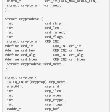
 uint8_t            cri_iv[EALG_MAX_BLOCK_LEN]; 

 struct cryptoini  *cri_next; 

}; 

struct cryptodesc { 

 int                crd_skip; 

 int                crd_len; 

 int                crd_inject; 

 int                crd_flags; 

 struct cryptoini   CRD_INI; 

#define crd_iv          CRD_INI.cri_iv 

#define crd_key         CRD_INI.cri_key 

#define crd_alg         CRD_INI.cri_alg 

#define crd_klen        CRD_INI.cri_klen 

 struct cryptodesc *crd_next; 

}; 

struct cryptop { 

 TAILQ_ENTRY(cryptop) crp_next; 

 uint64_t           crp_sid; 

 int                crp_ilen; 

 int                crp_olen; 

 int                crp_etype; 

 int                crp_flags; 

 caddr_t            crp_buf; 
