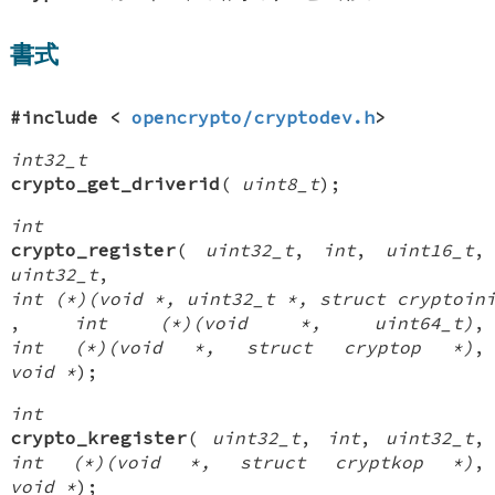
書式
#include <
opencrypto/cryptodev.h
>
int32_t
crypto_get_driverid
(
uint8_t
);
int
crypto_register
(
uint32_t
,
int
,
uint16_t
,
uint32_t
,
int (*)(void *, uint32_t *, struct cryptoin
,
int (*)(void *, uint64_t)
,
int (*)(void *, struct cryptop *)
,
void *
);
int
crypto_kregister
(
uint32_t
,
int
,
uint32_t
,
int (*)(void *, struct cryptkop *)
,
void *
);