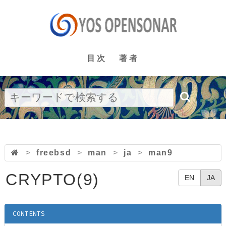
目次
著者
>
freebsd
>
man
>
ja
>
man9
CRYPTO(9)
EN
JA
CONTENTS