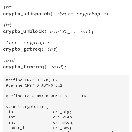
int
crypto_kdispatch
(
struct cryptkop *
);
int
crypto_unblock
(
uint32_t
,
int
);
struct cryptop *
crypto_getreq
(
int
);
void
crypto_freereq
(
void
);
#define CRYPTO_SYMQ 0x1 

#define CRYPTO_ASYMQ 0x2 

#define EALG_MAX_BLOCK_LEN      16 

struct cryptoini { 

 int                cri_alg; 

 int                cri_klen; 

 int                cri_mlen; 

 caddr_t            cri_key; 
