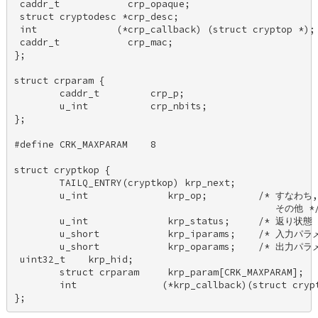
 caddr_t            crp_opaque; 

 struct cryptodesc *crp_desc; 

 int              (*crp_callback) (struct cryptop *); 
 caddr_t            crp_mac; 

}; 

struct crparam { 

        caddr_t         crp_p; 

        u_int           crp_nbits; 

}; 

#define CRK_MAXPARAM    8 

struct cryptkop { 

        TAILQ_ENTRY(cryptkop) krp_next; 

        u_int              krp_op;         /* すなわち,
                                              その他 */
        u_int              krp_status;     /* 返り状態 *
        u_short            krp_iparams;    /* 入力パ
        u_short            krp_oparams;    /* 出力パ
 uint32_t    krp_hid; 

        struct crparam     krp_param[CRK_MAXPARAM]; 

        int               (*krp_callback)(struct crypt
};