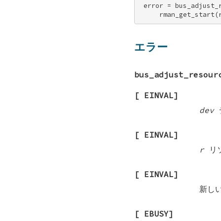
 error = bus_adjust_r
     rman_get_start(
エラー
bus_adjust_resour
[
EINVAL
]
dev
[
EINVAL
]
r
リソ
[
EINVAL
]
新し
[
EBUSY
]