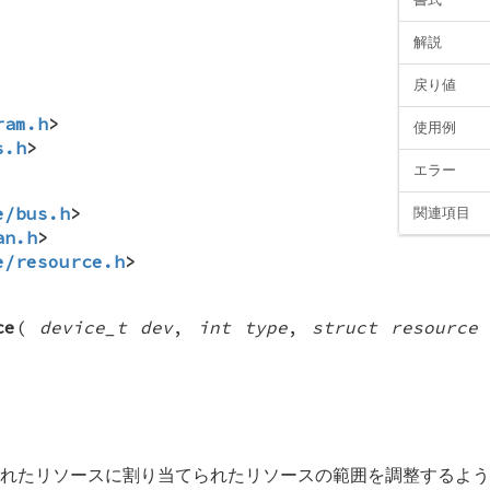
解説
戻り値
ram.h
>
使用例
s.h
>
エラー
e/bus.h
>
関連項目
an.h
>
e/resource.h
>
ce
(
device_t dev
,
int type
,
struct resource
れたリソースに割り当てられたリソースの範囲を調整するよう