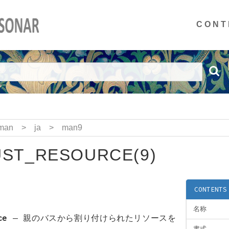
CONT
man
>
ja
>
man9
UST_RESOURCE(9)
CONTENTS
名称
ce
—
親のバスから割り付けられたリソースを
書式