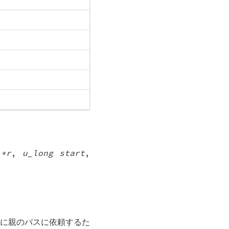
 *r
,
u_long start
,
に親のバスに依頼するた