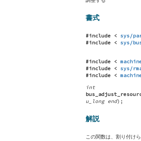
書式
#include <
sys/pa
#include <
sys/bu
#include <
machin
#include <
sys/rm
#include <
machin
int
bus_adjust_resour
u_long end
);
解説
この関数は、割り付けら