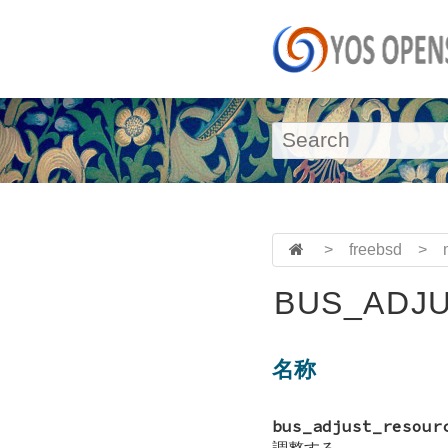
>
freebsd
>
BUS_ADJ
名称
bus_adjust_resour
調整する