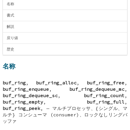
名称
書式
解説
戻り値
歴史
名称
buf_ring
,
buf_ring_alloc
,
buf_ring_free
,
buf_ring_enqueue
,
buf_ring_dequeue_mc
,
buf_ring_dequeue_sc
,
buf_ring_count
,
buf_ring_empty
,
buf_ring_full
,
buf_ring_peek
, —
マルチプロセッサ、{シングル、マ
ルチ} コンシューマ (consumer)、ロックなしリングバ
ッファ