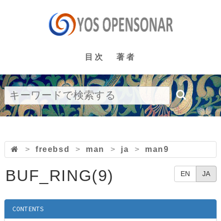
目次
著者
>
freebsd
>
man
>
ja
>
man9
BUF_RING(9)
EN
JA
CONTENTS