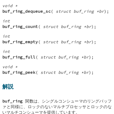
void *
buf_ring_dequeue_sc
(
struct buf_ring *br
);
int
buf_ring_count
(
struct buf_ring *br
);
int
buf_ring_empty
(
struct buf_ring *br
);
int
buf_ring_full
(
struct buf_ring *br
);
void *
buf_ring_peek
(
struct buf_ring *br
);
解説
buf_ring
関数は、シングルコンシューマのリングバッフ
ァと同様に、ロックのないマルチプロセッサとロックのな
いマルチコンシューマを提供しています。