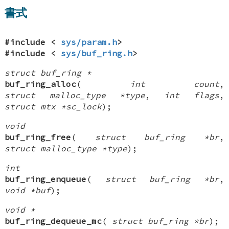
書式
#include <
sys/param.h
>
#include <
sys/buf_ring.h
>
struct buf_ring *
buf_ring_alloc
(
int count
,
struct malloc_type *type
,
int flags
,
struct mtx *sc_lock
);
void
buf_ring_free
(
struct buf_ring *br
,
struct malloc_type *type
);
int
buf_ring_enqueue
(
struct buf_ring *br
,
void *buf
);
void *
buf_ring_dequeue_mc
(
struct buf_ring *br
);