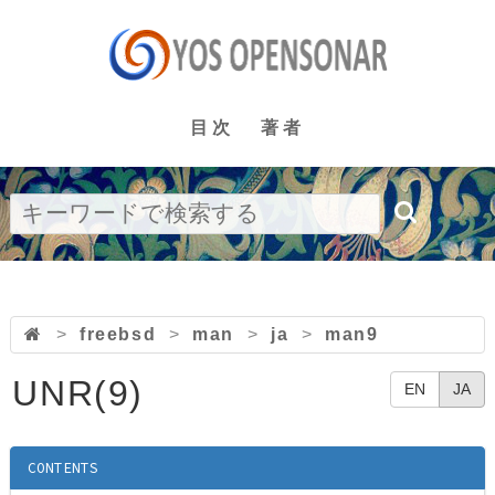
目次
著者
>
freebsd
>
man
>
ja
>
man9
UNR(9)
EN
JA
CONTENTS