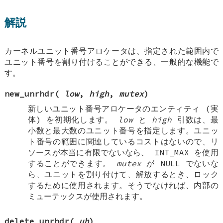
解説
カーネルユニット番号アロケータは、指定された範囲内で
ユニット番号を割り付けることができる、一般的な機能で
す。
new_unrhdr
(
low
,
high
,
mutex
)
新しいユニット番号アロケータのエンティティ (実
体) を初期化します。
low
と
high
引数は、最
小数と最大数のユニット番号を指定します。ユニッ
ト番号の範囲に関連しているコストはないので、リ
ソースが本当に有限でないなら、
INT_MAX
を使用
することができます。
mutex
が
NULL
でないな
ら、ユニットを割り付けて、解放するとき、ロック
するために使用されます。そうでなければ、内部の
ミューテックスが使用されます。
delete_unrhdr
(
uh
)