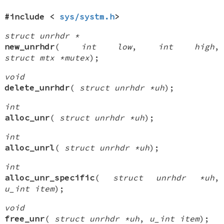
#include <
sys/systm.h
>
struct unrhdr *
new_unrhdr
(
int low
,
int high
,
struct mtx *mutex
);
void
delete_unrhdr
(
struct unrhdr *uh
);
int
alloc_unr
(
struct unrhdr *uh
);
int
alloc_unrl
(
struct unrhdr *uh
);
int
alloc_unr_specific
(
struct unrhdr *uh
,
u_int item
);
void
free_unr
(
struct unrhdr *uh
,
u_int item
);