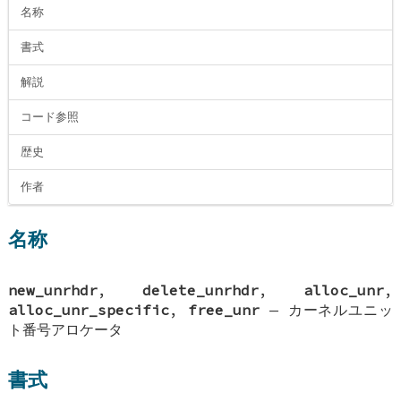
名称
書式
解説
コード参照
歴史
作者
名称
new_unrhdr
,
delete_unrhdr
,
alloc_unr
,
alloc_unr_specific
,
free_unr
—
カーネルユニッ
ト番号アロケータ
書式