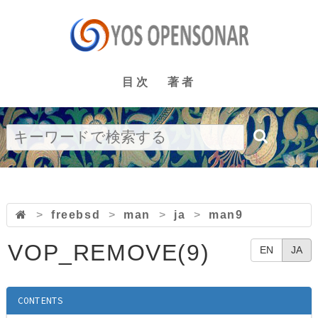
目次
著者
>
freebsd
>
man
>
ja
>
man9
VOP_REMOVE(9)
EN
JA
CONTENTS