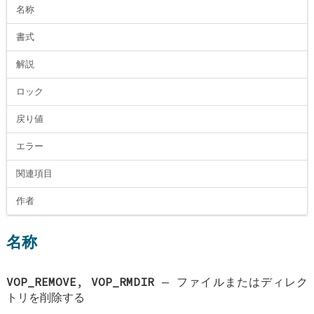
名称
書式
解説
ロック
戻り値
エラー
関連項目
作者
名称
VOP_REMOVE
,
VOP_RMDIR
—
ファイルまたはディレク
トリを削除する