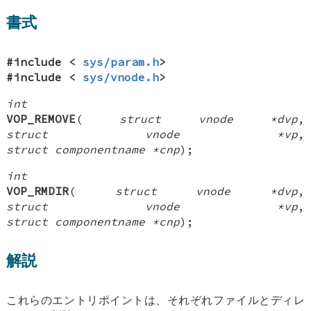
書式
#include <
sys/param.h
>
#include <
sys/vnode.h
>
int
VOP_REMOVE
(
struct vnode *dvp
,
struct vnode *vp
,
struct componentname *cnp
);
int
VOP_RMDIR
(
struct vnode *dvp
,
struct vnode *vp
,
struct componentname *cnp
);
解説
これらのエントリポイントは、それぞれファイルとディレ