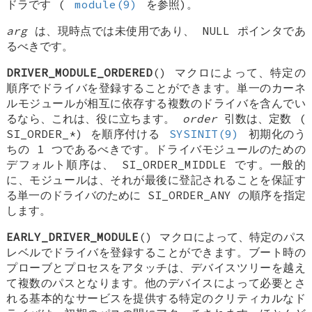
ドラです (
module(9)
を参照)。
arg
は、現時点では未使用であり、
NULL
ポインタであ
るべきです。
DRIVER_MODULE_ORDERED
() マクロによって、特定の
順序でドライバを登録することができます。単一のカーネ
ルモジュールが相互に依存する複数のドライバを含んでい
るなら、これは、役に立ちます。
order
引数は、定数 (
SI_ORDER_*
) を順序付ける
SYSINIT(9)
初期化のう
ちの 1 つであるべきです。ドライバモジュールのための
デフォルト順序は、
SI_ORDER_MIDDLE
です。一般的
に、モジュールは、それが最後に登記されることを保証す
る単一のドライバのために
SI_ORDER_ANY
の順序を指定
します。
EARLY_DRIVER_MODULE
() マクロによって、特定のパス
レベルでドライバを登録することができます。ブート時の
プローブとプロセスをアタッチは、デバイスツリーを越え
て複数のパスとなります。他のデバイスによって必要とさ
れる基本的なサービスを提供する特定のクリティカルなド