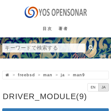
目次
著者
>
freebsd
>
man
>
ja
>
man9
EN
JA
DRIVER_MODULE(9)