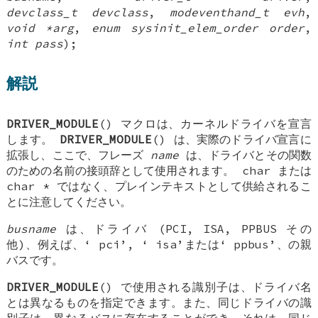
devclass_t devclass
,
modeventhand_t evh
,
void *arg
,
enum sysinit_elem_order order
,
int pass
);
解説
DRIVER_MODULE
() マクロは、カーネルドライバを宣言
します。
DRIVER_MODULE
() は、実際のドライバ宣言に
拡張し、ここで、フレーズ
name
は、ドライバとその関数
のための名前の接頭辞として使用されます。
char
または
char *
ではなく、プレインテキストとして供給されるこ
とに注意してください。
busname
は、ドライバ (PCI, ISA, PPBUS その
他)、例えば、‘
pci
’, ‘
isa
’または‘
ppbus
’、の親
バスです。
DRIVER_MODULE
() で使用される識別子は、ドライバ名
とは異なるものを指定できます。また、同じドライバの識
別子は、異なるバスに存在することができ、それは、同じ