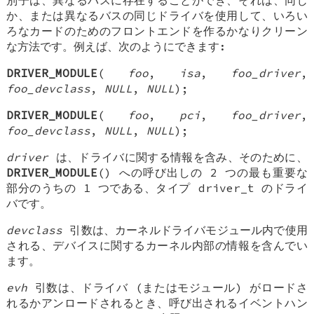
か、または異なるバスの同じドライバを使用して、いろい
ろなカードのためのフロントエンドを作るかなりクリーン
な方法です。例えば、次のようにできます:
DRIVER_MODULE
(
foo
,
isa
,
foo_driver
,
foo_devclass
,
NULL
,
NULL
);
DRIVER_MODULE
(
foo
,
pci
,
foo_driver
,
foo_devclass
,
NULL
,
NULL
);
driver
は、ドライバに関する情報を含み、そのために、
DRIVER_MODULE
() への呼び出しの 2 つの最も重要な
部分のうちの 1 つである、タイプ
driver_t
のドライ
バです。
devclass
引数は、カーネルドライバモジュール内で使用
される、デバイスに関するカーネル内部の情報を含んでい
ます。
evh
引数は、ドライバ (またはモジュール) がロードさ
れるかアンロードされるとき、呼び出されるイベントハン