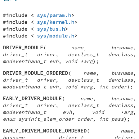
#include <
sys/param.h
>
#include <
sys/kernel.h
>
#include <
sys/bus.h
>
#include <
sys/module.h
>
DRIVER_MODULE
(
name
,
busname
,
driver_t driver
,
devclass_t devclass
,
modeventhand_t evh
,
void *arg
);
DRIVER_MODULE_ORDERED
(
name
,
busname
,
driver_t driver
,
devclass_t devclass
,
modeventhand_t evh
,
void *arg
,
int order
);
EARLY_DRIVER_MODULE
(
name
,
busname
,
driver_t driver
,
devclass_t devclass
,
modeventhand_t evh
,
void *arg
,
enum sysinit_elem_order order
,
int pass
);
EARLY_DRIVER_MODULE_ORDERED
(
name
,
busname
,
driver_t driver
,