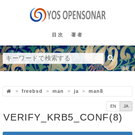
目次
著者
>
freebsd
>
man
>
ja
>
man8
EN
JA
VERIFY_KRB5_CONF(8)