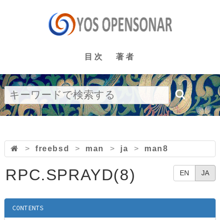
目次
著者
>
freebsd
>
man
>
ja
>
man8
RPC.SPRAYD(8)
EN
JA
CONTENTS