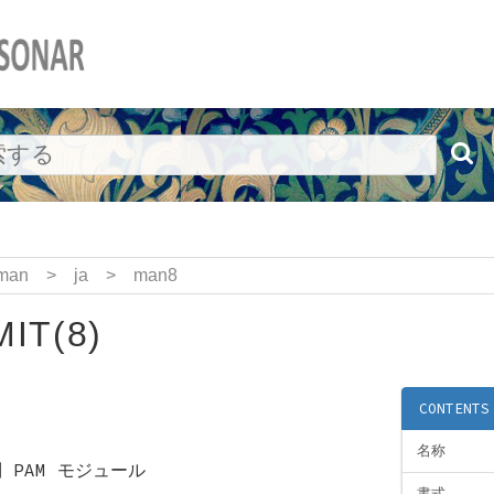
man
>
ja
>
man8
IT(8)
CONTENTS
名称
 PAM モジュール
書式