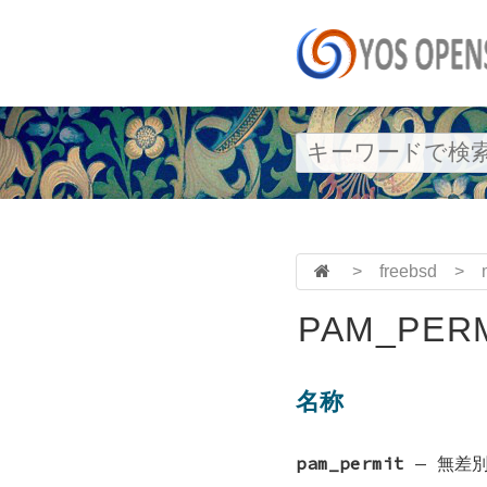
>
freebsd
>
PAM_PERM
名称
pam_permit
—
無差別