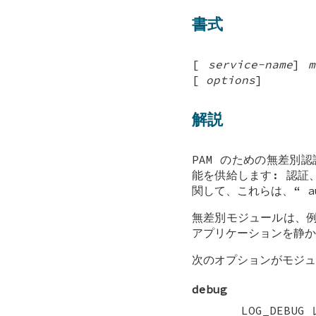
書式
[
service-name
]
m
[
options
]
解説
PAM のための無差別
能を供給します: 認
関して、これらは、“
a
無差別モジュールは、例
アプリケーションを静か
次のオプションがモジュ
debug
LOG_DEBUG