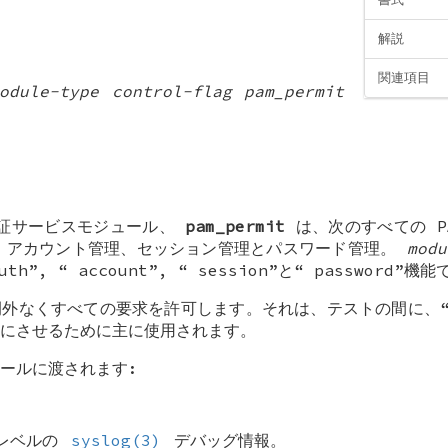
解説
関連項目
odule-type
control-flag
pam_permit
認証サービスモジュール、
pam_permit
は、次のすべての P
証、アカウント管理、セッション管理とパスワード管理。
modu
uth
”, “
account
”, “
session
”と“
password
”機能
外なくすべての要求を許可します。それは、テストの間に、“騒
にさせるために主に使用されます。
ールに渡されます:
レベルの
syslog(3)
デバッグ情報。