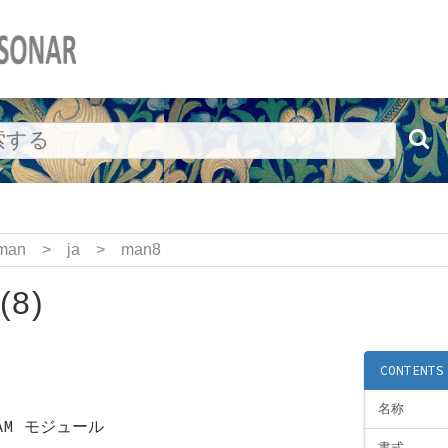
man
>
ja
>
man8
(8)
CONTENTS
名称
PAM モジュール
書式