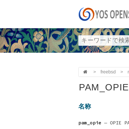
>
freebsd
>
PAM_OPIE
名称
pam_opie
—
OPIE 