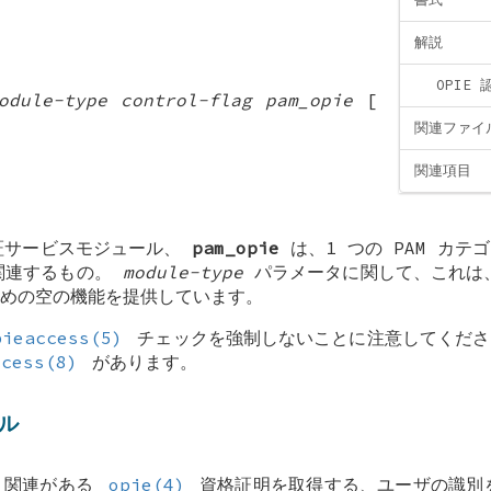
解説
OPIE
odule-type
control-flag
pam_opie
[
関連ファイ
関連項目
 認証サービスモジュール、
pam_opie
は、1 つの PAM カテ
関連するもの。
module-type
パラメータに関して、これは
めの空の機能を提供しています。
pieaccess(5)
チェックを強制しないことに注意してくださ
ccess(8)
があります。
ール
は、関連がある
opie(4)
資格証明を取得する、ユーザの識別を