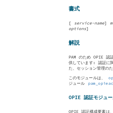
書式
[
service-name
]
m
options
]
解説
PAM のため OPIE
供しています: 認証に
た、セッション管理のた
このモジュールは、
o
ジュール
pam_opiea
OPIE 認証モジュ
OPIE 認証構成要素