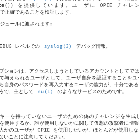
te
()) を提供しています。ユーザに OPIE チャ
で正確であることを検証します。
ジュールに渡されます:
EBUG
レベルでの
syslog(3)
デバッグ情報。
プションは、アクセスしようとしているアカウントとしてで
て与えられるユーザとして、ユーザ自身を認証することをユ
ら自身のパスワードを再入力するユーザの能力が、十分である
ろで、主として
su(1)
のようなサービスのためです。
E キーを持っていないユーザのための偽のチャレンジを生成
E を使用するか、誰が使用しないかに関して仮想の攻撃者に情
人かのユーザが OPIE を使用したいが、ほとんどが使用し
ないことに注意してください。