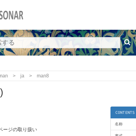
man
>
ja
>
man8
)
CONTENTS
名称
ページの取り扱い
書式