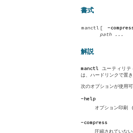
書式
manctl
[
-compres
path ...
解説
manctl
ユーティリティ
は、ハードリンクで置き
次のオプションが使用可
-help
オプション印刷 
-compress
圧縮されていない