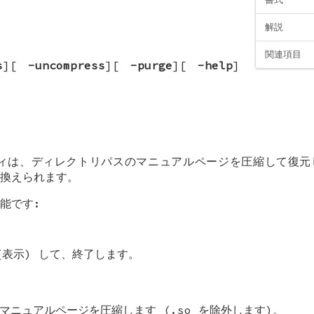
解説
関連項目
s
][
-uncompress
][
-purge
][
-help
]
は、ディレクトリパスのマニュアルページを圧縮して復元し
換えられます。
能です:
(表示) して、終了します。
マニュアルページを圧縮します (.so を除外します)。