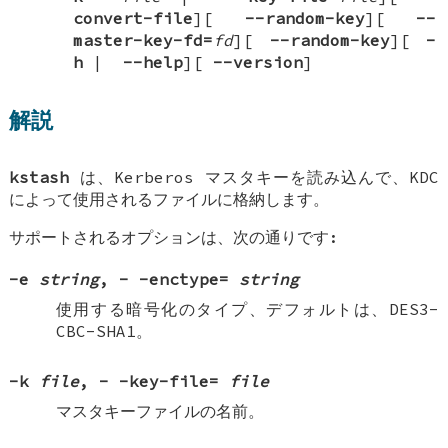
convert-file
][
-
-random-key
][
-
-
master-key-fd=
fd
][
-
-random-key
][
-
h
|
-
-help
][
-
-version
]
解説
kstash
は、Kerberos マスタキーを読み込んで、KDC
によって使用されるファイルに格納します。
サポートされるオプションは、次の通りです:
-e
string
,
-
-enctype=
string
使用する暗号化のタイプ、デフォルトは、DES3-
CBC-SHA1。
-k
file
,
-
-key-file=
file
マスタキーファイルの名前。