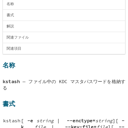
名称
書式
解説
関連ファイル
関連項目
名称
kstash
—
ファイル中の KDC マスタパスワードを格納す
る
書式
kstash
[
-e
string
|
-
-enctype=
string
][
-
k
file
|
-
-key-file=
file
][
-
-