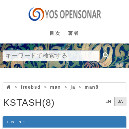
目次
著者
>
freebsd
>
man
>
ja
>
man8
KSTASH(8)
EN
JA
CONTENTS