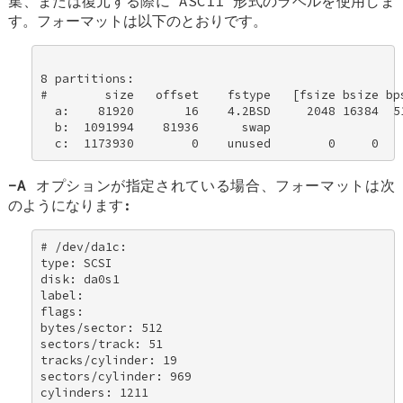
集、または復元する際に ASCII 形式のラベルを使用しま
す。フォーマットは以下のとおりです。
8 partitions: 

#        size   offset    fstype   [fsize bsize bps
  a:    81920       16    4.2BSD     2048 16384  51
  b:  1091994    81936      swap 

  c:  1173930        0    unused        0     0   
-A
オプションが指定されている場合、フォーマットは次
のようになります:
# /dev/da1c: 

type: SCSI 

disk: da0s1 

label: 

flags: 

bytes/sector: 512 

sectors/track: 51 

tracks/cylinder: 19 

sectors/cylinder: 969 

cylinders: 1211 
