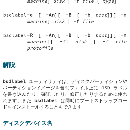
machine
]
disk
|
-f
file
[
type
]
bsdlabel
-e
[
-An
][
-B
[
-b
boot
]
][
-m
machine
]
disk
|
-f
file
bsdlabel
-R
[
-An
][
-B
[
-b
boot
]
][
-m
machine
][
-f
]
disk
|
-f
file
protofile
解説
bsdlabel
ユーティリティは、ディスクパーティションや
パーティションイメージを含むファイル上に
BSD
ラベル
を書き込んだり、確認したり、修正したりするために使わ
れます。また
bsdlabel
は同時にブートストラップコー
ドをインストールすることもできます。
ディスクデバイス名