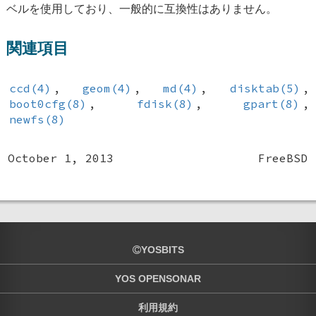
ベルを使用しており、一般的に互換性はありません。
関連項目
ccd(4)
,
geom(4)
,
md(4)
,
disktab(5)
,
boot0cfg(8)
,
fdisk(8)
,
gpart(8)
,
newfs(8)
October 1, 2013
FreeBSD
YOSBITS
YOS OPENSONAR
利用規約