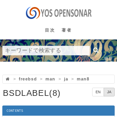
目次
著者
>
freebsd
>
man
>
ja
>
man8
BSDLABEL(8)
EN
JA
CONTENTS