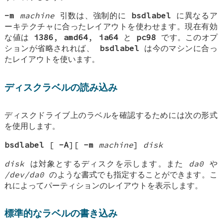
-m
machine
引数は、強制的に
bsdlabel
に異なるア
ーキテクチャに合ったレイアウトを使わせます。現在有効
な値は
i386
,
amd64
,
ia64
と
pc98
です。このオプ
ションが省略されれば、
bsdlabel
は今のマシンに合っ
たレイアウトを使います。
ディスクラベルの読み込み
ディスクドライブ上のラベルを確認するためには次の形式
を使用します。
bsdlabel
[
-A
][
-m
machine
]
disk
disk
は対象とするディスクを示します。また
da0
や
/dev/da0
のような書式でも指定することができます。こ
れによってパーティションのレイアウトを表示します。
標準的なラベルの書き込み