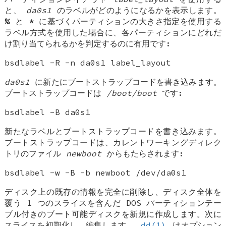
と、
da0s1
のラベルがどのようになるかを表示します。
%
と
*
に基づくパーティションの大きさ指定を使用する
ラベル方式を使用した場合に、各パーティションにどれだ
け割り当てられるかを判定するのに有用です:
bsdlabel -R -n da0s1 label_layout
da0s1
に新たにブートストラップコードを書き込みます。
ブートストラップコードは
/boot/boot
です:
bsdlabel -B da0s1
新たなラベルとブートストラップコードを書き込みます。
ブートストラップコードは、カレントワーキングディレク
トリのファイル
newboot
からもたらされます:
bsdlabel -w -B -b newboot /dev/da0s1
ディスク上の既存の情報を完全に削除し、ディスク全体を
覆う 1 つのスライスを含んだ DOS パーティションテー
ブル付きのブート可能ディスクを新規に作成します。次に
スライスを初期化し、編集します。
dd(1)
はオプション