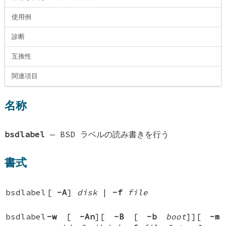
使用例
診断
互換性
関連項目
名称
bsdlabel
—
BSD ラベルの読み書きを行う
書式
bsdlabel
[
-A
]
disk
|
-f
file
bsdlabel
-w
[
-An
][
-B
[
-b
boot
]
][
-m