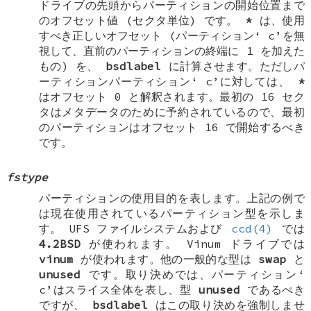
ドライブの先頭からパーティションの開始位置まで
のオフセット値 (セクタ単位) です。
*
は、使用
すべき正しいオフセット (パーティション‘
c
’を無
視して、直前のパーティションの終端に 1 を加えた
もの) を、
bsdlabel
に計算させます。ただしパ
ーティションパーティション‘
c
’に対しては、
*
はオフセット 0 と解釈されます。最初の 16 セク
タはメタデータのために予約されているので、最初
のパーティションはオフセット 16 で開始するべき
です。
fstype
パーティションの使用目的を表します。上記の例で
は現在使用されているパーティション型を示しま
す。 UFS ファイルシステムおよび
ccd(4)
では
4.2BSD
が使われます。 Vinum ドライブでは
vinum
が使われます。他の一般的な型は
swap
と
unused
です。取り決めでは、パーティション‘
c
’はスライス全体を表し、型
unused
であるべき
ですが、
bsdlabel
はこの取り決めを強制しませ