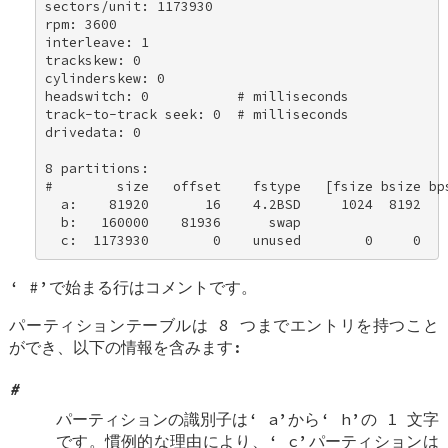
sectors/unit: 1173930 

rpm: 3600 

interleave: 1 

trackskew: 0 

cylinderskew: 0 

headswitch: 0           # milliseconds 

track-to-track seek: 0  # milliseconds 

drivedata: 0 

8 partitions: 

#        size   offset    fstype   [fsize bsize bps
  a:    81920       16    4.2BSD     1024  8192    
  b:   160000    81936      swap 

  c:  1173930        0    unused        0     0   
‘
#
’で始まる行はコメントです。
パーティションテーブルは 8 つまでエントリを持つこと
ができ、以下の情報を含みます:
#
パーティションの識別子は‘
a
’から‘
h
’の 1 文字
です。慣例的な理由により、‘
c
’パーティションは