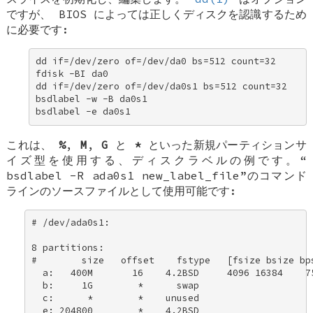
ですが、 BIOS によっては正しくディスクを認識するため
に必要です:
dd if=/dev/zero of=/dev/da0 bs=512 count=32 

fdisk -BI da0 

dd if=/dev/zero of=/dev/da0s1 bs=512 count=32 

bsdlabel -w -B da0s1 

bsdlabel -e da0s1
これは、
%
,
M
,
G
と
*
といった新規パーティションサ
イズ型を使用する、ディスクラベルの例です。“
bsdlabel -R ada0s1 new_label_file
”のコマンド
ラインのソースファイルとして使用可能です:
# /dev/ada0s1: 

8 partitions: 

#        size   offset    fstype   [fsize bsize bps
  a:   400M       16    4.2BSD     4096 16384    75
  b:     1G        *      swap 

  c:      *        *    unused 

  e: 204800        *    4.2BSD 
