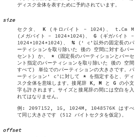
ディスク全体を表すために予約されています。
size
セクタ、
K
(キロバイト - 1024)、 t.Cm M
(メガバイト - 1024*1024)、
G
(ギガバイト -
1024*1024*1024)、
%
(‘
c
’以外の固定長のパ
ーティションを取り除いた
後の
空間に対するパー
セント) か、
*
(固定長のパーティションとパーセ
ント指定のパーティションを取り除いた
後の
空間
すべて) 単位でのパーティションの大きさです。パ
ーティション‘
c
’に対して
*
を指定すると、ディ
スク全体を意味します。接尾辞
K
,
M
と
G
の小文
字も許されます。サイズと接尾辞の間には空白を入
れてはなりません。
例: 2097152, 1G, 1024M, 1048576K はすべ
て同じ大きさです (512 バイトセクタを仮定)。
offset