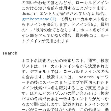
の問い合わせのほとんどが、ローカルドメイン
における短い名前を使用することができます。
domain
エントリが記述されていない場合、
gethostname(3)
で得たローカルホスト名か
らドメインを決定します。ドメイン部は、最初
の‘
.
’以降の全てとなります。ホスト名がドメ
イン部を含んでいない場合、最終的には、ルー
トドメインが使用されます。
search
ホスト名調査のための検索リスト。通常、検索
リストは、ローカルドメイン名から決定されま
す。デフォルトでは、ローカルドメイン名のみ
を含みます。検索リストは、
search
キーワ
ードの後にスペースまたはタブで区切られたド
メイン検索パス名を羅列することで変更できま
す。ほとんどのリゾルバの問い合わせは、検索
パスの各構成要素を一致するエントリが見つか
るまで順に試します。記述されたドメインのサ
ーバがローカルではない場合、この処理は、低