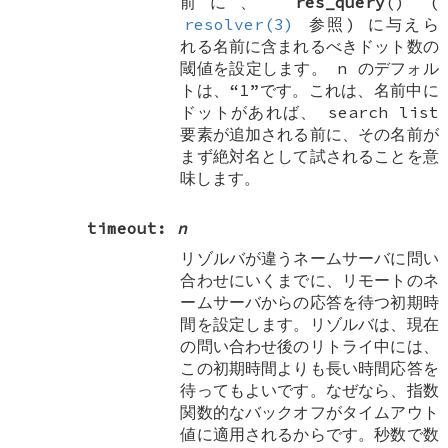
前に、
res_query
() (
resolver(3)
参照) に与えら
れる名前に含まれるべきドット数の
閾値を設定します。
n
のデフォル
トは、“1”です。これは、名前中に
ドットがあれば、
search list
要素が追加される前に、その名前が
まず絶対名として試されることを意
味します。
timeout:
n
リゾルバが違うネームサーバに問い
合わせにいくまでに、リモートのネ
ームサーバからの応答を待つ初期時
間を設定します。リゾルバは、現在
の問い合わせ後のリトライ中には、
この初期時間よりも長い時間応答を
待ってもよいです。なぜなら、指数
関数的なバックオフがタイムアウト
値に適用されるからです。秒数で数