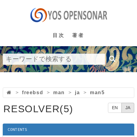
目次
著者
>
freebsd
>
man
>
ja
>
man5
RESOLVER(5)
EN
JA
CONTENTS