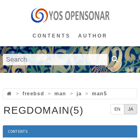
CONTENTS
AUTHOR
>
freebsd
>
man
>
ja
>
man5
REGDOMAIN(5)
EN
JA
CONTENTS