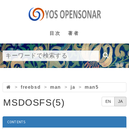
目次
著者
>
freebsd
>
man
>
ja
>
man5
MSDOSFS(5)
EN
JA
CONTENTS