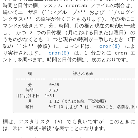
時間と日付の欄、システム crontab ファイルの場合は、
続いてユーザ名 (``:<グループ>'' および ``/<ログイ
ンクラス>'' の添字が付くこともあります)、その後にコ
マンドが続きます。分、時間、月の欄と現在の時刻が一致
し、
かつ
2 つの日付欄 (月における日または曜日) の
うちの少なくとも 1 つと現在の時刻が一致したとき (下
記の ``注'' 参照) に、コマンドは、
cron(8)
によ
り実行されます。
cron(8)
は、1 分ごとに cron エ
ントリを調べます。時間と日付の欄は、次のとおりです。
     欄  　　　　　　　　　許される値 

------------   -----------------------------------
     分       0-59 

    時間      0-23 

月における日  1-31 

     月       1-12 (または名前、下記参照) 

    曜日      0-7 (0 および 7 は、日曜のこと。名前を用
欄は、アスタリスク (*) でも良いですが、このときに
は、常に "最初-最後"を表すことになります。