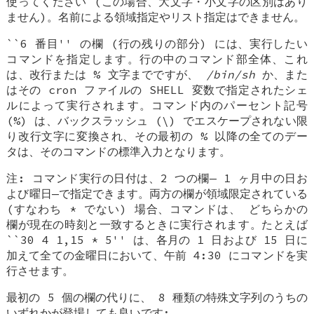
使ってください (この場合、大文字・小文字の区別はあり
ません)。名前による領域指定やリスト指定はできません。
``6 番目'' の欄 (行の残りの部分) には、実行したい
コマンドを指定します。行の中のコマンド部全体、これ
は、改行または % 文字までですが、
/bin/sh
か、また
はその cron ファイルの
SHELL
変数で指定されたシェ
ルによって実行されます。コマンド内のパーセント記号
(%) は、バックスラッシュ (\) でエスケープされない限
り改行文字に変換され、その最初の % 以降の全てのデー
タは、そのコマンドの標準入力となります。
注: コマンド実行の日付は、2 つの欄— 1 ヶ月中の日お
よび曜日—で指定できます。両方の欄が領域限定されている
(すなわち * でない) 場合、コマンドは、
どちらかの
欄が現在の時刻と一致するときに実行されます。たとえば
``30 4 1,15 * 5'' は、各月の 1 日および 15 日に
加えて全ての金曜日において、午前 4:30 にコマンドを実
行させます。
最初の 5 個の欄の代りに、 8 種類の特殊文字列のうちの
いずれかが登場しても良いです: