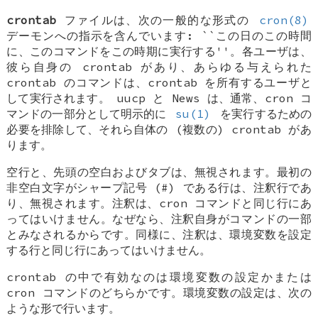
crontab
ファイルは、次の一般的な形式の
cron(8)
デーモンへの指示を含んでいます: ``この日のこの時間
に、このコマンドをこの時期に実行する''。各ユーザは、
彼ら自身の crontab があり、あらゆる与えられた
crontab のコマンドは、crontab を所有するユーザと
して実行されます。 uucp と News は、通常、cron コ
マンドの一部分として明示的に
su(1)
を実行するための
必要を排除して、それら自体の (複数の) crontab があ
ります。
空行と、先頭の空白およびタブは、無視されます。最初の
非空白文字がシャープ記号 (#) である行は、注釈行であ
り、無視されます。注釈は、cron コマンドと同じ行にあ
ってはいけません。なぜなら、注釈自身がコマンドの一部
とみなされるからです。同様に、注釈は、環境変数を設定
する行と同じ行にあってはいけません。
crontab の中で有効なのは環境変数の設定かまたは
cron コマンドのどちらかです。環境変数の設定は、次の
ような形で行います。