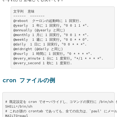
文字列  意味 

------  ------- 

@reboot  クーロンの起動時に 1 回実行. 

@yearly  1 年に 1 回実行, "0 0 1 1 *". 

@annually (@yearly と同じ) 

@monthly 1 月に 1 回実行, "0 0 1 * *". 

@weekly  1 週に 1 回実行, "0 0 * * 0". 

@daily  1 日に 1 回実行, "0 0 * * *". 

@midnight (@daily と同じ) 

@hourly  1 時間に 1 回実行, "0 * * * *". 

@every_minute 1 分に 1 度実行, "*/1 * * * *". 

@every_second 1 秒に 1 度実行.
cron ファイルの例
# 既定設定を cron でオーバライドし、コマンドの実行に /bin/sh を
SHELL=/bin/sh 

# これが誰の crontab であっても、全ての出力は、`paul' にメール
MAILTO=paul 
