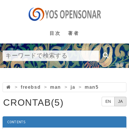
目次
著者
>
freebsd
>
man
>
ja
>
man5
CRONTAB(5)
EN
JA
CONTENTS