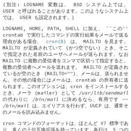
(別注:
LOGNAME
変数は、
BSD
システム上では、
USER
と呼ばれることがあります。このようなシステム上
では、
USER
も設定されます。)
LOGNAME
,
HOME
,
PATH
,
SHELL
に加え、 ``この''
crontab で実行したコマンドの実行結果をメールで送る
理由がある場合、
cron(8)
は、
MAILTO
を見ます。
MAILTO
が定義されていて (かつ空でない) とき、そこ
で指定された名前のユーザへメールが送られます。なお
MAILTO
に複数の受信者をコンマで区切って指定すると、
複数の受信者へメールを送れます。
MAILTO
が定義され
ているが空のとき (MAILTO="")、メールは、送られませ
ん。その他の場合にはメールは、crontab の所有者に送
られます。このオプションは、cron をインストールする
とき、メーラ (mailer) として
/usr/lib/sendmail
の代わりに
/bin/mail
に決めるなら、有用です --
/bin/mail
は、エイリアスを行わず、UUCP は、通常そ
のメールを読み込みません。
cron コマンドのフォーマットは、ほとんど V7 標準であ
り、多くの上位互換拡張を持っています。各行は、5 つの