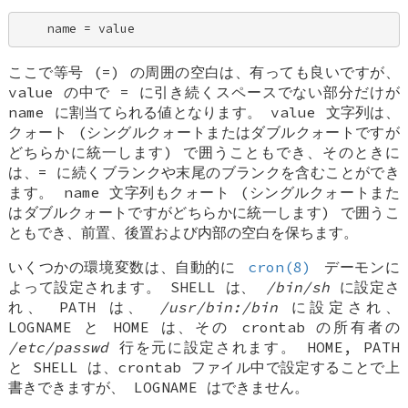
    name = value
ここで等号 (=) の周囲の空白は、有っても良いですが、
value
の中で = に引き続くスペースでない部分だけが
name
に割当てられる値となります。
value
文字列は、
クォート (シングルクォートまたはダブルクォートですが
どちらかに統一します) で囲うこともでき、そのときに
は、= に続くブランクや末尾のブランクを含むことができ
ます。
name
文字列もクォート (シングルクォートまた
はダブルクォートですがどちらかに統一します) で囲うこ
ともでき、前置、後置および内部の空白を保ちます。
いくつかの環境変数は、自動的に
cron(8)
デーモンに
よって設定されます。
SHELL
は、
/bin/sh
に設定さ
れ、
PATH
は、
/usr/bin:/bin
に設定され、
LOGNAME
と
HOME
は、その crontab の所有者の
/etc/passwd
行を元に設定されます。
HOME
,
PATH
と
SHELL
は、crontab ファイル中で設定することで上
書きできますが、
LOGNAME
はできません。