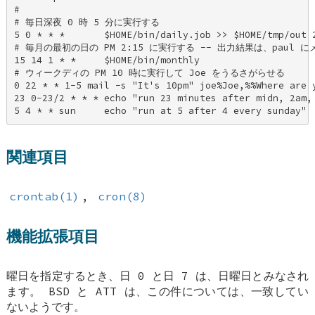
# 

# 毎日深夜 0 時 5 分に実行する 

5 0 * * *       $HOME/bin/daily.job >> $HOME/tmp/out 2
# 毎月の最初の日の PM 2:15 に実行する -- 出力結果は、paul に
15 14 1 * *     $HOME/bin/monthly 

# ウィークディの PM 10 時に実行して Joe をうるさがらせる 

0 22 * * 1-5 mail -s "It's 10pm" joe%Joe,%%Where are y
23 0-23/2 * * * echo "run 23 minutes after midn, 2am, 
5 4 * * sun     echo "run at 5 after 4 every sunday"
関連項目
crontab(1)
,
cron(8)
機能拡張項目
曜日を指定するとき、日 0 と日 7 は、日曜日とみなされ
ます。
BSD
と ATT は、この件については、一致してい
ないようです。