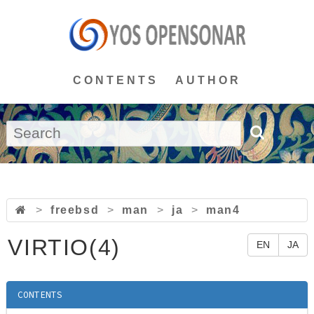
CONTENTS
AUTHOR
>
freebsd
>
man
>
ja
>
man4
VIRTIO(4)
EN
JA
CONTENTS