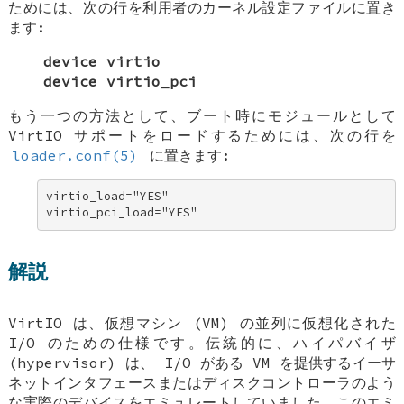
ためには、次の行を利用者のカーネル設定ファイルに置き
ます:
device virtio
device virtio_pci
もう一つの方法として、ブート時にモジュールとして
VirtIO サポートをロードするためには、次の行を
loader.conf(5)
に置きます:
virtio_load="YES" 

virtio_pci_load="YES"
解説
VirtIO は、仮想マシン (VM) の並列に仮想化された
I/O のための仕様です。伝統的に、ハイパバイザ
(hypervisor) は、 I/O がある VM を提供するイーサ
ネットインタフェースまたはディスクコントローラのよう
な実際のデバイスをエミュレートしていました。このエミ