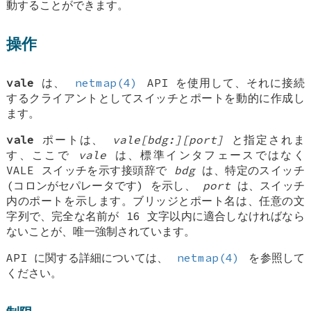
動することができます。
操作
vale
は、
netmap(4)
API を使用して、それに接続
するクライアントとしてスイッチとポートを動的に作成し
ます。
vale
ポートは、
vale[bdg:][port]
と指定されま
す、ここで
vale
は、標準インタフェースではなく
VALE スイッチを示す接頭辞で
bdg
は、特定のスイッチ
(コロンがセパレータです) を示し、
port
は、スイッチ
内のポートを示します。ブリッジとポート名は、任意の文
字列で、完全な名前が 16 文字以内に適合しなければなら
ないことが、唯一強制されています。
API に関する詳細については、
netmap(4)
を参照して
ください。