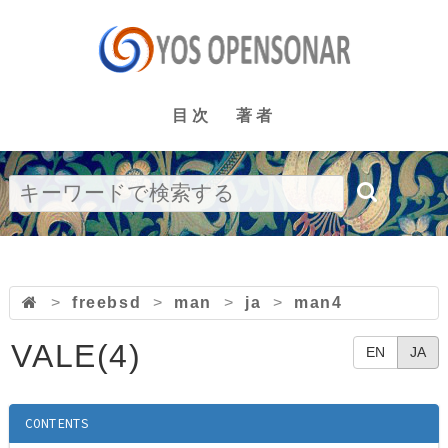
目次
著者
>
freebsd
>
man
>
ja
>
man4
VALE(4)
EN
JA
CONTENTS