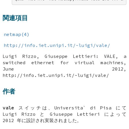
関連項目
netmap(4)
http://info.iet.unipi.it/~luigi/vale/
Luigi Rizzo, Giuseppe Lettieri: VALE, a
switched ethernet for virtual machines,
June 2012,
http://info.iet.unipi.it/~luigi/vale/
作者
vale
スイッチは、Universita` di Pisa にて
Luigi Rizzo
と
Giuseppe Lettieri
によって
2012 年に設計され実装されました。