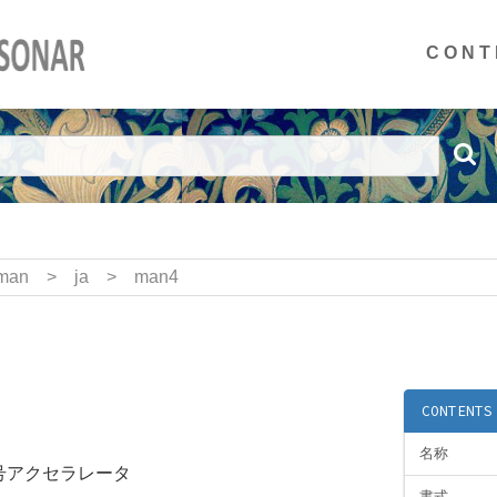
CONT
man
>
ja
>
man4
CONTENTS
名称
暗号アクセラレータ
書式