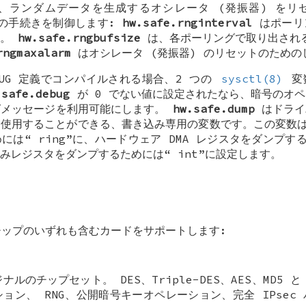
、ランダムデータを生成するオシレータ (発振器) をリセ
の手続きを制御します:
hw.safe.rnginterval
はポーリ
す。
hw.safe.rngbufsize
は、各ポーリングで取り出される
rngmaxalarm
はオシレータ (発振器) のリセットのための
UG
定義でコンパイルされる場合、2 つの
sysctl(8)
変
.safe.debug
が 0 でない値に設定されたなら、暗号のオ
グメッセージを利用可能にします。
hw.safe.dump
はドライ
使用することができる、書き込み専用の変数です。この変数は、
めには“
ring
”に、ハードウェア DMA レジスタをダンプす
込みレジスタをダンプするためには“
int
”に設定します。
ップのいずれも含むカードをサポートします:
ナルのチップセット。 DES、Triple-DES、AES、MD5 と
ション、 RNG、公開暗号キーオペレーション、完全 IPsec