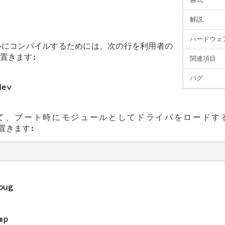
解説
ハードウェ
ルにコンパイルするためには、次の行を利用者の
置きます:
関連項目
バグ
dev
て、ブート時にモジュールとしてドライバをロードす
置きます:
bug
mp