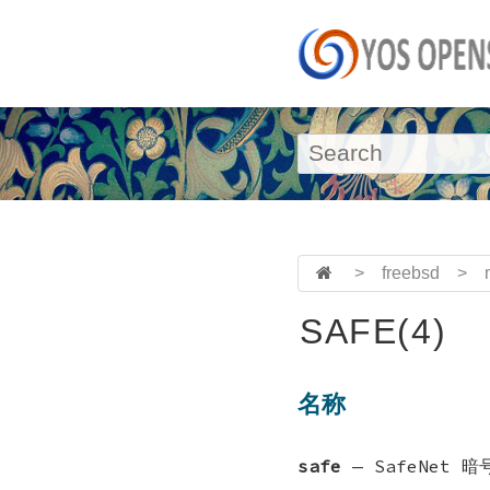
>
freebsd
>
SAFE(4)
名称
safe
—
SafeNet 