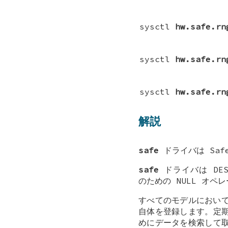
sysctl
hw.safe.rn
sysctl
hw.safe.rn
sysctl
hw.safe.rn
解説
safe
ドライバは Saf
safe
ドライバは DES、T
のための NULL オ
すべてのモデルにおい
自体を登録します。定期
めにデータを検索して取