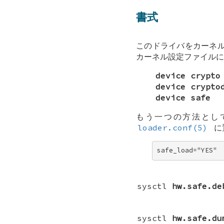
書式
このドライバをカーネ
カーネル設定ファイルに
device crypto
device crypto
device safe
もう一つの方法とし
loader.conf(5)
に
safe_load="YES"
sysctl
hw.safe.de
sysctl
hw.safe.du