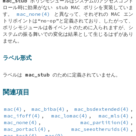
mac_stub
ポリシモジュールはシステムのアクセスコント
ロール時に効果がない stub MAC ポリシを実装していま
す。
mac_none(4)
と異なって、それぞれの MAC エン
トリポイントは“no-op”と定義されており、したがって、
ポリシモジュールは各イベントのために入られますが、シ
ステムの振る舞いでの変化は結果として生じるはずがあり
ません。
ラベル形式
ラベルは
mac_stub
のために定義されていません。
関連項目
mac(4)
,
mac_biba(4)
,
mac_bsdextended(4)
,
mac_ifoff(4)
,
mac_lomac(4)
,
mac_mls(4)
,
mac_none(4)
,
mac_partition(4)
,
mac_portacl(4)
,
mac_seeotheruids(4)
,
mac_test(4)
,
mac(9)