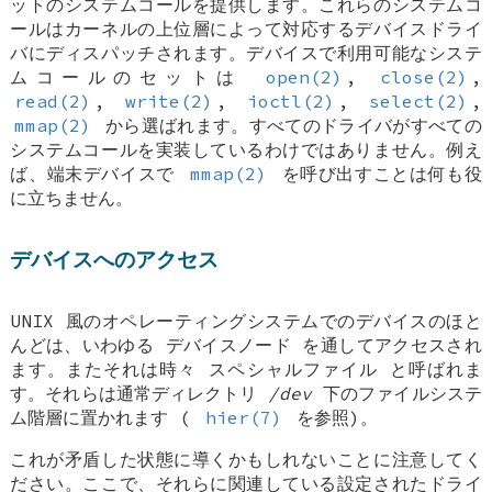
ットのシステムコールを提供します。これらのシステムコ
ールはカーネルの上位層によって対応するデバイスドライ
バにディスパッチされます。デバイスで利用可能なシステ
ムコールのセットは
open(2)
,
close(2)
,
read(2)
,
write(2)
,
ioctl(2)
,
select(2)
,
mmap(2)
から選ばれます。すべてのドライバがすべての
システムコールを実装しているわけではありません。例え
ば、端末デバイスで
mmap(2)
を呼び出すことは何も役
に立ちません。
デバイスへのアクセス
UNIX
風のオペレーティングシステムでのデバイスのほと
んどは、いわゆる
デバイスノード
を通してアクセスされ
ます。またそれは時々
スペシャルファイル
と呼ばれま
す。それらは通常ディレクトリ
/dev
下のファイルシステ
ム階層に置かれます (
hier(7)
を参照)。
これが矛盾した状態に導くかもしれないことに注意してく
ださい。ここで、それらに関連している設定されたドライ