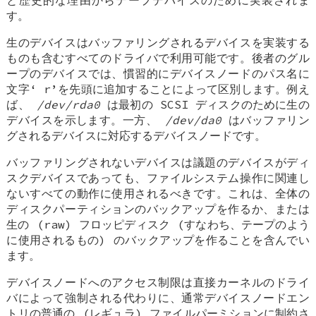
と歴史的な理由からテープデバイスのために実装されま
す。
生のデバイスはバッファリングされるデバイスを実装する
ものも含むすべてのドライバで利用可能です。後者のグル
ープのデバイスでは、慣習的にデバイスノードのパス名に
文字‘
r
’を先頭に追加することによって区別します。例え
ば、
/dev/rda0
は最初の SCSI ディスクのために生の
デバイスを示します。一方、
/dev/da0
はバッファリン
グされるデバイスに対応するデバイスノードです。
バッファリングされないデバイスは議題のデバイスがディ
スクデバイスであっても、ファイルシステム操作に関連し
ないすべての動作に使用されるべきです。これは、全体の
ディスクパーティションのバックアップを作るか、または
生の (raw)
フロッピディスク (すなわち、テープのよう
に使用されるもの) のバックアップを作ることを含んでい
ます。
デバイスノードへのアクセス制限は直接カーネルのドライ
バによって強制される代わりに、通常デバイスノードエン
トリの普通の (レギュラ) ファイルパーミションに制約さ