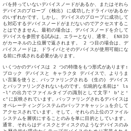
バを持っていないデバイスノードがあるか、またはそれら
デバイスのプローブ (検出) に成功したドライバがあるか
のいずれかです。しかし、デバイスのプローブに成功して
も対応するデバイスノードがまだないのでアクセスするこ
とはできません。最初の場合は、デバイスノードを介して
デバイスを参照する試みは、エラーとなり、通常、
ENXIO
がカーネルの上位層で返されます。 2 つ目の場合は、デ
バイスノードは、ドライバとそのデバイスが使用可能にな
る前に作成される必要があります。
いくつかのデバイスは 2 つの特徴をもつ形式があります:
ブロック
デバイスと
キャラクタ
デバイスで、よりうま
い言葉を使うと、バッファリングされる (生の) デバイス
とバッファリングされないものです。伝統的な名前は‘
ls
-l
’の出力でファイルタイプの識別として文字‘
b
’と‘
c
’に反映されています。バッファリングされるデバイスは
オペレーティングシステムのバッファキャッシュを介して
アクセスされています、そして、それらの上位のファイル
システムを層状にすることのみを単に目的としています。
通常、それらはディスクとディスクのようなデバイスのみ