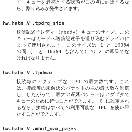
す。キューを満杯とする状態がこの点に到達するな
ら、割り込みが発生されます。
hw.hatm
N
.tpdrq_size
送信記述子レディ (ready) キューのサイズ。この
キューはカードへ送信記述子を送り込むドライバに
よって使用されます。このサイズは 1 と 16384
の間 (1 と 16384 も含んで) の 2 の冪乗でな
ければなりません。
hw.hatm
N
.tpdmax
接続毎のアクティブな TPD の最大数です。これ
は、接続毎の未解決のパケットの塊の最大数を制御
し、したがって、最大の遅延パケットはアダプタで
キューのために持つことができます。 0 に設定され
るなら、接続はすべての利用可能な TPD を使い果
たすことができます。
hw.hatm
N
.mbuf_max_pages