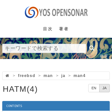
目次
著者
>
freebsd
>
man
>
ja
>
man4
HATM(4)
EN
JA
CONTENTS