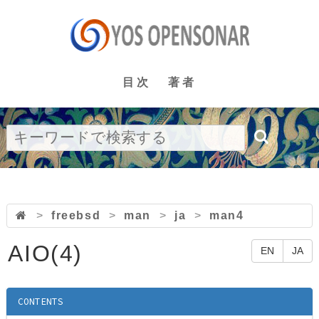
目次
著者
>
freebsd
>
man
>
ja
>
man4
AIO(4)
EN
JA
CONTENTS