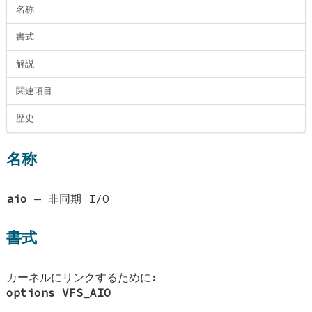
名称
書式
解説
関連項目
歴史
名称
aio
—
非同期 I/O
書式
カーネルにリンクするために:
options VFS_AIO