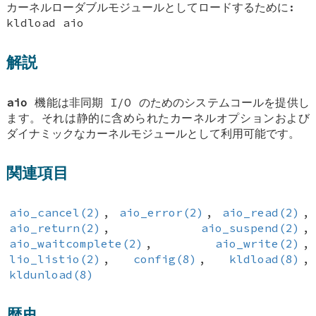
カーネルローダブルモジュールとしてロードするために:
kldload aio
解説
aio
機能は非同期 I/O のためのシステムコールを提供し
ます。それは静的に含められたカーネルオプションおよび
ダイナミックなカーネルモジュールとして利用可能です。
関連項目
aio_cancel(2)
,
aio_error(2)
,
aio_read(2)
,
aio_return(2)
,
aio_suspend(2)
,
aio_waitcomplete(2)
,
aio_write(2)
,
lio_listio(2)
,
config(8)
,
kldload(8)
,
kldunload(8)
歴史