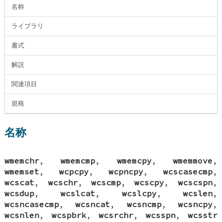
名称
ライブラリ
書式
解説
関連項目
規格
名称
wmemchr
,
wmemcmp
,
wmemcpy
,
wmemmove
,
wmemset
,
wcpcpy
,
wcpncpy
,
wcscasecmp
,
wcscat
,
wcschr
,
wcscmp
,
wcscpy
,
wcscspn
,
wcsdup
,
wcslcat
,
wcslcpy
,
wcslen
,
wcsncasecmp
,
wcsncat
,
wcsncmp
,
wcsncpy
,
wcsnlen
,
wcspbrk
,
wcsrchr
,
wcsspn
,
wcsstr