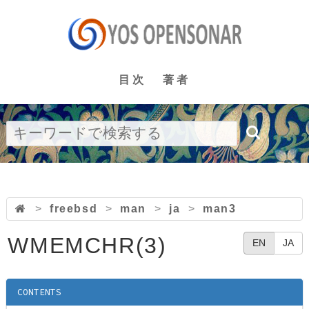
目次
著者
>
freebsd
>
man
>
ja
>
man3
WMEMCHR(3)
EN
JA
CONTENTS