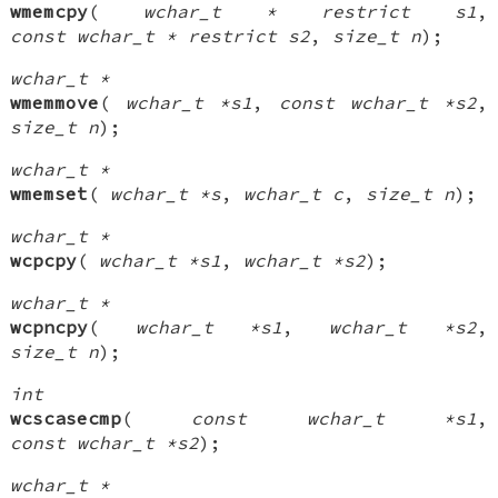
wmemcpy
(
wchar_t * restrict s1
,
const wchar_t * restrict s2
,
size_t n
);
wchar_t *
wmemmove
(
wchar_t *s1
,
const wchar_t *s2
,
size_t n
);
wchar_t *
wmemset
(
wchar_t *s
,
wchar_t c
,
size_t n
);
wchar_t *
wcpcpy
(
wchar_t *s1
,
wchar_t *s2
);
wchar_t *
wcpncpy
(
wchar_t *s1
,
wchar_t *s2
,
size_t n
);
int
wcscasecmp
(
const wchar_t *s1
,
const wchar_t *s2
);
wchar_t *