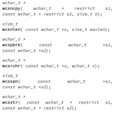
wchar_t *
wcsncpy
(
wchar_t * restrict s1
,
const wchar_t * restrict s2
,
size_t n
);
size_t
wcsnlen
(
const wchar_t *s
,
size_t maxlen
);
wchar_t *
wcspbrk
(
const wchar_t *s1
,
const wchar_t *s2
);
wchar_t *
wcsrchr
(
const wchar_t *s
,
wchar_t c
);
size_t
wcsspn
(
const wchar_t *s1
,
const wchar_t *s2
);
wchar_t *
wcsstr
(
const wchar_t * restrict s1
,
const wchar_t * restrict s2
);