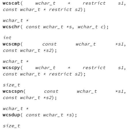
wcscat
(
wchar_t * restrict s1
,
const wchar_t * restrict s2
);
wchar_t *
wcschr
(
const wchar_t *s
,
wchar_t c
);
int
wcscmp
(
const wchar_t *s1
,
const wchar_t *s2
);
wchar_t *
wcscpy
(
wchar_t * restrict s1
,
const wchar_t * restrict s2
);
size_t
wcscspn
(
const wchar_t *s1
,
const wchar_t *s2
);
wchar_t *
wcsdup
(
const wchar_t *s
);
size_t