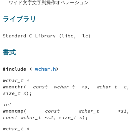
—
ワイド文字文字列操作オペレーション
ライブラリ
Standard C Library (libc, -lc)
書式
#include <
wchar.h
>
wchar_t *
wmemchr
(
const wchar_t *s
,
wchar_t c
,
size_t n
);
int
wmemcmp
(
const wchar_t *s1
,
const wchar_t *s2
,
size_t n
);
wchar_t *