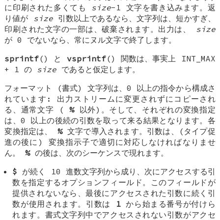
に印刷された多くても
size
-1 文字を書き込みます。返
り値が
size
引数以上であるなら、文字列は、短かすぎ、
印刷された文字の一部は、破棄されます。出力は、
size
が 0 でないなら、常にヌル文字で終了します。
sprintf
() と
vsprintf
() 関数は、事実上
INT_MAX
+ 1
の
size
であると仮定します。
フォーマット (書式) 文字列は、0 以上の指令から構成さ
れています: 出力ストリームに変更されずにコピーされ
る、通常文字 (
%
以外)。そして、それぞれの変換指定
は、0 以上の後続の引数を取って来る結果となります。各
変換指定は、
%
文字で導入されます。引数は、(タイプ促
進の後に) 変換指示子で適切に対応しなければなりませ
ん。
%
の後は、次のシーケンスで現れます。
$
が続く 10 進数文字列から成り、次にアクセスする引
数を指定するオプションフィールド。このフィールドが
提供されないなら、最後にアクセスされた引数に続く引
数が使用されます。引数は
1
から始まる番号が付けら
れます。書式文字列中でアクセスされない引数がアクセ