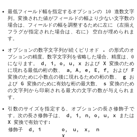
最低フィールド幅を指定するオプションの 10 進数文字
列。変換された値がフィールドの幅より少ない文字数の
場合は、フィールドの幅を調整するために左に (左揃え
フラグが指定された場合は、右に) 空白が埋められま
す。
オプションの数字文字列が続くピリオド
.
の形式のオ
プションの精度。数字文字列を省略した場合、精度は、0
になります。
d
,
i
,
o
,
u
,
x
および
X
変換のため
に現れる最低の桁の数、
a
,
A
,
e
,
E
,
f
, および
F
変換のために小数点の後に現れるための桁の数、
g
お
よび
G
変換のために有効な桁の最大数、
s
変換のため
の文字列から印刷される最大の文字の数が与えられま
す。
引数のサイズを指定する、オプションの長さ修飾子で
す。次の長さ修飾子は、
d
,
i
,
n
,
o
,
u
,
x
または
X
変換で有効です:
修飾子
d
,
i
o
,
u
,
x
,
n
X