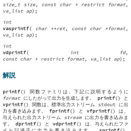
size_t size
,
const char * restrict format
,
va_list ap
);
int
vasprintf
(
char **ret
,
const char *format
,
va_list ap
);
int
vdprintf
(
int fd
,
const char * restrict format
,
va_list ap
);
解説
printf
() 関数ファミリは、下記に説明するように
format
にしたがって出力を生成します。
printf
() と
vprintf
() 関数は、標準出力ストリーム
stdout
に出
力を書き込みます。
fprintf
() と
vfprintf
() は、
与えられた出力ストリーム
stream
に出力を書き込みま
す。
dprintf
() と
vdprintf
() は、与えられたファ
イル記述子に出力を書き込みます。
sprintf
(),