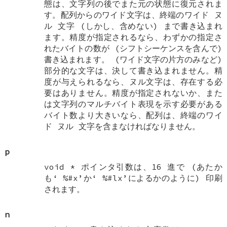
態は、文字列の後でまた元の状態に復元されま
す。配列からのワイド文字は、終端のワイド
ヌ
ル
文字 (しかし、含めない) まで書き込まれ
ます。精度が指定されるなら、わずかの指定さ
れたバイトの数が (シフトシーケンスを含んで)
書き込まれます。 (ワイド文字の片方のみなど)
部分的な文字は、決して書き込まれません。精
度が与えられるなら、ヌル文字は、存在する必
要はありません。精度が指定されないか、また
は文字列のマルチバイト表現を示す必要がある
バイト数より大きいなら、配列は、終端のワイ
ド
ヌル
文字を含まなければなりません。
p
void *
ポインタ引数は、16 進で (あたか
も‘
%#x
’か‘
%#lx
’によるかのように) 印刷
されます。
n