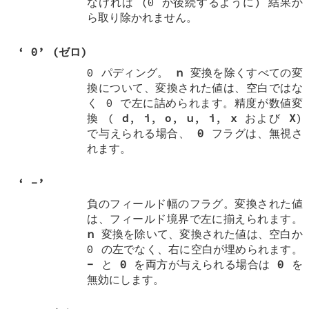
なければ (0 が後続するように) 結果か
ら取り除かれません。
‘
0
’ (ゼロ)
0 パディング。
n
変換を除くすべての変
換について、変換された値は、空白ではな
く 0 で左に詰められます。精度が数値変
換 (
d
,
i
,
o
,
u
,
i
,
x
および
X
)
で与えられる場合、
0
フラグは、無視さ
れます。
‘
-
’
負のフィールド幅のフラグ。変換された値
は、フィールド境界で左に揃えられます。
n
変換を除いて、変換された値は、空白か
0 の左でなく、右に空白が埋められます。
-
と
0
を両方が与えられる場合は
0
を
無効にします。