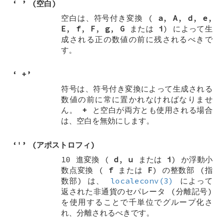
‘ ’ (空白)
空白は、符号付き変換 (
a
,
A
,
d
,
e
,
E
,
f
,
F
,
g
,
G
または
i
) によって生
成される正の数値の前に残されるべきで
す。
‘
+
’
符号は、符号付き変換によって生成される
数値の前に常に置かれなければなりませ
ん。
+
と空白が両方とも使用される場合
は、空白を無効にします。
‘'’ (アポストロフィ)
10 進変換 (
d
,
u
または
i
) か浮動小
数点変換 (
f
または
F
) の整数部 (指
数部) は、
localeconv(3)
によって
返された非通貨のセパレータ (分離記号)
を使用することで千単位でグループ化さ
れ、分離されるべきです。