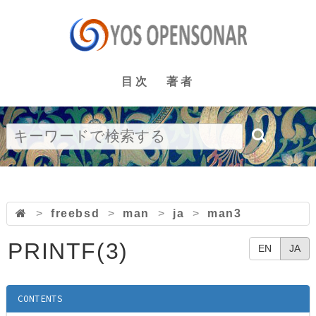
目次
著者
>
freebsd
>
man
>
ja
>
man3
PRINTF(3)
EN
JA
CONTENTS