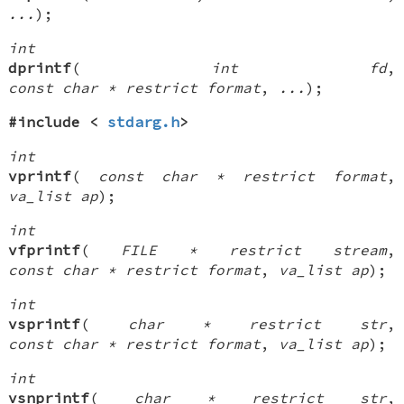
...
);
int
dprintf
(
int fd
,
const char * restrict format
,
...
);
#include <
stdarg.h
>
int
vprintf
(
const char * restrict format
,
va_list ap
);
int
vfprintf
(
FILE * restrict stream
,
const char * restrict format
,
va_list ap
);
int
vsprintf
(
char * restrict str
,
const char * restrict format
,
va_list ap
);
int
vsnprintf
(
char * restrict str
,