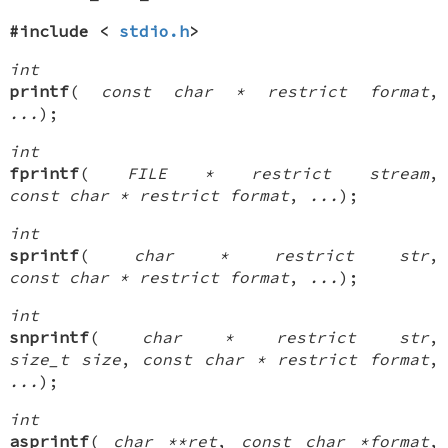
#include <
stdio.h
>
int
printf
(
const char * restrict format
,
...
);
int
fprintf
(
FILE * restrict stream
,
const char * restrict format
,
...
);
int
sprintf
(
char * restrict str
,
const char * restrict format
,
...
);
int
snprintf
(
char * restrict str
,
size_t size
,
const char * restrict format
,
...
);
int
asprintf
(
char **ret
,
const char *format
,