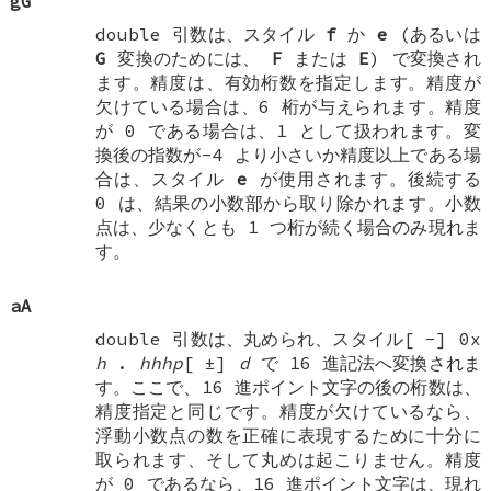
gG
double
引数は、スタイル
f
か
e
(あるいは
G
変換のためには、
F
または
E
) で変換され
ます。精度は、有効桁数を指定します。精度が
欠けている場合は、6 桁が与えられます。精度
が 0 である場合は、1 として扱われます。変
換後の指数が-4 より小さいか精度以上である場
合は、スタイル
e
が使用されます。後続する
0 は、結果の小数部から取り除かれます。小数
点は、少なくとも 1 つ桁が続く場合のみ現れま
す。
aA
double
引数は、丸められ、スタイル[
-
]
0x
h
.
hhhp
[
±
]
d
で 16 進記法へ変換されま
す。ここで、16 進ポイント文字の後の桁数は、
精度指定と同じです。精度が欠けているなら、
浮動小数点の数を正確に表現するために十分に
取られます、そして丸めは起こりません。精度
が 0 であるなら、16 進ポイント文字は、現れ