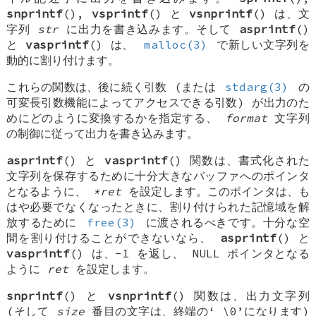
snprintf
(),
vsprintf
() と
vsnprintf
() は、文
字列
str
に出力を書き込みます。そして
asprintf
()
と
vasprintf
() は、
malloc(3)
で新しい文字列を
動的に割り付けます。
これらの関数は、後に続く引数 (または
stdarg(3)
の
可変長引数機能によってアクセスできる引数) が出力のた
めにどのように変換するかを指定する、
format
文字列
の制御に従って出力を書き込みます。
asprintf
() と
vasprintf
() 関数は、書式化された
文字列を保存するために十分大きなバッファへのポインタ
となるように、
*ret
を設定します。このポインタは、も
はや必要でなくなったときに、割り付けられた記憶域を解
放するために
free(3)
に渡されるべきです。十分な空
間を割り付けることができないなら、
asprintf
() と
vasprintf
() は、-1 を返し、
NULL
ポインタとなる
ように
ret
を設定します。
snprintf
() と
vsnprintf
() 関数は、出力文字列
(そして
size
番目の文字は、終端の‘
\0
’になります)