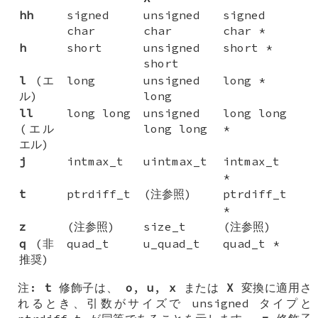
hh
signed
unsigned
signed
char
char
char *
h
short
unsigned
short *
short
l
(エ
long
unsigned
long *
ル)
long
ll
long long
unsigned
long long
(エル
long long
*
エル)
j
intmax_t
uintmax_t
intmax_t
*
t
ptrdiff_t
(注参照)
ptrdiff_t
*
z
(注参照)
size_t
(注参照)
q
(非
quad_t
u_quad_t
quad_t *
推奨)
注:
t
修飾子は、
o
,
u
,
x
または
X
変換に適用さ
れるとき、引数がサイズで unsigned タイプと