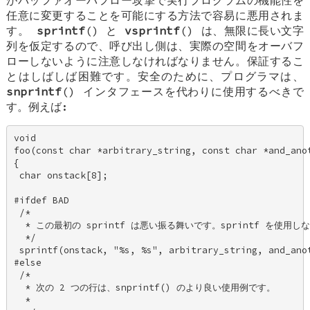
任意に変更することを可能にする方法で容易に悪用されま
す。
sprintf
() と
vsprintf
() は、無限に長い文字
列を仮定するので、呼び出し側は、実際の空間をオーバフ
ローしないように注意しなければなりません。保証するこ
とはしばしば困難です。安全のために、プログラマは、
snprintf
() インタフェースを代わりに使用するべきで
す。例えば:
void 

foo(const char *arbitrary_string, const char *and_anot
{ 

 char onstack[8]; 

#ifdef BAD 

 /* 

  * この最初の sprintf は悪い振る舞いです。sprintf を使用しな
  */ 

 sprintf(onstack, "%s, %s", arbitrary_string, and_anot
#else 

 /* 

  * 次の 2 つの行は、snprintf() のより良い使用例です。 

  * 
