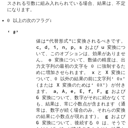
スされる引数に組み入れられている場合、結果は、不定
になります。
0 以上の次のフラグ:
‘
#
’
値は“代替形式”に変換されるべきです。
c
,
d
,
i
,
n
,
p
,
s
および
u
変換につ
いて、このオプションは、効果がありませ
ん。
o
変換について、数値の精度は、出
力文字列の最初の文字を 0 に強制するた
めに増加させられます。
x
と
X
変換に
ついて、0 以外の結果の前に文字列‘
0x
’
(または
X
変換のためは‘
0X
’) が付き
ます。
a
,
A
,
e
,
E
,
f
,
F
,
g
および
G
変換について、数字がそれに続かなくて
も、結果は、常に小数点が含まれます (通
常は、数字が続く場合のみ、それらの変換
の結果に小数点が現れます)。
g
および
G
変換について、後続する 0 は、そうで