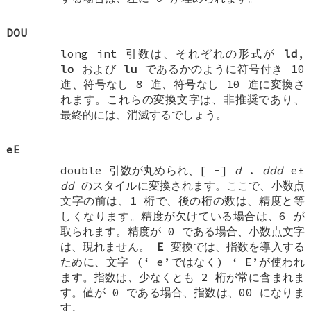
DOU
long int
引数は、それぞれの形式が
ld
,
lo
および
lu
であるかのように符号付き 10
進、符号なし 8 進、符号なし 10 進に変換さ
れます。これらの変換文字は、非推奨であり、
最終的には、消滅するでしょう。
eE
double
引数が丸められ、[
-
]
d
.
ddd
e±
dd
のスタイルに変換されます。ここで、小数点
文字の前は、1 桁で、後の桁の数は、精度と等
しくなります。精度が欠けている場合は、6 が
取られます。精度が 0 である場合、小数点文字
は、現れません。
E
変換では、指数を導入する
ために、文字 (‘
e
’ではなく) ‘
E
’が使われ
ます。指数は、少なくとも 2 桁が常に含まれま
す。値が 0 である場合、指数は、00 になりま
す。