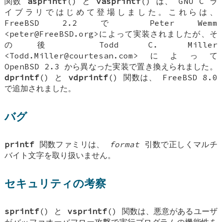
関数
asprintf
() と
vasprintf
() は、 GNU C ラ
イブラリではじめて登場しました。これらは、
FreeBSD 2.2
で
Peter Wemm
<peter@FreeBSD.org>によって実装されましたが、そ
の後
Todd C. Miller
<Todd.Miller@courtesan.com>によって
OpenBSD 2.3
から異なった実装で置き換えられました。
dprintf
() と
vdprintf
() 関数は、
FreeBSD 8.0
で追加されました。
バグ
printf
関数ファミリは、
format
引数で正しくマルチ
バイト文字を取り扱いません。
セキュリティの考察
sprintf
() と
vsprintf
() 関数は、悪意があるユーザ
がバッファオーバフロー攻撃で実行プログラムの機能性を