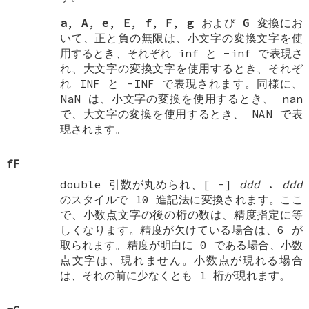
a
,
A
,
e
,
E
,
f
,
F
,
g
および
G
変換にお
いて、正と負の無限は、小文字の変換文字を使
用するとき、それぞれ
inf
と
-inf
で表現さ
れ、大文字の変換文字を使用するとき、それぞ
れ
INF
と
-INF
で表現されます。同様に、
NaN は、小文字の変換を使用するとき、
nan
で、大文字の変換を使用するとき、
NAN
で表
現されます。
fF
double
引数が丸められ、[
-
]
ddd
.
ddd
のスタイルで 10 進記法に変換されます。ここ
で、小数点文字の後の桁の数は、精度指定に等
しくなります。精度が欠けている場合は、6 が
取られます。精度が明白に 0 である場合、小数
点文字は、現れません。小数点が現れる場合
は、それの前に少なくとも 1 桁が現れます。