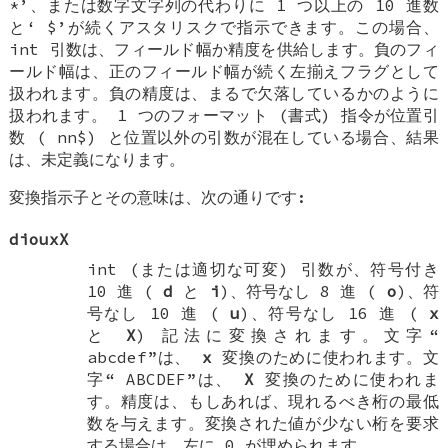
*
’、または数字文字列の代わりに 1 つ以上の 10 進数
と‘
$
’が続くアスタリスクで指示できます。この場合、
int
引数は、フィールド幅か精度を供給します。負のフィ
ールド幅は、正のフィールド幅が続く左揃えフラグとして
扱われます。負の精度は、まるで欠落しているかのように
扱われます。 1 つのフォーマット (書式) 指令が位置引
数 (
nn$
) と位置以外の引数が混在している場合、結果
は、未定義になります。
変換指示子とその意味は、次の通りです:
diouxX
int
(または適切な可変) 引数が、符号付き
10 進 (
d
と
i
)、符号なし 8 進 (
o
)、符
号なし 10 進 (
u
)、符号なし 16 進 (
x
と
X
) 記法に変換されます。文字“
abcdef
”は、
x
変換のために使われます。文
字“
ABCDEF
”は、
X
変換のために使われま
す。精度は、もしあれば、現れるべき桁の最低
数を与えます。変換された値が少ない桁を要求
する場合は、左に 0 が埋められます。