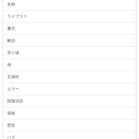
名称
ライブラリ
書式
解説
戻り値
例
互換性
エラー
関連項目
規格
歴史
バグ