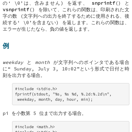
の‘
\0
’は、含みません) を返す、
snprintf
() と
vsnprintf
() を除いて、これらの関数は、印刷された文
字の数 (文字列への出力を終了するために使用される、後
続する‘
\0
’を含まない) を返します。これらの関数は、
エラーが生じたなら、負の値を返します。
例
weekday
と
month
が文字列へのポインタである場合
に“
Sunday, July 3, 10:02
”という形式で日付と時
刻を出力する場合。
#include <stdio.h> 

fprintf(stdout, "%s, %s %d, %.2d:%.2d\n", 

 weekday, month, day, hour, min);
pi を小数第 5 位まで出力する場合。
#include <math.h> 
