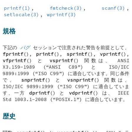
printf(1)
,
fmtcheck(3)
,
scanf(3)
,
setlocale(3)
,
wprintf(3)
規格
下記の
バグ
セッションで注意された警告を前提として、
fprintf
(),
printf
(),
sprintf
(),
vprintf
(),
vfprintf
() と
vsprintf
() 関数は、 ANSI
X3.159-1989 (“ANSI C89”) と ISO/IEC
9899:1999 (“ISO C99”) に適合しています。同じ条件
で、
snprintf
() と
vsnprintf
() 関数は、
ISO/IEC 9899:1999 (“ISO C99”) に適合していま
す、一方
dprintf
() と
vdprintf
() は、 IEEE
Std 1003.1-2008 (“POSIX.1”) に適合しています。
歴史