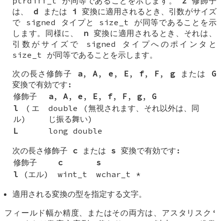
ptrdiff_t
が同等であることを示します。
z
修飾子
は、
d
または
i
変換に適用されるとき、引数がサイズ
で signed タイプと
size_t
が同等であることを示
します。同様に、
n
変換に適用されるとき、それは、
引数がサイズで signed タイプへのポインタと
size_t
が同等であることを示します。
次の長さ修飾子
a
,
A
,
e
,
E
,
f
,
F
,
g
または
G
変換で有効です:
修飾子
a
,
A
,
e
,
E
,
f
,
F
,
g
,
G
l
(エ
double
(無視されます、それ以外は、同
ル)
じ振る舞い)
L
long double
次の長さ修飾子
c
または
s
変換で有効です:
修飾子
c
s
l
(エル)
wint_t
wchar_t *
適用される変換の型を指定する文字。
フィールド幅か精度、またはその両方は、アスタリスク‘