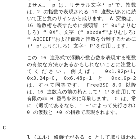
ません。
p
は、リテラル文字‘
p
’で、指数
は、2 の指数で表現される 10 進数があとに続
いて正と負のサインから成ります。
A
変換は、
16 進数桁を表すために接頭辞 (“
0x
”よりむ
しろ) “
0X
”、文字 (“
abcdef
”よりむしろ)
“
ABCDEF
”および仮数と指数を分離するために
(‘
p
’よりむしろ) 文字‘
P
’を使用します。
この 16 進形式で浮動小数点数を表現する複数
の有効な方法があるかもしれないことに注意し
てください。例えば、
0x1.92p+1
,
0x3.24p+0
,
0x6.48p-1
と
0xc.9p-2
は、すべて同等です。
FreeBSD 8.0
以降
は、16 進数点の前の桁として‘
1
’を使用して
有限の非 0 番号を常に印刷します。 0 は、常
に (適切であるなら、‘
-
’によって先行され)
0 の仮数と
+0
の指数で表現されます。
C
l
(エル) 修飾子がある
c
として取り扱われ