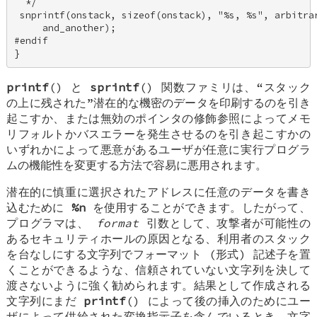
  */ 

 snprintf(onstack, sizeof(onstack), "%s, %s", arbitrar
     and_another); 

#endif 

}
printf
() と
sprintf
() 関数ファミリは、“スタック
の上に残された”潜在的な機密のデータを印刷するのを引き
起こすか、または無効のポインタの修飾参照によってメモ
リフォルトかバスエラーを発生させるのを引き起こすかの
いずれかによって悪意があるユーザが任意に実行プログラ
ムの機能性を変更する方法で容易に悪用されます。
潜在的に慎重に選択されたアドレスに任意のデータを書き
込むために
%n
を使用することができます。したがって、
プログラマは、
format
引数として、攻撃者が可能性の
あるセキュリティホールの原因となる、利用者のスタック
を台なしにする文字列でフォーマット (形式) 記述子を置
くことができるような、信頼されていない文字列を決して
渡さないように強く勧められます。結果として作成される
文字列にまだ
printf
() によって後の挿入のためにユー
ザによって供給された変換指示子を含んでいるとき、文字