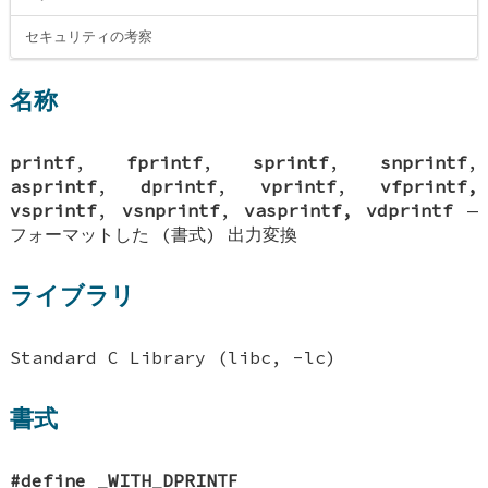
セキュリティの考察
名称
printf
,
fprintf
,
sprintf
,
snprintf
,
asprintf
,
dprintf
,
vprintf
,
vfprintf,
vsprintf
,
vsnprintf
,
vasprintf, vdprintf
—
フォーマットした (書式) 出力変換
ライブラリ
Standard C Library (libc, -lc)
書式
#define _WITH_DPRINTF