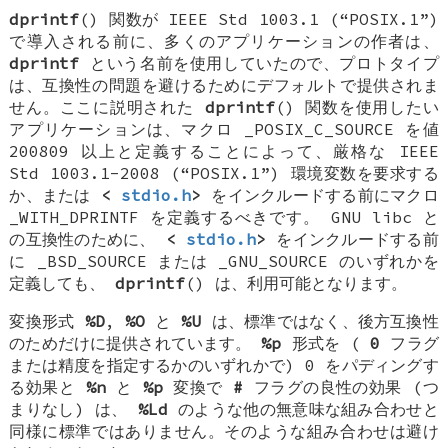
dprintf
() 関数が IEEE Std 1003.1 (“POSIX.1”)
で導入される前に、多くのアプリケーションの作者は、
dprintf
という名前を使用していたので、プロトタイプ
は、互換性の問題を避けるためにデフォルトで提供されま
せん。ここに説明された
dprintf
() 関数を使用したい
アプリケーションは、マクロ
_POSIX_C_SOURCE
を値
200809 以上と定義することによって、厳格な IEEE
Std 1003.1-2008 (“POSIX.1”) 環境変数を要求する
か、または
<
stdio.h
>
をインクルードする前にマクロ
_WITH_DPRINTF
を定義するべきです。 GNU libc と
の互換性のために、
<
stdio.h
>
をインクルードする前
に
_BSD_SOURCE
または
_GNU_SOURCE
のいずれかを
定義しても、
dprintf
() は、利用可能となります。
変換形式
%D
,
%O
と
%U
は、標準ではなく、後方互換性
のためだけに提供されています。
%p
形式を (
0
フラグ
または精度を指定するかのいずれかで) 0 をパディングす
る効果と
%n
と
%p
変換で
#
フラグの良性の効果 (つ
まりなし) は、
%Ld
のような他の無意味な組み合わせと
同様に標準ではありません。そのような組み合わせは避け