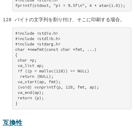
#include <stdio.h> 

fprintf(stdout, "pi = %.5f\n", 4 * atan(1.0));
128 バイトの文字列を割り付け、そこに印刷する場合。
#include <stdio.h> 

#include <stdlib.h> 

#include <stdarg.h> 

char *newfmt(const char *fmt, ...) 

{ 

 char *p; 

 va_list ap; 

 if ((p = malloc(128)) == NULL) 

  return (NULL); 

 va_start(ap, fmt); 

 (void) vsnprintf(p, 128, fmt, ap); 

 va_end(ap); 

 return (p); 

}
互換性