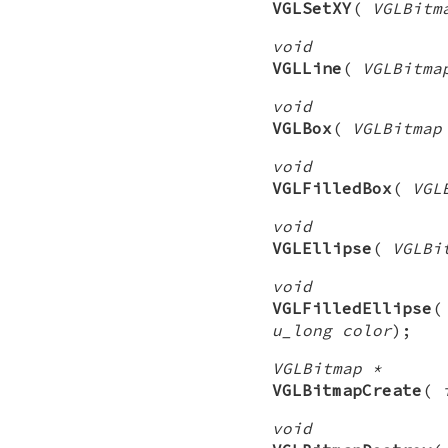
VGLSetXY
(
VGLBitm
void
VGLLine
(
VGLBitma
void
VGLBox
(
VGLBitmap
void
VGLFilledBox
(
VGL
void
VGLEllipse
(
VGLBi
void
VGLFilledEllipse
u_long color
);
VGLBitmap *
VGLBitmapCreate
(
void