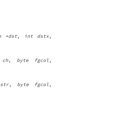
p *dst
,
int dstx
,
 ch
,
byte fgcol
,
str
,
byte fgcol
,