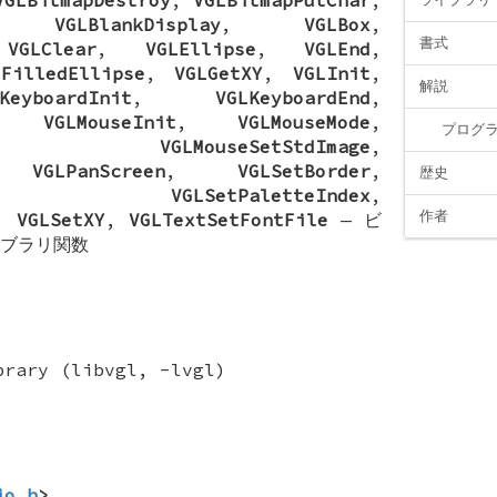
,
VGLBlankDisplay
,
VGLBox
,
書式
,
VGLClear
,
VGLEllipse
,
VGLEnd
,
LFilledEllipse
,
VGLGetXY
,
VGLInit
,
解説
KeyboardInit
,
VGLKeyboardEnd
,
,
VGLMouseInit
,
VGLMouseMode
,
プログ
,
VGLMouseSetStdImage
,
,
VGLPanScreen
,
VGLSetBorder
,
歴史
,
VGLSetPaletteIndex
,
作者
,
VGLSetXY
,
VGLTextSetFontFile
—
ビ
ブラリ関数
brary (libvgl, -lvgl)
io.h
>