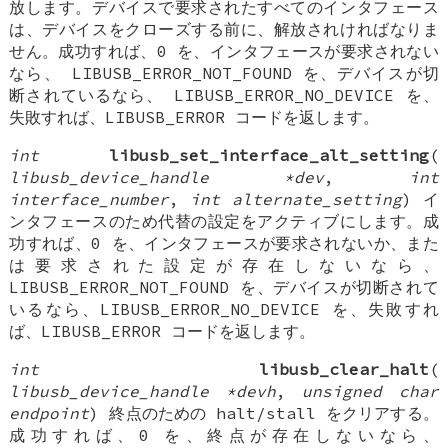
放します。デバイスで要求されたすべてのインタフェース
は、デバイスをクローズする前に、解放されければなりま
せん。成功すれば、0 を、インタフェースが要求されない
なら、 LIBUSB_ERROR_NOT_FOUND を、デバイスが切
断されているなら、 LIBUSB_ERROR_NO_DEVICE を、
失敗すれば、LIBUSB_ERROR コードを返します。
int
libusb_set_interface_alt_setting
(
libusb_device_handle *dev
,
int
interface_number
,
int alternate_setting
) イ
ンタフェースのため代替の設定をアクティブにします。成
功すれば、0 を、インタフェースが要求されないか、また
は要求された設定が存在しないなら、
LIBUSB_ERROR_NOT_FOUND を、デバイスが切断されて
いるなら、LIBUSB_ERROR_NO_DEVICE を、失敗すれ
ば、LIBUSB_ERROR コードを返します。
int
libusb_clear_halt
(
libusb_device_handle *devh
,
unsigned char
endpoint
) 終点のための halt/stall をクリアする。
成功すれば、0 を、終点が存在しないなら、