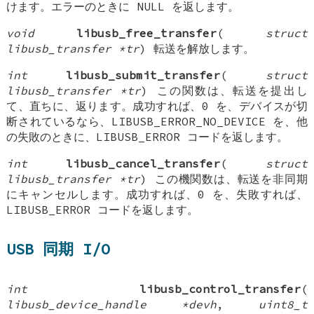
けます。エラーのときに NULL を返します。
void
libusb_free_transfer
(
struct
libusb_transfer *tr
) 転送を解放します。
int
libusb_submit_transfer
(
struct
libusb_transfer *tr
) この関数は、転送を提出し
て、直ちに、返ります。成功すれば、0 を、デバイスが切
断されているなら、LIBUSB_ERROR_NO_DEVICE を、他
の失敗のときに、LIBUSB_ERROR コードを返します。
int
libusb_cancel_transfer
(
struct
libusb_transfer *tr
) この機関数は、転送を非同期
にキャンセルします。成功すれば、0 を、失敗すれば、
LIBUSB_ERROR コードを返します。
USB 同期 I/O
int
libusb_control_transfer
(
libusb_device_handle *devh
,
uint8_t