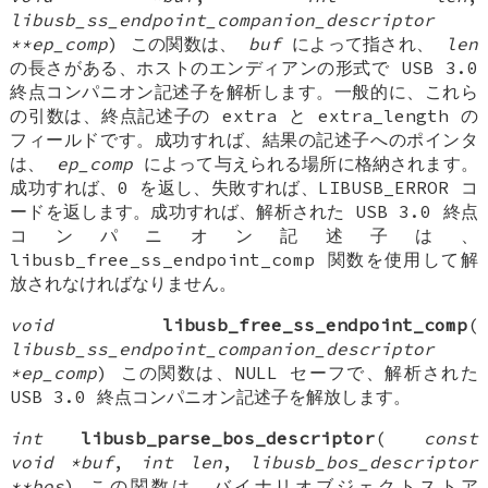
libusb_ss_endpoint_companion_descriptor
**ep_comp
) この関数は、
buf
によって指され、
len
の長さがある、ホストのエンディアンの形式で USB 3.0
終点コンパニオン記述子を解析します。一般的に、これら
の引数は、終点記述子の extra と extra_length の
フィールドです。成功すれば、結果の記述子へのポインタ
は、
ep_comp
によって与えられる場所に格納されます。
成功すれば、0 を返し、失敗すれば、LIBUSB_ERROR コ
ードを返します。成功すれば、解析された USB 3.0 終点
コンパニオン記述子は、
libusb_free_ss_endpoint_comp 関数を使用して解
放されなければなりません。
void
libusb_free_ss_endpoint_comp
(
libusb_ss_endpoint_companion_descriptor
*ep_comp
) この関数は、NULL セーフで、解析された
USB 3.0 終点コンパニオン記述子を解放します。
int
libusb_parse_bos_descriptor
(
const
void *buf
,
int len
,
libusb_bos_descriptor
**bos
) この関数は、バイナリオブジェクトストア