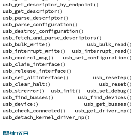
usb_get_descriptor_by_endpoint
()
usb_get_descriptor
()
usb_parse_descriptor
()
usb_parse_configuration
()
usb_destroy_configuration
()
usb_fetch_and_parse_descriptors
()
usb_bulk_write
()
usb_bulk_read
()
usb_interrupt_write
()
usb_interrupt_read
()
usb_control_msg
()
usb_set_configuration
()
usb_claim_interface
()
usb_release_interface
()
usb_set_altinterface
()
usb_resetep
()
usb_clear_halt
()
usb_reset
()
usb_strerror
()
usb_init
()
usb_set_debug
()
usb_find_busses
()
usb_find_devices
()
usb_device
()
usb_get_busses
()
usb_check_connected
()
usb_get_driver_np
()
usb_detach_kernel_driver_np
()
関連項目