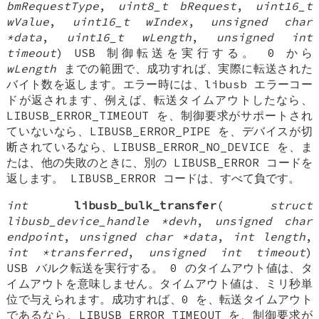
bmRequestType
,
uint8_t bRequest
,
uint16_t
wValue
,
uint16_t wIndex
,
unsigned char
*data
,
uint16_t wLength
,
unsigned int
timeout
) USB 制御転送を実行する。 0 から
wLength
までの範囲で、成功すれば、実際に転送された
バイト数を返します。エラー時には、libusb エラーコー
ドが返されます、例えば、転送タイムアウトしたなら、
LIBUSB_ERROR_TIMEOUT を、制御要求がサポートされ
ていないなら、LIBUSB_ERROR_PIPE を、デバイスが切
断されているなら、LIBUSB_ERROR_NO_DEVICE を、ま
たは、他の失敗のときに、別の LIBUSB_ERROR コードを
返します。 LIBUSB_ERROR コードは、すべて負です。
int
libusb_bulk_transfer
(
struct
libusb_device_handle *devh
,
unsigned char
endpoint
,
unsigned char *data
,
int length
,
int *transferred
,
unsigned int timeout
)
USB バルク転送を実行する。 0 のタイムアウト値は、タ
イムアウトを意味しません。タイムアウト値は、ミリ秒単
位で与えられます。成功すれば、0 を、転送タイムアウト
であるなら、LIBUSB_ERROR_TIMEOUT を、制御要求が