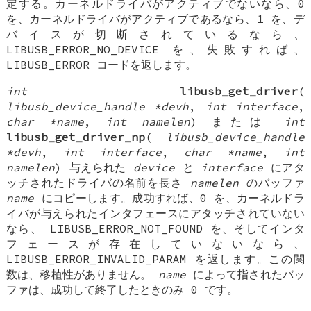
定する。カーネルドライバがアクティブでないなら、0
を、カーネルドライバがアクティブであるなら、1 を、デ
バイスが切断されているなら、
LIBUSB_ERROR_NO_DEVICE を、失敗すれば、
LIBUSB_ERROR コードを返します。
int
libusb_get_driver
(
libusb_device_handle *devh
,
int interface
,
char *name
,
int namelen
) または
int
libusb_get_driver_np
(
libusb_device_handle
*devh
,
int interface
,
char *name
,
int
namelen
) 与えられた
device
と
interface
にアタ
ッチされたドライバの名前を長さ
namelen
のバッファ
name
にコピーします。成功すれば、0 を、カーネルドラ
イバが与えられたインタフェースにアタッチされていない
なら、 LIBUSB_ERROR_NOT_FOUND を、そしてインタ
フェースが存在していないなら、
LIBUSB_ERROR_INVALID_PARAM を返します。この関
数は、移植性がありません。
name
によって指されたバッ
ファは、成功して終了したときのみ 0 です。