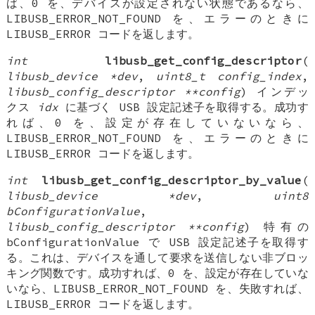
ば、0 を、デバイスが設定されない状態であるなら、
LIBUSB_ERROR_NOT_FOUND を、エラーのときに
LIBUSB_ERROR コードを返します。
int
libusb_get_config_descriptor
(
libusb_device *dev
,
uint8_t config_index
,
libusb_config_descriptor **config
) インデッ
クス
idx
に基づく USB 設定記述子を取得する。成功す
れば、0 を、設定が存在していないなら、
LIBUSB_ERROR_NOT_FOUND を、エラーのときに
LIBUSB_ERROR コードを返します。
int
libusb_get_config_descriptor_by_value
(
libusb_device *dev
,
uint8
bConfigurationValue
,
libusb_config_descriptor **config
) 特有の
bConfigurationValue で USB 設定記述子を取得す
る。これは、デバイスを通して要求を送信しない非ブロッ
キング関数です。成功すれば、0 を、設定が存在していな
いなら、LIBUSB_ERROR_NOT_FOUND を、失敗すれば、
LIBUSB_ERROR コードを返します。