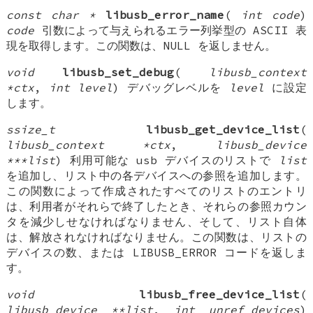
const char *
libusb_error_name
(
int code
)
code
引数によって与えられるエラー列挙型の ASCII 表
現を取得します。この関数は、NULL を返しません。
void
libusb_set_debug
(
libusb_context
*ctx
,
int level
) デバッグレベルを
level
に設定
します。
ssize_t
libusb_get_device_list
(
libusb_context *ctx
,
libusb_device
***list
) 利用可能な usb デバイスのリストで
list
を追加し、リスト中の各デバイスへの参照を追加します。
この関数によって作成されたすべてのリストのエントリ
は、利用者がそれらで終了したとき、それらの参照カウン
タを減少しせなければなりません、そして、リスト自体
は、解放されなければなりません。この関数は、リストの
デバイスの数、または LIBUSB_ERROR コードを返しま
す。
void
libusb_free_device_list
(
libusb_device **list
,
int unref_devices
)