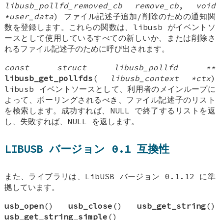
libusb_pollfd_removed_cb remove_cb
,
void
*user_data
) ファイル記述子追加/削除のための通知関
数を登録します。これらの関数は、libusb がイベントソ
ースとして使用しているすべての新しいか、または削除さ
れるファイル記述子のために呼び出されます。
const struct libusb_pollfd **
libusb_get_pollfds
(
libusb_context *ctx
)
libusb イベントソースとして、利用者のメインループに
よって、ポーリングされるべき、ファイル記述子のリスト
を検索します。成功すれば、NULL で終了するリストを返
し、失敗すれば、NULL を返します。
LIBUSB バージョン 0.1 互換性
また、ライブラリは、LibUSB バージョン 0.1.12 に準
拠しています。
usb_open
()
usb_close
()
usb_get_string
()
usb_get_string_simple
()