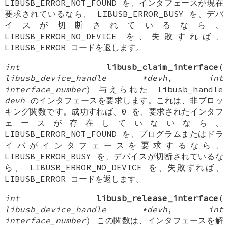
LIBUSB_ERROR_NOT_FOUND を、インタフェースが現在
要求されているなら、 LIBUSB_ERROR_BUSY を、デバ
イスが切断されているなら、
LIBUSB_ERROR_NO_DEVICE を、失敗すれば、
LIBUSB_ERROR コードを返します。
int
libusb_claim_interface
(
libusb_device_handle *devh
,
int
interface_number
) 与えられた libusb_handle
devh
のインタフェースを要求します。これは、非ブロッ
キング関数です。成功すれば、0 を、要求されたインタフ
ェースが存在していないなら、
LIBUSB_ERROR_NOT_FOUND を、プログラムまたはドラ
イバがインタフェースを要求するなら、
LIBUSB_ERROR_BUSY を、デバイスが切断されているな
ら、 LIBUSB_ERROR_NO_DEVICE を、失敗すれば、
LIBUSB_ERROR コードを返します。
int
libusb_release_interface
(
libusb_device_handle *devh
,
int
interface_number
) この関数は、インタフェースを解