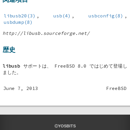
libusb20(3)
,
usb(4)
,
usbconfig(8)
,
usbdump(8)
http://libusb.sourceforge.net/
歴史
libusb
サポートは、
FreeBSD 8.0
ではじめて登場し
ました。
June 7, 2013
FreeBSD
YOSBITS