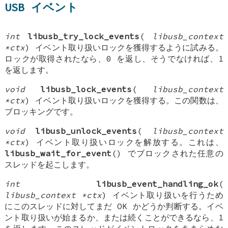
USB イベント
int
libusb_try_lock_events
(
libusb_context
*ctx
) イベント取り扱いロックを獲得するように試みる。
ロックが取得されたなら、0 を返し、そうでなければ、1
を返します。
void
libusb_lock_events
(
libusb_context
*ctx
) イベント取り扱いロックを獲得する。この関数は、
ブロッキングです。
void
libusb_unlock_events
(
libusb_context
*ctx
) イベント取り扱いロックを解放する。これは、
libusb_wait_for_event
() でブロックされた任意の
スレッドを起こします。
int
libusb_event_handling_ok
(
libusb_context *ctx
) イベント取り扱いを行うため
にこのスレッドに対してまだ OK かどうか判断する。イベ
ント取り扱いが始まるか、または続くことができるなら、1