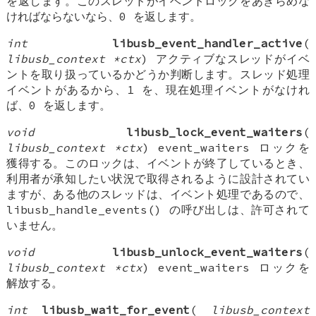
を返します。このスレッドがイベントロックをあきらめな
ければならないなら、0 を返します。
int
libusb_event_handler_active
(
libusb_context *ctx
) アクティブなスレッドがイベ
ントを取り扱っているかどうか判断します。スレッド処理
イベントがあるから、1 を、現在処理イベントがなけれ
ば、0 を返します。
void
libusb_lock_event_waiters
(
libusb_context *ctx
) event_waiters ロックを
獲得する。このロックは、イベントが終了しているとき、
利用者が承知したい状況で取得されるように設計されてい
ますが、ある他のスレッドは、イベント処理であるので、
libusb_handle_events() の呼び出しは、許可されて
いません。
void
libusb_unlock_event_waiters
(
libusb_context *ctx
) event_waiters ロックを
解放する。
int
libusb_wait_for_event
(
libusb_context