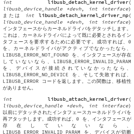
int
libusb_detach_kernel_driver
(
libusb_device_handle *devh
,
int interface
)
または
int
libusb_detach_kernel_driver_np
(
libusb_device_handle *devh
,
int interface
)
インタフェースからカーネルドライバをデタッチします。
これは、カーネルドライバによって既に必要とされるイン
タフェースを要求するために必要です。成功すれば、0
を、カーネルドライバがアクティブでなかったなら、
LIBUSB_ERROR_NOT_FOUND を、インタフェースが存在
していないなら、LIBUSB_ERROR_INVALID_PARAM
を、デバイスが接続されていなかったなら、
LIBUSB_ERROR_NO_DEVICE を、そして失敗すれば、
LIBUSB_ERROR コードを返します。この関数は、移植性
がありません。
int
libusb_attach_kernel_driver
(
libusb_device_handle *devh
,
int interface
)
以前にデタッチされたインタフェースカーネルドライバを
再アタッチします。成功すれば、0 を、インタフェースが
存在していないなら、
LIBUSB_ERROR_INVALID_PARAM を、デバイスが切断