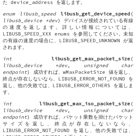
た device_address を返します。
enum libusb_speed
libusb_get_device_speed
(
libusb_device *dev
) デバイスが接続されている有線
の速度を返します。詳しい情報については、
LIBUSB_SPEED_XXX enums を参照してください。未知
の有線の速度の場合に、LIBUSB_SPEED_UNKNOWN が返
されます。
int
libusb_get_max_packet_size
(
libusb_device *dev
,
unsigned char
endpoint
) 成功すれば、wMaxPacketSize 値を返し、
終点が存在しないなら、LIBUSB_ERROR_NOT_FOUND を
返し、他の失敗では、LIBUSB_ERROR_OTHERS を返しま
す。
int
libusb_get_max_iso_packet_size
(
libusb_device *dev
,
unsigned char
endpoint
) 成功すれば、パケット乗数を掛けたパケット
サイズを返し、終点が存在しないなら、
LIBUSB_ERROR_NOT_FOUND を返し、他の失敗では、