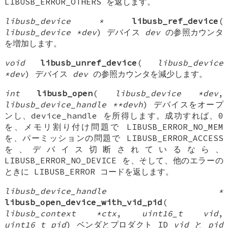
LIBUSB_ERROR_OTHERS を返します。
libusb_device *
libusb_ref_device
(
libusb_device *dev
) デバイス
dev
の参照カウンタ
を増加します。
void
libusb_unref_device
(
libusb_device
*dev
) デバイス
dev
の参照カウンタを減少します。
int
libusb_open
(
libusb_device *dev
,
libusb_device_handle **devh
) デバイスをオープ
ンし、device_handle を所得します。成功すれば、0
を、メモリ割り付け問題で LIBUSB_ERROR_NO_MEM
を、パーミッションの問題で LIBUSB_ERROR_ACCESS
を、デバイス切断されているなら、
LIBUSB_ERROR_NO_DEVICE を、そして、他のエラーの
ときに LIBUSB_ERROR コードを返します。
libusb_device_handle *
libusb_open_device_with_vid_pid
(
libusb_context *ctx
,
uint16_t vid
,
uint16_t pid
) ベンダとプロダクト ID
vid
と
pid