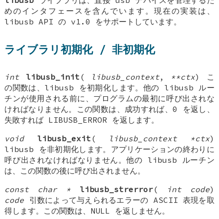
libusb
ライブラリは、直接 usb デバイスを管理するた
めのインタフェースを含んでいます。現在の実装は、
libusb API の v1.0 をサポートしています。
ライブラリ初期化 / 非初期化
int
libusb_init
(
libusb_context
,
**ctx
) こ
の関数は、libusb を初期化します。他の libusb ルー
チンが使用される前に、プログラムの最初に呼び出されな
ければなりません。この関数は、成功すれば、0 を返し、
失敗すれば LIBUSB_ERROR を返します。
void
libusb_exit
(
libusb_context *ctx
)
libusb を非初期化します。アプリケーションの終わりに
呼び出されなければなりません。他の libusb ルーチン
は、この関数の後に呼び出されません。
const char *
libusb_strerror
(
int code
)
code
引数によって与えられるエラーの ASCII 表現を取
得します。この関数は、NULL を返しません。