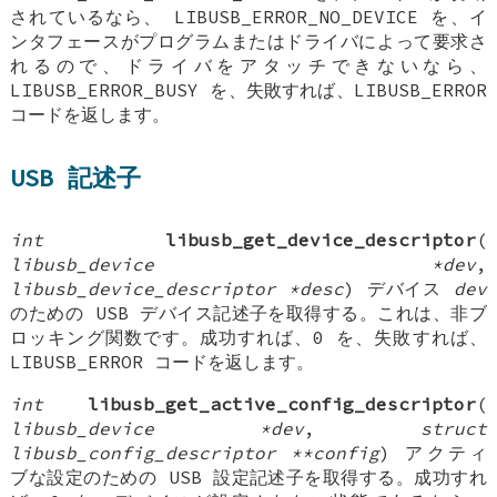
されているなら、 LIBUSB_ERROR_NO_DEVICE を、イ
ンタフェースがプログラムまたはドライバによって要求さ
れるので、ドライバをアタッチできないなら、
LIBUSB_ERROR_BUSY を、失敗すれば、LIBUSB_ERROR
コードを返します。
USB 記述子
int
libusb_get_device_descriptor
(
libusb_device *dev
,
libusb_device_descriptor *desc
) デバイス
dev
のための USB デバイス記述子を取得する。これは、非ブ
ロッキング関数です。成功すれば、0 を、失敗すれば、
LIBUSB_ERROR コードを返します。
int
libusb_get_active_config_descriptor
(
libusb_device *dev
,
struct
libusb_config_descriptor **config
) アクティ
ブな設定のための USB 設定記述子を取得する。成功すれ