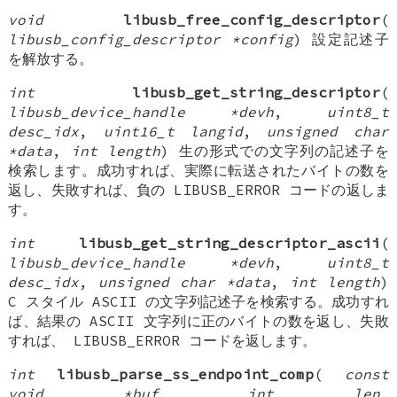
void
libusb_free_config_descriptor
(
libusb_config_descriptor *config
) 設定記述子
を解放する。
int
libusb_get_string_descriptor
(
libusb_device_handle *devh
,
uint8_t
desc_idx
,
uint16_t langid
,
unsigned char
*data
,
int length
) 生の形式での文字列の記述子を
検索します。成功すれば、実際に転送されたバイトの数を
返し、失敗すれば、負の LIBUSB_ERROR コードの返しま
す。
int
libusb_get_string_descriptor_ascii
(
libusb_device_handle *devh
,
uint8_t
desc_idx
,
unsigned char *data
,
int length
)
C スタイル ASCII の文字列記述子を検索する。成功すれ
ば、結果の ASCII 文字列に正のバイトの数を返し、失敗
すれば、 LIBUSB_ERROR コードを返します。
int
libusb_parse_ss_endpoint_comp
(
const
void *buf
,
int len
,