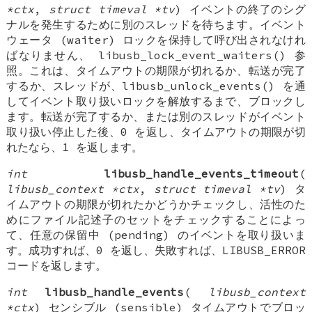
*ctx
,
struct timeval *tv
) イベントの終了のシグ
ナルを発生するために別のスレッドを待ちます。イベント
ウェータ (waiter) ロックを保持して呼び出されなけれ
ばなりません、 libusb_lock_event_waiters() 参
照。これは、タイムアウトの期限が切れるか、転送が完了
するか、スレッドが、libusb_unlock_events() を通
してイベント取り扱いロックを解放するまで、ブロックし
ます。転送が完了するか、または別のスレッドがイベント
取り扱い停止した後、0 を返し、タイムアウトの期限が切
れたなら、1 を返します。
int
libusb_handle_events_timeout
(
libusb_context *ctx
,
struct timeval *tv
) タ
イムアウトの期限が切れたかどうかチェックし、活性のた
めにファイル記述子のセットをチェックすることによっ
て、任意の保留中 (pending) のイベントを取り扱いま
す。成功すれば、0 を返し、失敗すれば、LIBUSB_ERROR
コードを返します。
int
libusb_handle_events
(
libusb_context
*ctx
) センシブル (sensible) タイムアウトでブロッ