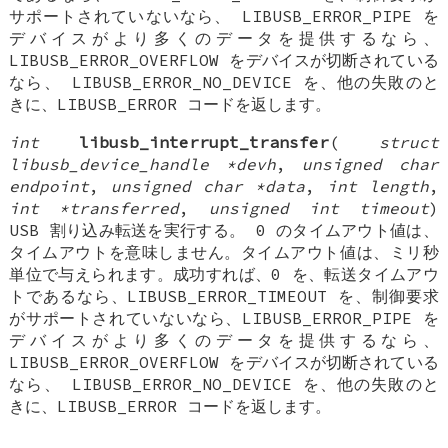
サポートされていないなら、 LIBUSB_ERROR_PIPE を
デバイスがより多くのデータを提供するなら、
LIBUSB_ERROR_OVERFLOW をデバイスが切断されている
なら、 LIBUSB_ERROR_NO_DEVICE を、他の失敗のと
きに、LIBUSB_ERROR コードを返します。
int
libusb_interrupt_transfer
(
struct
libusb_device_handle *devh
,
unsigned char
endpoint
,
unsigned char *data
,
int length
,
int *transferred
,
unsigned int timeout
)
USB 割り込み転送を実行する。 0 のタイムアウト値は、
タイムアウトを意味しません。タイムアウト値は、ミリ秒
単位で与えられます。成功すれば、0 を、転送タイムアウ
トであるなら、LIBUSB_ERROR_TIMEOUT を、制御要求
がサポートされていないなら、LIBUSB_ERROR_PIPE を
デバイスがより多くのデータを提供するなら、
LIBUSB_ERROR_OVERFLOW をデバイスが切断されている
なら、 LIBUSB_ERROR_NO_DEVICE を、他の失敗のと
きに、LIBUSB_ERROR コードを返します。