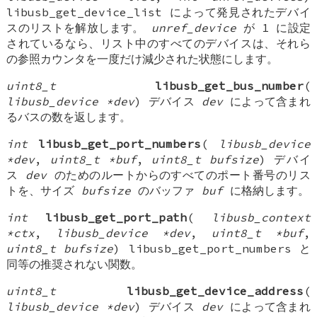
libusb_get_device_list によって発見されたデバイ
スのリストを解放します。
unref_device
が 1 に設定
されているなら、リスト中のすべてのデバイスは、それら
の参照カウンタを一度だけ減少された状態にします。
uint8_t
libusb_get_bus_number
(
libusb_device *dev
) デバイス
dev
によって含まれ
るバスの数を返します。
int
libusb_get_port_numbers
(
libusb_device
*dev
,
uint8_t *buf
,
uint8_t bufsize
) デバイ
ス
dev
のためのルートからのすべてのポート番号のリス
トを、サイズ
bufsize
のバッファ
buf
に格納します。
int
libusb_get_port_path
(
libusb_context
*ctx
,
libusb_device *dev
,
uint8_t *buf
,
uint8_t bufsize
) libusb_get_port_numbers と
同等の推奨されない関数。
uint8_t
libusb_get_device_address
(
libusb_device *dev
) デバイス
dev
によって含まれ