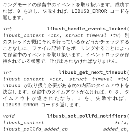
キングモードの保留中のイベントを取り扱います。成功す
れば、0 を返し、失敗すれば、LIBUSB_ERROR コードを
返します。
int
libusb_handle_events_locked
(
libusb_context *ctx
,
struct timeval *tv
) 別
のスレッドが既にそれを行っているかどうかチェックする
ことなしに、ファイル記述子をポーリングすることによっ
て保留中のイベントを取り扱います。イベントロックが保
持されている状態で、呼び出されなければなりません。
int
libusb_get_next_timeout
(
libusb_context *ctx
,
struct timeval *tv
)
libusb が取り扱う必要がある次の内部のタイムアウトを
決定します。保留中のタイムアウトがなければ、0 を、タ
イムアウトが返されたなら、1 を、失敗すれば、
LIBUSB_ERROR コードを返します。
void
libusb_set_pollfd_notifiers
(
libusb_context *ctx
,
libusb_pollfd_added_cb added_cb
,