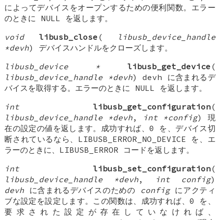
によってデバイスをオープンするための便利関数。エラー
のときに NULL を返します。
void
libusb_close
(
libusb_device_handle
*devh
) デバイスハンドルをクローズします。
libusb_device *
libusb_get_device
(
libusb_device_handle *devh
) devh に含まれるデ
バイスを取得する。エラーのときに NULL を返します。
int
libusb_get_configuration
(
libusb_device_handle *devh
,
int *config
) 現
在の設定の値を返します。成功すれば、0 を、デバイス切
断されているなら、LIBUSB_ERROR_NO_DEVICE を、エ
ラーのときに、LIBUSB_ERROR コードを返します。
int
libusb_set_configuration
(
libusb_device_handle *devh
,
int config
)
devh
に含まれるデバイスのための
config
にアクティ
ブな設定を設定します。この関数は、成功すれば、0 を、
要求された設定が存在していなければ、