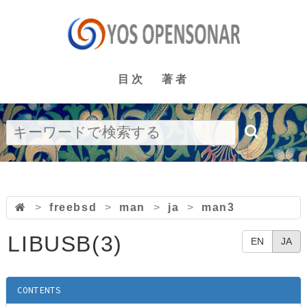
目次
著者
>
freebsd
>
man
>
ja
>
man3
LIBUSB(3)
EN
JA
CONTENTS