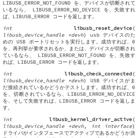
LIBUSB_ERROR_NOT_FOUND を、デバイスが切断されて
いるなら、 LIBUSB_ERROR_NO_DEVICE を、失敗すれ
ば、LIBUSB_ERROR コードを返します。
int
libusb_reset_device
(
libusb_device_handle *devh
) usb デバイスのた
めの USB ポートリセットを実行します。成功すれば、0
を、再列挙が要求されるか、または、デバイスが切断され
ているなら、 LIBUSB_ERROR_NOT_FOUND を、失敗す
れば、LIBUSB_ERROR コードを返します。
int
libusb_check_connected
(
libusb_device_handle *devh
) USB デバイスがま
だ接続されているかどうかテストします。成功すれば、0
を、切断されているなら、LIBUSB_ERROR_NO_DEVICE
を、そして失敗すれば、LIBUSB_ERROR コードを返しま
す。
int
libusb_kernel_driver_active
(
libusb_device_handle *devh
,
int interface
)
ドライバがインタフェースでアクティブであるかどうか決