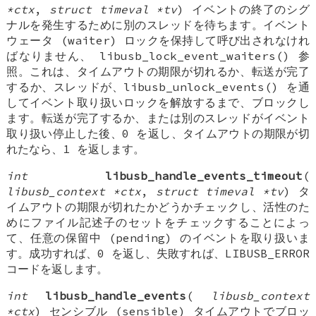
*ctx
,
struct timeval *tv
) イベントの終了のシグ
ナルを発生するために別のスレッドを待ちます。イベント
ウェータ (waiter) ロックを保持して呼び出されなけれ
ばなりません、 libusb_lock_event_waiters() 参
照。これは、タイムアウトの期限が切れるか、転送が完了
するか、スレッドが、libusb_unlock_events() を通
してイベント取り扱いロックを解放するまで、ブロックし
ます。転送が完了するか、または別のスレッドがイベント
取り扱い停止した後、0 を返し、タイムアウトの期限が切
れたなら、1 を返します。
int
libusb_handle_events_timeout
(
libusb_context *ctx
,
struct timeval *tv
) タ
イムアウトの期限が切れたかどうかチェックし、活性のた
めにファイル記述子のセットをチェックすることによっ
て、任意の保留中 (pending) のイベントを取り扱いま
す。成功すれば、0 を返し、失敗すれば、LIBUSB_ERROR
コードを返します。
int
libusb_handle_events
(
libusb_context
*ctx
) センシブル (sensible) タイムアウトでブロッ