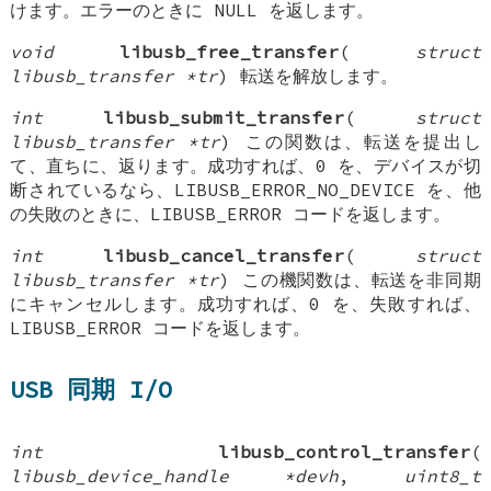
けます。エラーのときに NULL を返します。
void
libusb_free_transfer
(
struct
libusb_transfer *tr
) 転送を解放します。
int
libusb_submit_transfer
(
struct
libusb_transfer *tr
) この関数は、転送を提出し
て、直ちに、返ります。成功すれば、0 を、デバイスが切
断されているなら、LIBUSB_ERROR_NO_DEVICE を、他
の失敗のときに、LIBUSB_ERROR コードを返します。
int
libusb_cancel_transfer
(
struct
libusb_transfer *tr
) この機関数は、転送を非同期
にキャンセルします。成功すれば、0 を、失敗すれば、
LIBUSB_ERROR コードを返します。
USB 同期 I/O
int
libusb_control_transfer
(
libusb_device_handle *devh
,
uint8_t