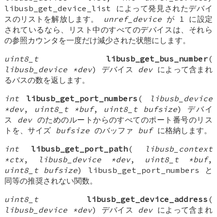
libusb_get_device_list によって発見されたデバイ
スのリストを解放します。
unref_device
が 1 に設定
されているなら、リスト中のすべてのデバイスは、それら
の参照カウンタを一度だけ減少された状態にします。
uint8_t
libusb_get_bus_number
(
libusb_device *dev
) デバイス
dev
によって含まれ
るバスの数を返します。
int
libusb_get_port_numbers
(
libusb_device
*dev
,
uint8_t *buf
,
uint8_t bufsize
) デバイ
ス
dev
のためのルートからのすべてのポート番号のリス
トを、サイズ
bufsize
のバッファ
buf
に格納します。
int
libusb_get_port_path
(
libusb_context
*ctx
,
libusb_device *dev
,
uint8_t *buf
,
uint8_t bufsize
) libusb_get_port_numbers と
同等の推奨されない関数。
uint8_t
libusb_get_device_address
(
libusb_device *dev
) デバイス
dev
によって含まれ