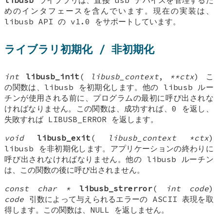
libusb
ライブラリは、直接 usb デバイスを管理するた
めのインタフェースを含んでいます。現在の実装は、
libusb API の v1.0 をサポートしています。
ライブラリ初期化 / 非初期化
int
libusb_init
(
libusb_context
,
**ctx
) こ
の関数は、libusb を初期化します。他の libusb ルー
チンが使用される前に、プログラムの最初に呼び出されな
ければなりません。この関数は、成功すれば、0 を返し、
失敗すれば LIBUSB_ERROR を返します。
void
libusb_exit
(
libusb_context *ctx
)
libusb を非初期化します。アプリケーションの終わりに
呼び出されなければなりません。他の libusb ルーチン
は、この関数の後に呼び出されません。
const char *
libusb_strerror
(
int code
)
code
引数によって与えられるエラーの ASCII 表現を取
得します。この関数は、NULL を返しません。