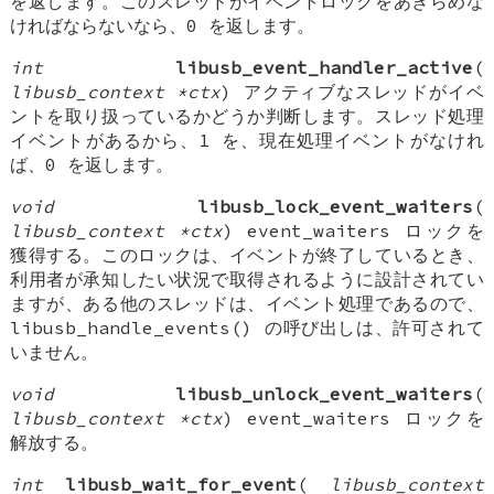
を返します。このスレッドがイベントロックをあきらめな
ければならないなら、0 を返します。
int
libusb_event_handler_active
(
libusb_context *ctx
) アクティブなスレッドがイベ
ントを取り扱っているかどうか判断します。スレッド処理
イベントがあるから、1 を、現在処理イベントがなけれ
ば、0 を返します。
void
libusb_lock_event_waiters
(
libusb_context *ctx
) event_waiters ロックを
獲得する。このロックは、イベントが終了しているとき、
利用者が承知したい状況で取得されるように設計されてい
ますが、ある他のスレッドは、イベント処理であるので、
libusb_handle_events() の呼び出しは、許可されて
いません。
void
libusb_unlock_event_waiters
(
libusb_context *ctx
) event_waiters ロックを
解放する。
int
libusb_wait_for_event
(
libusb_context