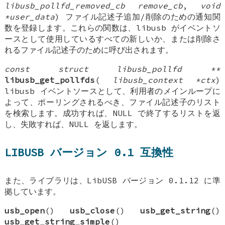
libusb_pollfd_removed_cb remove_cb
,
void
*user_data
) ファイル記述子追加/削除のための通知関
数を登録します。これらの関数は、libusb がイベントソ
ースとして使用しているすべての新しいか、または削除さ
れるファイル記述子のために呼び出されます。
const struct libusb_pollfd **
libusb_get_pollfds
(
libusb_context *ctx
)
libusb イベントソースとして、利用者のメインループに
よって、ポーリングされるべき、ファイル記述子のリスト
を検索します。成功すれば、NULL で終了するリストを返
し、失敗すれば、NULL を返します。
LIBUSB バージョン 0.1 互換性
また、ライブラリは、LibUSB バージョン 0.1.12 に準
拠しています。
usb_open
()
usb_close
()
usb_get_string
()
usb_get_string_simple
()