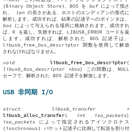
(Binary Object Store)、BOS を
buf
によって指さ
れ、
len
の長さがある、ホストのエンディアンの形式に
解析します。成功すれば、結果の記述子へのポインタは、
bos
によって与えられる場所に格納されます。成功すれ
ば、0 を返し、失敗すれば、LIBUSB_ERROR コードを返
します。成功すれば、解析された BOS 記述子は、
libusb_free_bos_descriptor 関数を使用して解放
されなければなりません。
void
libusb_free_bos_descriptor
(
libusb_bos_descriptor *bos
) この関数は、NULL
セーフで、解析された BOS 記述子を解放します。
USB 非同期 I/O
struct libusb_transfer *
libusb_alloc_transfer
(
int iso_packets
)
iso_packets
によって指定されるアイソクロナス
(isochronous) パケット記述子に比例して転送を割り付