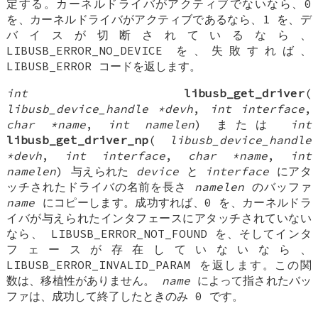
定する。カーネルドライバがアクティブでないなら、0
を、カーネルドライバがアクティブであるなら、1 を、デ
バイスが切断されているなら、
LIBUSB_ERROR_NO_DEVICE を、失敗すれば、
LIBUSB_ERROR コードを返します。
int
libusb_get_driver
(
libusb_device_handle *devh
,
int interface
,
char *name
,
int namelen
) または
int
libusb_get_driver_np
(
libusb_device_handle
*devh
,
int interface
,
char *name
,
int
namelen
) 与えられた
device
と
interface
にアタ
ッチされたドライバの名前を長さ
namelen
のバッファ
name
にコピーします。成功すれば、0 を、カーネルドラ
イバが与えられたインタフェースにアタッチされていない
なら、 LIBUSB_ERROR_NOT_FOUND を、そしてインタ
フェースが存在していないなら、
LIBUSB_ERROR_INVALID_PARAM を返します。この関
数は、移植性がありません。
name
によって指されたバッ
ファは、成功して終了したときのみ 0 です。