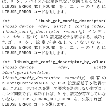
ば、0 を、デバイスが設定されない状態であるなら、
LIBUSB_ERROR_NOT_FOUND を、エラーのときに
LIBUSB_ERROR コードを返します。
int
libusb_get_config_descriptor
(
libusb_device *dev
,
uint8_t config_index
,
libusb_config_descriptor **config
) インデッ
クス
idx
に基づく USB 設定記述子を取得する。成功す
れば、0 を、設定が存在していないなら、
LIBUSB_ERROR_NOT_FOUND を、エラーのときに
LIBUSB_ERROR コードを返します。
int
libusb_get_config_descriptor_by_value
(
libusb_device *dev
,
uint8
bConfigurationValue
,
libusb_config_descriptor **config
) 特有の
bConfigurationValue で USB 設定記述子を取得す
る。これは、デバイスを通して要求を送信しない非ブロッ
キング関数です。成功すれば、0 を、設定が存在していな
いなら、LIBUSB_ERROR_NOT_FOUND を、失敗すれば、
LIBUSB_ERROR コードを返します。