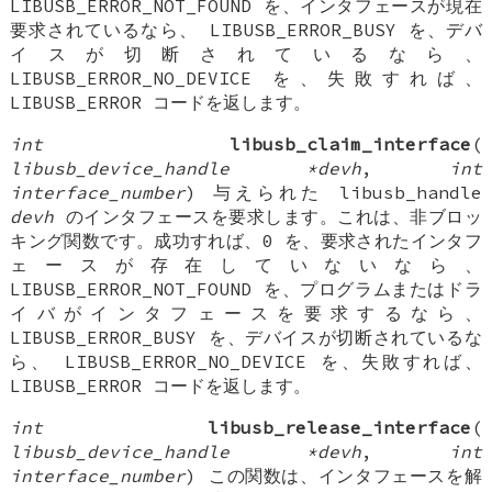
LIBUSB_ERROR_NOT_FOUND を、インタフェースが現在
要求されているなら、 LIBUSB_ERROR_BUSY を、デバ
イスが切断されているなら、
LIBUSB_ERROR_NO_DEVICE を、失敗すれば、
LIBUSB_ERROR コードを返します。
int
libusb_claim_interface
(
libusb_device_handle *devh
,
int
interface_number
) 与えられた libusb_handle
devh
のインタフェースを要求します。これは、非ブロッ
キング関数です。成功すれば、0 を、要求されたインタフ
ェースが存在していないなら、
LIBUSB_ERROR_NOT_FOUND を、プログラムまたはドラ
イバがインタフェースを要求するなら、
LIBUSB_ERROR_BUSY を、デバイスが切断されているな
ら、 LIBUSB_ERROR_NO_DEVICE を、失敗すれば、
LIBUSB_ERROR コードを返します。
int
libusb_release_interface
(
libusb_device_handle *devh
,
int
interface_number
) この関数は、インタフェースを解