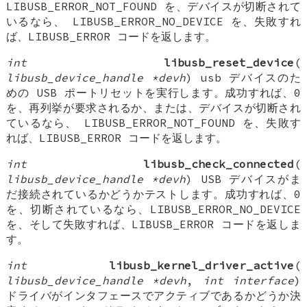
LIBUSB_ERROR_NOT_FOUND を、デバイスが切断されて
いるなら、 LIBUSB_ERROR_NO_DEVICE を、失敗すれ
ば、LIBUSB_ERROR コードを返します。
int
libusb_reset_device
(
libusb_device_handle *devh
) usb デバイスのた
めの USB ポートリセットを実行します。成功すれば、0
を、再列挙が要求されるか、または、デバイスが切断され
ているなら、 LIBUSB_ERROR_NOT_FOUND を、失敗す
れば、LIBUSB_ERROR コードを返します。
int
libusb_check_connected
(
libusb_device_handle *devh
) USB デバイスがま
だ接続されているかどうかテストします。成功すれば、0
を、切断されているなら、LIBUSB_ERROR_NO_DEVICE
を、そして失敗すれば、LIBUSB_ERROR コードを返しま
す。
int
libusb_kernel_driver_active
(
libusb_device_handle *devh
,
int interface
)
ドライバがインタフェースでアクティブであるかどうか決