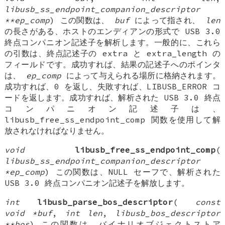
libusb_ss_endpoint_companion_descriptor
**ep_comp
) この関数は、
buf
によって指され、
len
の長さがある、ホストのエンディアンの形式で USB 3.0
終点コンパニオン記述子を解析します。一般的に、これら
の引数は、終点記述子の extra と extra_length の
フィールドです。成功すれば、結果の記述子へのポインタ
は、
ep_comp
によって与えられる場所に格納されます。
成功すれば、0 を返し、失敗すれば、LIBUSB_ERROR コ
ードを返します。成功すれば、解析された USB 3.0 終点
コンパニオン記述子は、
libusb_free_ss_endpoint_comp 関数を使用して解
放されなければなりません。
void
libusb_free_ss_endpoint_comp
(
libusb_ss_endpoint_companion_descriptor
*ep_comp
) この関数は、NULL セーフで、解析された
USB 3.0 終点コンパニオン記述子を解放します。
int
libusb_parse_bos_descriptor
(
const
void *buf
,
int len
,
libusb_bos_descriptor
**bos
) この関数は、バイナリオブジェクトストア