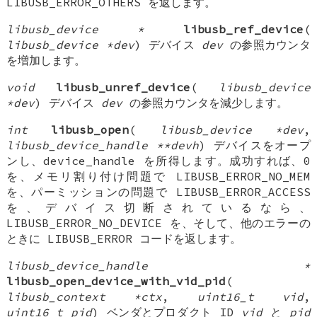
LIBUSB_ERROR_OTHERS を返します。
libusb_device *
libusb_ref_device
(
libusb_device *dev
) デバイス
dev
の参照カウンタ
を増加します。
void
libusb_unref_device
(
libusb_device
*dev
) デバイス
dev
の参照カウンタを減少します。
int
libusb_open
(
libusb_device *dev
,
libusb_device_handle **devh
) デバイスをオープ
ンし、device_handle を所得します。成功すれば、0
を、メモリ割り付け問題で LIBUSB_ERROR_NO_MEM
を、パーミッションの問題で LIBUSB_ERROR_ACCESS
を、デバイス切断されているなら、
LIBUSB_ERROR_NO_DEVICE を、そして、他のエラーの
ときに LIBUSB_ERROR コードを返します。
libusb_device_handle *
libusb_open_device_with_vid_pid
(
libusb_context *ctx
,
uint16_t vid
,
uint16_t pid
) ベンダとプロダクト ID
vid
と
pid