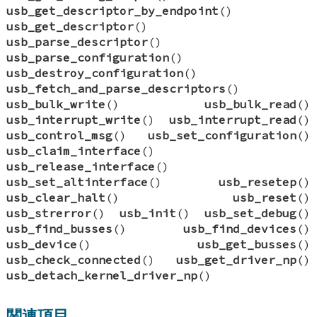
usb_get_descriptor_by_endpoint
()
usb_get_descriptor
()
usb_parse_descriptor
()
usb_parse_configuration
()
usb_destroy_configuration
()
usb_fetch_and_parse_descriptors
()
usb_bulk_write
()
usb_bulk_read
()
usb_interrupt_write
()
usb_interrupt_read
()
usb_control_msg
()
usb_set_configuration
()
usb_claim_interface
()
usb_release_interface
()
usb_set_altinterface
()
usb_resetep
()
usb_clear_halt
()
usb_reset
()
usb_strerror
()
usb_init
()
usb_set_debug
()
usb_find_busses
()
usb_find_devices
()
usb_device
()
usb_get_busses
()
usb_check_connected
()
usb_get_driver_np
()
usb_detach_kernel_driver_np
()
関連項目