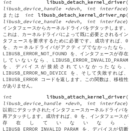
int
libusb_detach_kernel_driver
(
libusb_device_handle *devh
,
int interface
)
または
int
libusb_detach_kernel_driver_np
(
libusb_device_handle *devh
,
int interface
)
インタフェースからカーネルドライバをデタッチします。
これは、カーネルドライバによって既に必要とされるイン
タフェースを要求するために必要です。成功すれば、0
を、カーネルドライバがアクティブでなかったなら、
LIBUSB_ERROR_NOT_FOUND を、インタフェースが存在
していないなら、LIBUSB_ERROR_INVALID_PARAM
を、デバイスが接続されていなかったなら、
LIBUSB_ERROR_NO_DEVICE を、そして失敗すれば、
LIBUSB_ERROR コードを返します。この関数は、移植性
がありません。
int
libusb_attach_kernel_driver
(
libusb_device_handle *devh
,
int interface
)
以前にデタッチされたインタフェースカーネルドライバを
再アタッチします。成功すれば、0 を、インタフェースが
存在していないなら、
LIBUSB_ERROR_INVALID_PARAM を、デバイスが切断