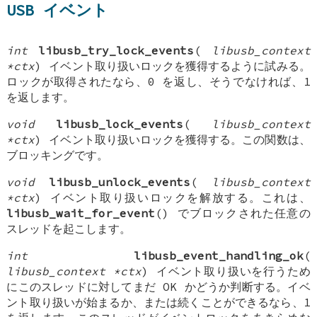
USB イベント
int
libusb_try_lock_events
(
libusb_context
*ctx
) イベント取り扱いロックを獲得するように試みる。
ロックが取得されたなら、0 を返し、そうでなければ、1
を返します。
void
libusb_lock_events
(
libusb_context
*ctx
) イベント取り扱いロックを獲得する。この関数は、
ブロッキングです。
void
libusb_unlock_events
(
libusb_context
*ctx
) イベント取り扱いロックを解放する。これは、
libusb_wait_for_event
() でブロックされた任意の
スレッドを起こします。
int
libusb_event_handling_ok
(
libusb_context *ctx
) イベント取り扱いを行うため
にこのスレッドに対してまだ OK かどうか判断する。イベ
ント取り扱いが始まるか、または続くことができるなら、1