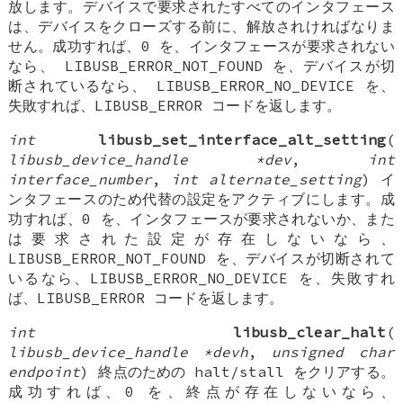
放します。デバイスで要求されたすべてのインタフェース
は、デバイスをクローズする前に、解放されければなりま
せん。成功すれば、0 を、インタフェースが要求されない
なら、 LIBUSB_ERROR_NOT_FOUND を、デバイスが切
断されているなら、 LIBUSB_ERROR_NO_DEVICE を、
失敗すれば、LIBUSB_ERROR コードを返します。
int
libusb_set_interface_alt_setting
(
libusb_device_handle *dev
,
int
interface_number
,
int alternate_setting
) イ
ンタフェースのため代替の設定をアクティブにします。成
功すれば、0 を、インタフェースが要求されないか、また
は要求された設定が存在しないなら、
LIBUSB_ERROR_NOT_FOUND を、デバイスが切断されて
いるなら、LIBUSB_ERROR_NO_DEVICE を、失敗すれ
ば、LIBUSB_ERROR コードを返します。
int
libusb_clear_halt
(
libusb_device_handle *devh
,
unsigned char
endpoint
) 終点のための halt/stall をクリアする。
成功すれば、0 を、終点が存在しないなら、