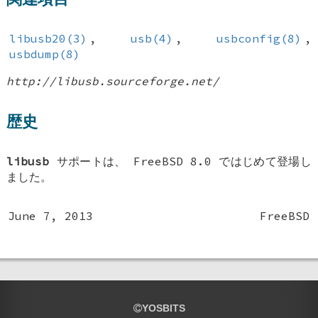
libusb20(3)
,
usb(4)
,
usbconfig(8)
,
usbdump(8)
http://libusb.sourceforge.net/
歴史
libusb
サポートは、
FreeBSD 8.0
ではじめて登場し
ました。
June 7, 2013
FreeBSD
YOSBITS