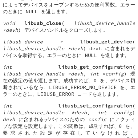
によってデバイスをオープンするための便利関数。エラー
のときに NULL を返します。
void
libusb_close
(
libusb_device_handle
*devh
) デバイスハンドルをクローズします。
libusb_device *
libusb_get_device
(
libusb_device_handle *devh
) devh に含まれるデ
バイスを取得する。エラーのときに NULL を返します。
int
libusb_get_configuration
(
libusb_device_handle *devh
,
int *config
) 現
在の設定の値を返します。成功すれば、0 を、デバイス切
断されているなら、LIBUSB_ERROR_NO_DEVICE を、エ
ラーのときに、LIBUSB_ERROR コードを返します。
int
libusb_set_configuration
(
libusb_device_handle *devh
,
int config
)
devh
に含まれるデバイスのための
config
にアクティ
ブな設定を設定します。この関数は、成功すれば、0 を、
要求された設定が存在していなければ、