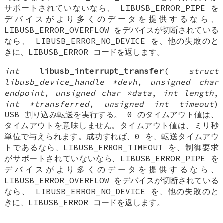
サポートされていないなら、 LIBUSB_ERROR_PIPE を
デバイスがより多くのデータを提供するなら、
LIBUSB_ERROR_OVERFLOW をデバイスが切断されている
なら、 LIBUSB_ERROR_NO_DEVICE を、他の失敗のと
きに、LIBUSB_ERROR コードを返します。
int
libusb_interrupt_transfer
(
struct
libusb_device_handle *devh
,
unsigned char
endpoint
,
unsigned char *data
,
int length
,
int *transferred
,
unsigned int timeout
)
USB 割り込み転送を実行する。 0 のタイムアウト値は、
タイムアウトを意味しません。タイムアウト値は、ミリ秒
単位で与えられます。成功すれば、0 を、転送タイムアウ
トであるなら、LIBUSB_ERROR_TIMEOUT を、制御要求
がサポートされていないなら、LIBUSB_ERROR_PIPE を
デバイスがより多くのデータを提供するなら、
LIBUSB_ERROR_OVERFLOW をデバイスが切断されている
なら、 LIBUSB_ERROR_NO_DEVICE を、他の失敗のと
きに、LIBUSB_ERROR コードを返します。