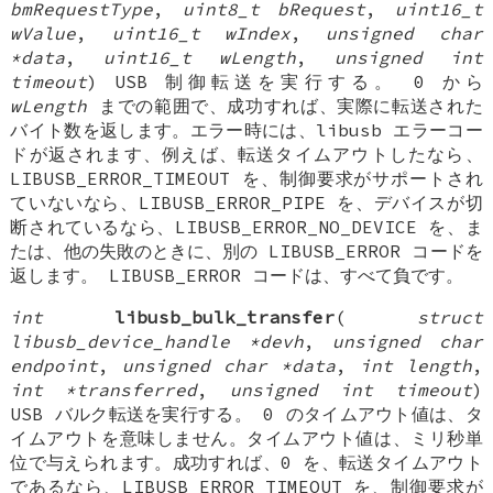
bmRequestType
,
uint8_t bRequest
,
uint16_t
wValue
,
uint16_t wIndex
,
unsigned char
*data
,
uint16_t wLength
,
unsigned int
timeout
) USB 制御転送を実行する。 0 から
wLength
までの範囲で、成功すれば、実際に転送された
バイト数を返します。エラー時には、libusb エラーコー
ドが返されます、例えば、転送タイムアウトしたなら、
LIBUSB_ERROR_TIMEOUT を、制御要求がサポートされ
ていないなら、LIBUSB_ERROR_PIPE を、デバイスが切
断されているなら、LIBUSB_ERROR_NO_DEVICE を、ま
たは、他の失敗のときに、別の LIBUSB_ERROR コードを
返します。 LIBUSB_ERROR コードは、すべて負です。
int
libusb_bulk_transfer
(
struct
libusb_device_handle *devh
,
unsigned char
endpoint
,
unsigned char *data
,
int length
,
int *transferred
,
unsigned int timeout
)
USB バルク転送を実行する。 0 のタイムアウト値は、タ
イムアウトを意味しません。タイムアウト値は、ミリ秒単
位で与えられます。成功すれば、0 を、転送タイムアウト
であるなら、LIBUSB_ERROR_TIMEOUT を、制御要求が