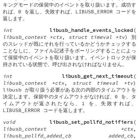
キングモードの保留中のイベントを取り扱います。成功す
れば、0 を返し、失敗すれば、LIBUSB_ERROR コードを
返します。
int
libusb_handle_events_locked
(
libusb_context *ctx
,
struct timeval *tv
) 別
のスレッドが既にそれを行っているかどうかチェックする
ことなしに、ファイル記述子をポーリングすることによっ
て保留中のイベントを取り扱います。イベントロックが保
持されている状態で、呼び出されなければなりません。
int
libusb_get_next_timeout
(
libusb_context *ctx
,
struct timeval *tv
)
libusb が取り扱う必要がある次の内部のタイムアウトを
決定します。保留中のタイムアウトがなければ、0 を、タ
イムアウトが返されたなら、1 を、失敗すれば、
LIBUSB_ERROR コードを返します。
void
libusb_set_pollfd_notifiers
(
libusb_context *ctx
,
libusb_pollfd_added_cb added_cb
,