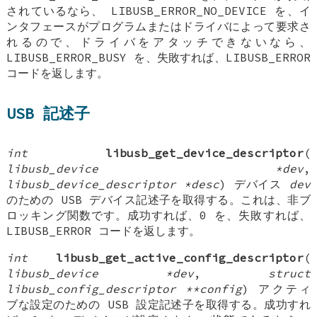
されているなら、 LIBUSB_ERROR_NO_DEVICE を、イ
ンタフェースがプログラムまたはドライバによって要求さ
れるので、ドライバをアタッチできないなら、
LIBUSB_ERROR_BUSY を、失敗すれば、LIBUSB_ERROR
コードを返します。
USB 記述子
int
libusb_get_device_descriptor
(
libusb_device *dev
,
libusb_device_descriptor *desc
) デバイス
dev
のための USB デバイス記述子を取得する。これは、非ブ
ロッキング関数です。成功すれば、0 を、失敗すれば、
LIBUSB_ERROR コードを返します。
int
libusb_get_active_config_descriptor
(
libusb_device *dev
,
struct
libusb_config_descriptor **config
) アクティ
ブな設定のための USB 設定記述子を取得する。成功すれ