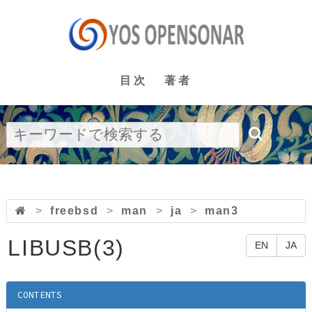
目次
著者
>
freebsd
>
man
>
ja
>
man3
LIBUSB(3)
EN
JA
CONTENTS