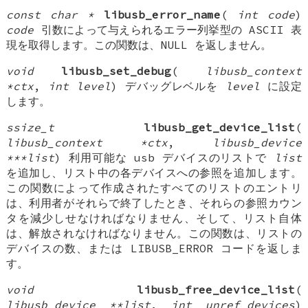
const char *
libusb_error_name
(
int code
)
code
引数によって与えられるエラー列挙型の ASCII 表
現を取得します。この関数は、NULL を返しません。
void
libusb_set_debug
(
libusb_context
*ctx
,
int level
) デバッグレベルを
level
に設定
します。
ssize_t
libusb_get_device_list
(
libusb_context *ctx
,
libusb_device
***list
) 利用可能な usb デバイスのリストで
list
を追加し、リスト中の各デバイスへの参照を追加します。
この関数によって作成されたすべてのリストのエントリ
は、利用者がそれらで終了したとき、それらの参照カウン
タを減少しせなければなりません、そして、リスト自体
は、解放されなければなりません。この関数は、リストの
デバイスの数、または LIBUSB_ERROR コードを返しま
す。
void
libusb_free_device_list
(
libusb_device **list
,
int unref_devices
)