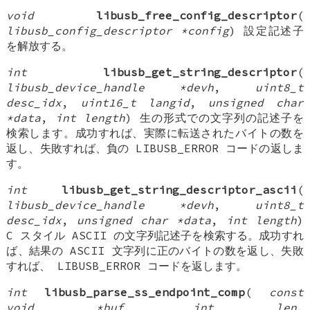
void
libusb_free_config_descriptor
(
libusb_config_descriptor *config
) 設定記述子
を解放する。
int
libusb_get_string_descriptor
(
libusb_device_handle *devh
,
uint8_t
desc_idx
,
uint16_t langid
,
unsigned char
*data
,
int length
) 生の形式での文字列の記述子を
検索します。成功すれば、実際に転送されたバイトの数を
返し、失敗すれば、負の LIBUSB_ERROR コードの返しま
す。
int
libusb_get_string_descriptor_ascii
(
libusb_device_handle *devh
,
uint8_t
desc_idx
,
unsigned char *data
,
int length
)
C スタイル ASCII の文字列記述子を検索する。成功すれ
ば、結果の ASCII 文字列に正のバイトの数を返し、失敗
すれば、 LIBUSB_ERROR コードを返します。
int
libusb_parse_ss_endpoint_comp
(
const
void *buf
,
int len
,