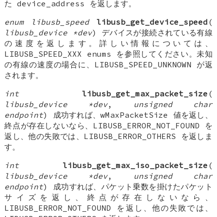
た device_address を返します。
enum libusb_speed
libusb_get_device_speed
(
libusb_device *dev
) デバイスが接続されている有線
の速度を返します。詳しい情報については、
LIBUSB_SPEED_XXX enums を参照してください。未知
の有線の速度の場合に、LIBUSB_SPEED_UNKNOWN が返
されます。
int
libusb_get_max_packet_size
(
libusb_device *dev
,
unsigned char
endpoint
) 成功すれば、wMaxPacketSize 値を返し、
終点が存在しないなら、LIBUSB_ERROR_NOT_FOUND を
返し、他の失敗では、LIBUSB_ERROR_OTHERS を返しま
す。
int
libusb_get_max_iso_packet_size
(
libusb_device *dev
,
unsigned char
endpoint
) 成功すれば、パケット乗数を掛けたパケット
サイズを返し、終点が存在しないなら、
LIBUSB_ERROR_NOT_FOUND を返し、他の失敗では、