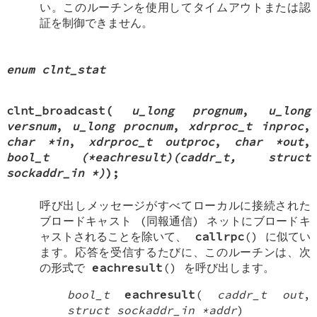
い。このルーチンを使用してタイムアウトまたは認
証を制御できません。
enum clnt_stat
clnt_broadcast
(
u_long prognum
,
u_long
versnum
,
u_long procnum
,
xdrproc_t inproc
,
char *in
,
xdrproc_t outproc
,
char *out
,
bool_t (*eachresult)(caddr_t, struct
sockaddr_in *)
);
呼び出しメッセージがすべてローカルに接続された
ブロードキャスト (同報通信) ネットにブロードキ
ャストされることを除いて、
callrpc
() に似てい
ます。応答を受信するたびに、このルーチンは、次
の形式で
eachresult
() を呼び出します。
bool_t
eachresult
(
caddr_t out
,
struct sockaddr_in *addr
)