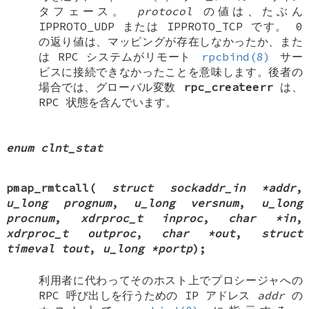
タフェース。
protocol
の値は、たぶん
IPPROTO_UDP
または
IPPROTO_TCP
です。 0
の返り値は、マッピングが存在しなかったか、また
は RPC システムがリモート
rpcbind(8)
サー
ビスに接続できなかったことを意味します。後者の
場合では、グローバル変数
rpc_createerr
は、
RPC 状態を含んでいます。
enum clnt_stat
pmap_rmtcall
(
struct sockaddr_in *addr
,
u_long prognum
,
u_long versnum
,
u_long
procnum
,
xdrproc_t inproc
,
char *in
,
xdrproc_t outproc
,
char *out
,
struct
timeval tout
,
u_long *portp
);
利用者に代わってそのホスト上でプロシージャへの
RPC 呼び出しを行うための IP アドレス
addr
の