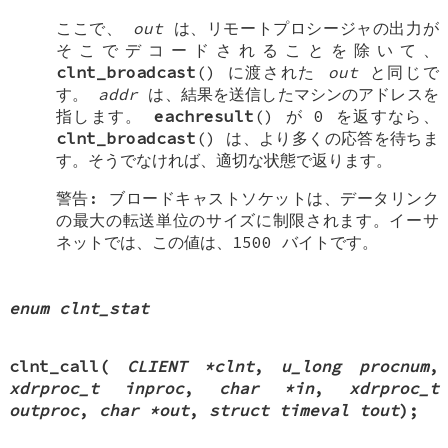
ここで、
out
は、リモートプロシージャの出力が
そこでデコードされることを除いて、
clnt_broadcast
() に渡された
out
と同じで
す。
addr
は、結果を送信したマシンのアドレスを
指します。
eachresult
() が 0 を返すなら、
clnt_broadcast
() は、より多くの応答を待ちま
す。そうでなければ、適切な状態で返ります。
警告: ブロードキャストソケットは、データリンク
の最大の転送単位のサイズに制限されます。イーサ
ネットでは、この値は、1500 バイトです。
enum clnt_stat
clnt_call
(
CLIENT *clnt
,
u_long procnum
,
xdrproc_t inproc
,
char *in
,
xdrproc_t
outproc
,
char *out
,
struct timeval tout
);