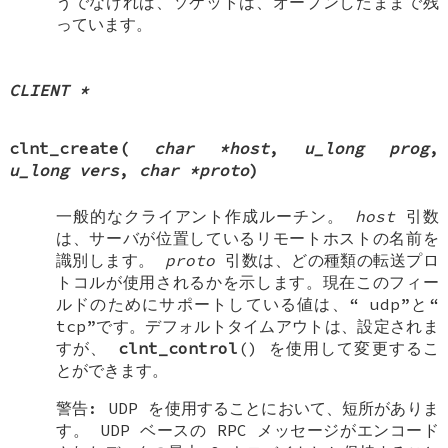
うでなければ、ソケットは、オープンしたままで残
っています。
CLIENT *
clnt_create
(
char *host
,
u_long prog
,
u_long vers
,
char *proto
)
一般的なクライアント作成ルーチン。
host
引数
は、サーバが位置しているリモートホストの名前を
識別します。
proto
引数は、どの種類の転送プロ
トコルが使用されるかを示します。現在このフィー
ルドのためにサポートしている値は、“
udp
”と“
tcp
”です。デフォルトタイムアウトは、設定されま
すが、
clnt_control
() を使用して変更するこ
とができます。
警告: UDP を使用することにおいて、短所がありま
す。 UDP ベースの RPC メッセージがエンコード