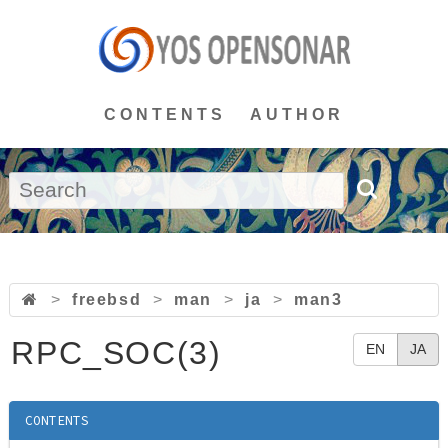
CONTENTS
AUTHOR
>
freebsd
>
man
>
ja
>
man3
RPC_SOC(3)
EN
JA
CONTENTS