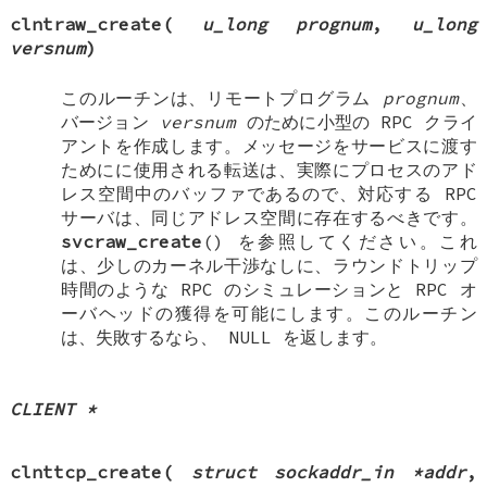
clntraw_create
(
u_long prognum
,
u_long
versnum
)
このルーチンは、リモートプログラム
prognum
、
バージョン
versnum
のために小型の RPC クライ
アントを作成します。メッセージをサービスに渡す
ためにに使用される転送は、実際にプロセスのアド
レス空間中のバッファであるので、対応する RPC
サーバは、同じアドレス空間に存在するべきです。
svcraw_create
() を参照してください。これ
は、少しのカーネル干渉なしに、ラウンドトリップ
時間のような RPC のシミュレーションと RPC オ
ーバヘッドの獲得を可能にします。このルーチン
は、失敗するなら、
NULL
を返します。
CLIENT *
clnttcp_create
(
struct sockaddr_in *addr
,