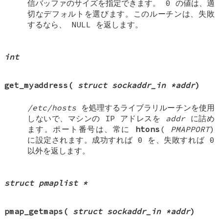
信バッファのサイズを指定できます。 0 の値は、適
切なデフォルトを選びます。このルーチンは、失敗
するなら、
NULL
を返します。
int
get_myaddress
(
struct sockaddr_in *addr
)
/etc/hosts
を処理するライブラリルーチンを使用
しないで、マシンの IP アドレスを
addr
に詰め
ます。ポート番号は、常に
htons
(
PMAPPORT
)
に設定されます。成功すれば 0 を、失敗すれば 0
以外を返します。
struct pmaplist *
pmap_getmaps
(
struct sockaddr_in *addr
)