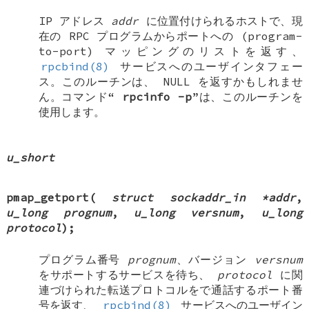
IP アドレス
addr
に位置付けられるホストで、現
在の RPC プログラムからポートへの (program-
to-port) マッピングのリストを返す、
rpcbind(8)
サービスへのユーザインタフェー
ス。このルーチンは、
NULL
を返すかもしれませ
ん。コマンド“
rpcinfo
-p
”は、このルーチンを
使用します。
u_short
pmap_getport
(
struct sockaddr_in *addr
,
u_long prognum
,
u_long versnum
,
u_long
protocol
);
プログラム番号
prognum
、バージョン
versnum
をサポートするサービスを待ち、
protocol
に関
連づけられた転送プロトコルをで通話するポート番
号を返す、
rpcbind(8)
サービスへのユーザイン