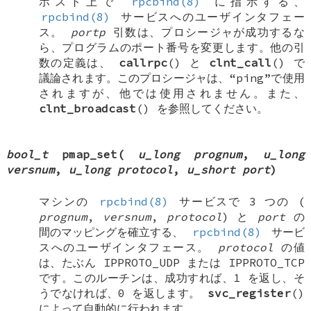
ホスト上で
rpcbind(8)
に指示する、
rpcbind(8)
サービスへのユーザインタフェー
ス。
portp
引数は、プロシージャが成功するな
ら、プログラムのポート番号を変更します。他の引
数の定義は、
callrpc
() と
clnt_call
() で
議論されます。このプロシージャは、“ping”で使用
されますが、他では使用されません。また、
clnt_broadcast
() を参照してください。
bool_t
pmap_set
(
u_long prognum
,
u_long
versnum
,
u_long protocol
,
u_short port
)
マシンの
rpcbind(8)
サービスで 3 つの (
prognum
,
versnum
,
protocol
) と
port
の
間のマッピングを確立する、
rpcbind(8)
サービ
スへのユーザインタフェース。
protocol
の値
は、たぶん
IPPROTO_UDP
または
IPPROTO_TCP
です。このルーチンは、成功すれば、1 を返し、そ
うでなければ、0 を返します。
svc_register
()
によって自動的に行われます。