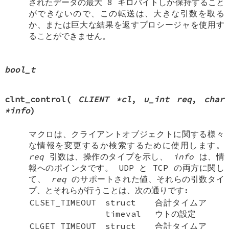
されたデータの最大 8 キロバイトしか保持すること
ができないので、この転送は、大きな引数を取る
か、または巨大な結果を返すプロシージャを使用す
ることができません。
bool_t
clnt_control
(
CLIENT *cl
,
u_int req
,
char
*info
)
マクロは、クライアントオブジェクトに関する様々
な情報を変更するか検索するために使用します。
req
引数は、操作のタイプを示し、
info
は、情
報へのポインタです。 UDP と TCP の両方に関し
て、
req
のサポートされた値、それらの引数タイ
プ、とそれらが行うことは、次の通りです:
CLSET_TIMEOUT
struct
合計タイムア
timeval
ウトの設定
CLGET_TIMEOUT
struct
合計タイムア