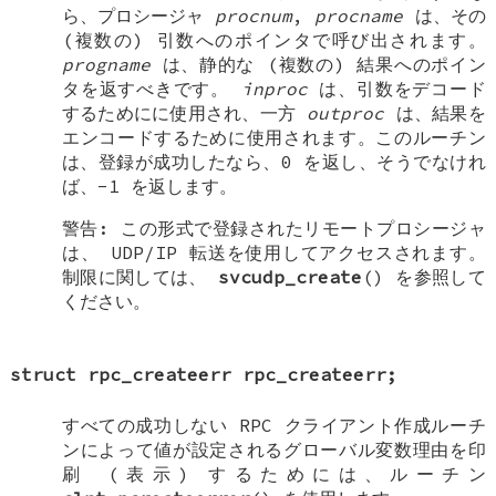
ら、プロシージャ
procnum
,
procname
は、その
(複数の) 引数へのポインタで呼び出されます。
progname
は、静的な (複数の) 結果へのポイン
タを返すべきです。
inproc
は、引数をデコード
するためにに使用され、一方
outproc
は、結果を
エンコードするために使用されます。このルーチン
は、登録が成功したなら、0 を返し、そうでなけれ
ば、-1 を返します。
警告: この形式で登録されたリモートプロシージャ
は、 UDP/IP 転送を使用してアクセスされます。
制限に関しては、
svcudp_create
() を参照して
ください。
struct rpc_createerr rpc_createerr
;
すべての成功しない RPC クライアント作成ルーチ
ンによって値が設定されるグローバル変数理由を印
刷 (表示) するためには、ルーチン