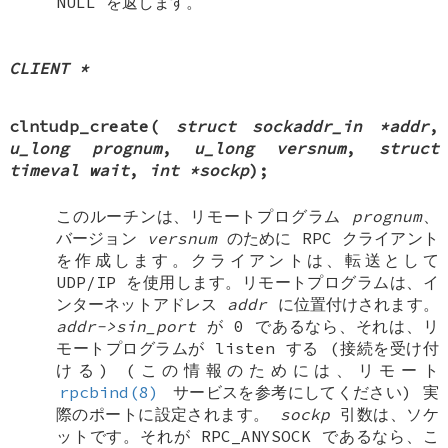
NULL
を返します。
CLIENT *
clntudp_create
(
struct sockaddr_in *addr
,
u_long prognum
,
u_long versnum
,
struct
timeval wait
,
int *sockp
);
このルーチンは、リモートプログラム
prognum
、
バージョン
versnum
のために RPC クライアント
を作成します。クライアントは、転送として
UDP/IP を使用します。リモートプログラムは、イ
ンターネットアドレス
addr
に位置付けされます。
addr->sin_port
が 0 であるなら、それは、リ
モートプログラムが listen する (接続を受け付
ける) (この情報のためには、リモート
rpcbind(8)
サービスを参考にしてください) 実
際のポートに設定されます。
sockp
引数は、ソケ
ットです。それが
RPC_ANYSOCK
であるなら、こ