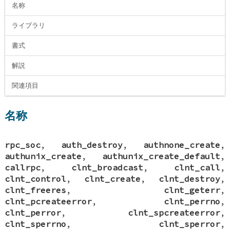
名称
ライブラリ
書式
解説
関連項目
名称
rpc_soc
,
auth_destroy
,
authnone_create
,
authunix_create
,
authunix_create_default
,
callrpc
,
clnt_broadcast
,
clnt_call
,
clnt_control
,
clnt_create
,
clnt_destroy
,
clnt_freeres
,
clnt_geterr
,
clnt_pcreateerror
,
clnt_perrno
,
clnt_perror
,
clnt_spcreateerror
,
clnt_sperrno
,
clnt_sperror
,