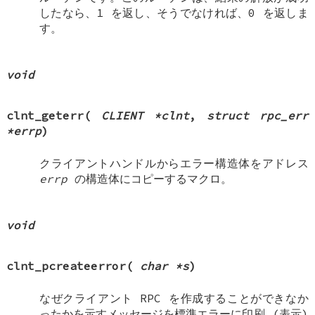
したなら、1 を返し、そうでなければ、0 を返しま
す。
void
clnt_geterr
(
CLIENT *clnt
,
struct rpc_err
*errp
)
クライアントハンドルからエラー構造体をアドレス
errp
の構造体にコピーするマクロ。
void
clnt_pcreateerror
(
char *s
)
なぜクライアント RPC を作成することができなか
ったかを示すメッセージを標準エラーに印刷 (表示)