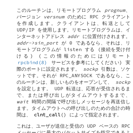
このルーチンは、リモートプログラム
prognum
、
バージョン
versnum
のために RPC クライアント
を作成します。クライアントは、転送として
UDP/IP を使用します。リモートプログラムは、イ
ンターネットアドレス
addr
に位置付けされます。
addr->sin_port
が 0 であるなら、それは、リ
モートプログラムが listen する (接続を受け付
ける) (この情報のためにはリモート
rpcbind(8)
サービスを参考にしてください) 実
際のポートに設定されます。
sockp
引数は、ソケ
ットです。それが
RPC_ANYSOCK
であるなら、こ
のルーチンは、新しいものをオープンして、
sockp
を設定します。 UDP 転送は、応答が受信されるま
で、または呼び出しがタイムアウトするまで、
wait
時間の間隔で呼び出しメッセージを再送信し
ます。タイムアウトへの呼び出しのための合計の時
間は、
clnt_call
() によって指定されます。
これは、ユーザが送信と受信の UDP ベースの RPC
メッセージに最大のパケットサイズを指定できるよ