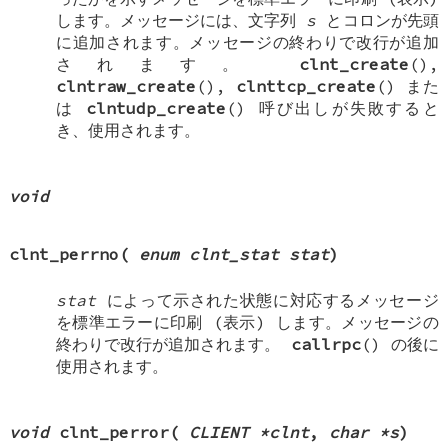
します。メッセージには、文字列
s
とコロンが先頭
に追加されます。メッセージの終わりで改行が追加
されます。
clnt_create
(),
clntraw_create
(),
clnttcp_create
() また
は
clntudp_create
() 呼び出しが失敗すると
き、使用されます。
void
clnt_perrno
(
enum clnt_stat stat
)
stat
によって示された状態に対応するメッセージ
を標準エラーに印刷 (表示) します。メッセージの
終わりで改行が追加されます。
callrpc
() の後に
使用されます。
void
clnt_perror
(
CLIENT *clnt
,
char *s
)