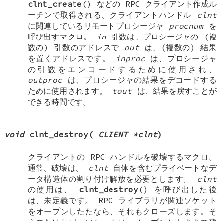
clnt_create
() などの RPC クライアント作成ル
ーチンで取得される、クライアントハンドル
clnt
に関連しているリモートプロシージャ
procnum
を
呼び出すマクロ。
in
引数は、プロシージャの (複
数の) 引数のアドレスで
out
は、(複数の) 結果
を置くアドレスです。
inproc
は、プロシージャ
の引数をエンコードするために使用され、
outproc
は、プロシージャの結果をデコードする
ために使用されます。
tout
は、結果を戻すことが
できる時間です。
void
clnt_destroy
(
CLIENT *clnt
)
クライアントの RPC ハンドルを破壊するマクロ。
通常、破壊は、
clnt
自体を含むプライベートなデ
ータ構造体の割り付け解放を必要とします。
clnt
の使用は、
clnt_destroy
() を呼び出した後
は、未定義です。 RPC ライブラリが関連ソケット
をオープンしたたなら、それもクローズします。そ