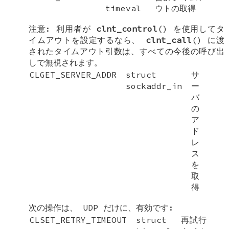
timeval
ウトの取得
注意: 利用者が
clnt_control
() を使用してタ
イムアウトを設定するなら、
clnt_call
() に渡
されたタイムアウト引数は、すべての今後の呼び出
しで無視されます。
CLGET_SERVER_ADDR
struct
サ
sockaddr_in
ー
バ
の
ア
ド
レ
ス
を
取
得
次の操作は、 UDP だけに、有効です:
CLSET_RETRY_TIMEOUT
struct
再試行