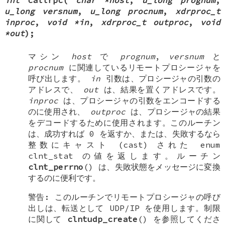
int
callrpc
(
char *host
,
u_long prognum
,
u_long versnum
,
u_long procnum
,
xdrproc_t
inproc
,
void *in
,
xdrproc_t outproc
,
void
*out
);
マシン
host
で
prognum
,
versnum
と
procnum
に関連しているリモートプロシージャを
呼び出します。
in
引数は、プロシージャの引数の
アドレスで、
out
は、結果を置くアドレスです。
inproc
は、プロシージャの引数をエンコードする
のに使用され、
outproc
は、プロシージャの結果
をデコードするために使用されます。このルーチン
は、成功すれば 0 を返すか、または、失敗するなら
整数にキャスト (cast) された
enum
clnt_stat
の値を返します。ルーチン
clnt_perrno
() は、失敗状態をメッセージに変換
するのに便利です。
警告: このルーチンでリモートプロシージャの呼び
出しは、転送として UDP/IP を使用します。制限
に関して
clntudp_create
() を参照してくださ