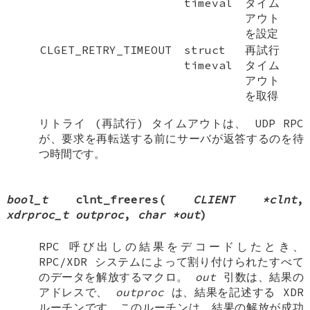
timeval
タイム
アウト
を設定
CLGET_RETRY_TIMEOUT
struct
再試行
timeval
タイム
アウト
を取得
リトライ (再試行) タイムアウトは、 UDP RPC
が、要求を再転送する前にサーバが返答するのを待
つ時間です。
bool_t
clnt_freeres
(
CLIENT *clnt
,
xdrproc_t outproc
,
char *out
)
RPC 呼び出しの結果をデコードしたとき、
RPC/XDR システムによって割り付けられたすべて
のデータを解放するマクロ。
out
引数は、結果の
アドレスで、
outproc
は、結果を記述する XDR
ルーチンです。このルーチンは、結果の解放が成功