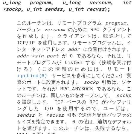
u_long prognum
,
u_long versnum
,
int
*sockp
,
u_int sendsz
,
u_int recvsz
);
このルーチンは、リモートプログラム
prognum
、
バージョン
versnum
のために RPC クライアント
を作成します。クライアントは、転送として
TCP/IP を使用します。リモートプログラムは、イ
ンターネットアドレス
addr
に位置付けされます。
addr->sin_port
が 0 であるなら、それは、リ
モートプログラムが listen する (接続を受け付
ける) (この情報のためには、リモート
rpcbind(8)
サービスを参考にしてください) 実
際のポートに設定されます。
sockp
引数は、ソケ
ットです。それが
RPC_ANYSOCK
であるなら、こ
のルーチンは、新しいものをオープンして、
sockp
を設定します。 TCP ベースの RPC がバッファリ
ングした I/O を使用するので、ユーザは、
sendsz
と
recvsz
引数で送信と受信バッファの
サイズを指定できます。 0 の値は、適切なデフォル
トを選びます。このルーチンは、失敗するなら、