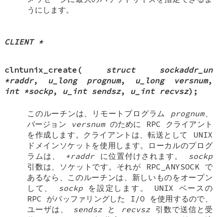
うにします。
CLIENT *
clntunix_create
(
struct sockaddr_un
*raddr
,
u_long prognum
,
u_long versnum
,
int *sockp
,
u_int sendsz
,
u_int recvsz
);
このルーチンは、リモートプログラム
prognum
、
バージョン
versnum
のために RPC クライアント
を作成します。クライアントは、転送として
UNIX
ドメインソケットを使用します。ローカルのプログ
ラムは、
*raddr
に位置付けされます。
sockp
引数は、ソケットです。それが
RPC_ANYSOCK
で
あるなら、このルーチンは、新しいものをオープン
して、
sockp
を設定します。
UNIX
ベースの
RPC がバッファリングした I/O を使用するので、
ユーザは、
sendsz
と
recvsz
引数で送信と受