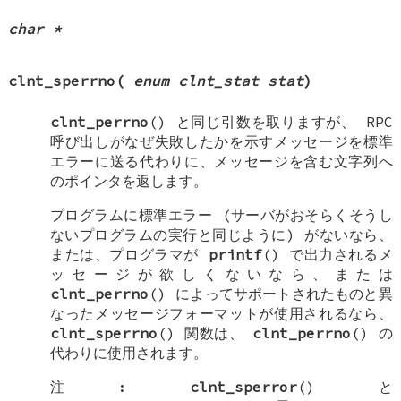
char *
clnt_sperrno
(
enum clnt_stat stat
)
clnt_perrno
() と同じ引数を取りますが、 RPC
呼び出しがなぜ失敗したかを示すメッセージを標準
エラーに送る代わりに、メッセージを含む文字列へ
のポインタを返します。
プログラムに標準エラー (サーバがおそらくそうし
ないプログラムの実行と同じように) がないなら、
または、プログラマが
printf
() で出力されるメ
ッセージが欲しくないなら、または
clnt_perrno
() によってサポートされたものと異
なったメッセージフォーマットが使用されるなら、
clnt_sperrno
() 関数は、
clnt_perrno
() の
代わりに使用されます。
注:
clnt_sperror
() と