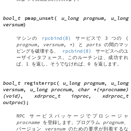
bool_t
pmap_unset
(
u_long prognum
,
u_long
versnum
)
マシンの
rpcbind(8)
サービスで 3 つの (
prognum
,
versnum
,
*
) と
ports
の間のマッ
ピングを破壊する、
rpcbind(8)
サービスへのユ
ーザインタフェース。このルーチンは、成功すれ
ば、1 を返し、そうでなければ、0 を返します。
bool_t
registerrpc
(
u_long prognum
,
u_long
versnum
,
u_long procnum
,
char *(*procname)
(void)
,
xdrproc_t inproc
,
xdrproc_t
outproc
);
RPC サービスパッケージでプロシージャ
procname
を登録します。プログラム
prognum
、
バージョン
versnum
のための要求が到着するな