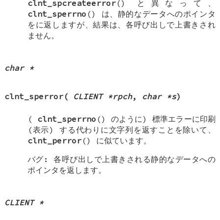
clnt_spcreateerror
() と異なって、
clnt_sperrno
() は、静的なデータへのポインタ
をに返しますが、結果は、各呼び出しで上書きされ
ません。
char *
clnt_sperror
(
CLIENT *rpch
,
char *s
)
(
clnt_sperrno
() のように) 標準エラーに印刷
(表示) する代わりに文字列を返すことを除いて、
clnt_perror
() に似ています。
バグ: 各呼び出しで上書きされる静的なデータへの
ポインタを返します。
CLIENT *