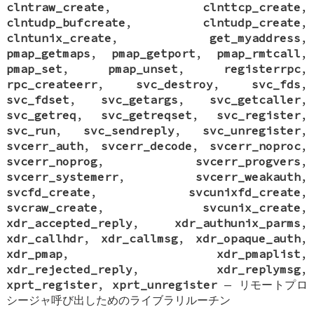
clntraw_create
,
clnttcp_create
,
clntudp_bufcreate
,
clntudp_create
,
clntunix_create
,
get_myaddress
,
pmap_getmaps
,
pmap_getport
,
pmap_rmtcall
,
pmap_set
,
pmap_unset
,
registerrpc
,
rpc_createerr
,
svc_destroy
,
svc_fds
,
svc_fdset
,
svc_getargs
,
svc_getcaller
,
svc_getreq
,
svc_getreqset
,
svc_register
,
svc_run
,
svc_sendreply
,
svc_unregister
,
svcerr_auth
,
svcerr_decode
,
svcerr_noproc
,
svcerr_noprog
,
svcerr_progvers
,
svcerr_systemerr
,
svcerr_weakauth
,
svcfd_create
,
svcunixfd_create
,
svcraw_create
,
svcunix_create
,
xdr_accepted_reply
,
xdr_authunix_parms
,
xdr_callhdr
,
xdr_callmsg
,
xdr_opaque_auth
,
xdr_pmap
,
xdr_pmaplist
,
xdr_rejected_reply
,
xdr_replymsg
,
xprt_register
,
xprt_unregister
—
リモートプロ
シージャ呼び出しためのライブラリルーチン