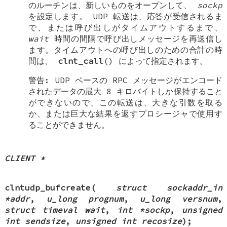
のルーチンは、新しいものをオープンして、
sockp
を設定します。 UDP 転送は、応答が受信されるま
で、または呼び出しがタイムアウトするまで、
wait
時間の間隔で呼び出しメッセージを再送信し
ます。タイムアウトへの呼び出しのための合計の時
間は、
clnt_call
() によって指定されます。
警告: UDP ベースの RPC メッセージがエンコード
されたデータの最大 8 キロバイトしか保持すること
ができないので、この転送は、大きな引数を取る
か、または巨大な結果を返すプロシージャで使用す
ることができません。
CLIENT *
clntudp_bufcreate
(
struct sockaddr_in
*addr
,
u_long prognum
,
u_long versnum
,
struct timeval wait
,
int *sockp
,
unsigned
int sendsize
,
unsigned int recosize
);