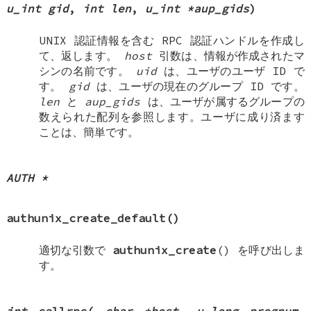
u_int gid
,
int len
,
u_int *aup_gids
)
UNIX
認証情報を含む RPC 認証ハンドルを作成し
て、返します。
host
引数は、情報が作成されたマ
シンの名前です。
uid
は、ユーザのユーザ ID で
す。
gid
は、ユーザの現在のグループ ID です。
len
と
aup_gids
は、ユーザが属するグループの
数えられた配列を参照します。ユーザに成り済ます
ことは、簡単です。
AUTH *
authunix_create_default
()
適切な引数で
authunix_create
() を呼び出しま
す。