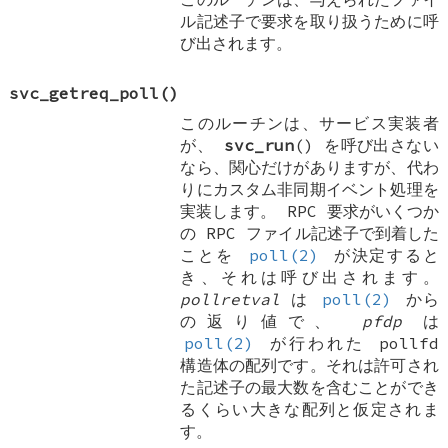
ル記述子で要求を取り扱うために呼
び出されます。
svc_getreq_poll
()
このルーチンは、サービス実装者
が、
svc_run
() を呼び出さない
なら、関心だけがありますが、代わ
りにカスタム非同期イベント処理を
実装します。 RPC 要求がいくつか
の RPC ファイル記述子で到着した
ことを
poll(2)
が決定すると
き、それは呼び出されます。
pollretval
は
poll(2)
から
の返り値で、
pfdp
は
poll(2)
が行われた
pollfd
構造体の配列です。それは許可され
た記述子の最大数を含むことができ
るくらい大きな配列と仮定されま
す。