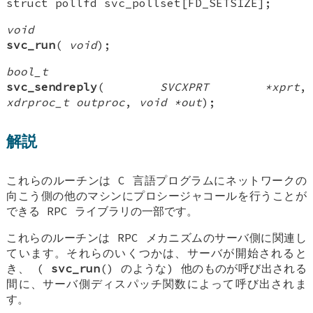
struct pollfd svc_pollset[FD_SETSIZE];
void
svc_run
(
void
);
bool_t
svc_sendreply
(
SVCXPRT *xprt
,
xdrproc_t outproc
,
void *out
);
解説
これらのルーチンは C 言語プログラムにネットワークの
向こう側の他のマシンにプロシージャコールを行うことが
できる RPC ライブラリの一部です。
これらのルーチンは RPC メカニズムのサーバ側に関連し
ています。それらのいくつかは、サーバが開始されると
き、 (
svc_run
() のような) 他のものが呼び出される
間に、サーバ側ディスパッチ関数によって呼び出されま
す。