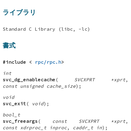
ライブラリ
Standard C Library (libc, -lc)
書式
#include <
rpc/rpc.h
>
int
svc_dg_enablecache
(
SVCXPRT *xprt
,
const unsigned cache_size
);
void
svc_exit
(
void
);
bool_t
svc_freeargs
(
const SVCXPRT *xprt
,
const xdrproc_t inproc
,
caddr_t in
);