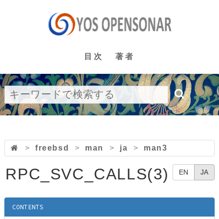
目次
著者
>
freebsd
>
man
>
ja
>
man3
RPC_SVC_CALLS(3)
EN
JA
CONTENTS