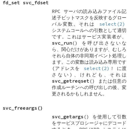
fd_set
svc_fdset
RPC サーバの読み込みファイル記
述子ビットマスクを反映するグロー
バル変数。それは
select(2)
システムコールへの引数として適切
です。これはサービス実装者が、
svc_run
() を呼び出さないな
ら、関心だけがありますが、むしろ
それら自体の非同期イベント処理し
ます。この変数は読み込み専用です
(アドレスを
select(2)
! に渡
さない)、けれども、それは
svc_getreqset
() または任意の
作成ルーチンへの呼び出しの後、変
更されるかもしれません。
svc_freeargs
()
svc_getargs
() を使用して引数
をサービスプロシージャにデコード