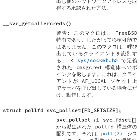
出し側のネットワークアドレスを取
得する承認された方法。
__svc_getcallercreds
()
警告
: このマクロは、
FreeBSD
特有であり、したがって移植可能で
はありません。このマクロは、呼び
出しているクライアントを識別す
る、
<
sys/socket.h
>
で定義
された
cmsgcred
構造体へのポ
インタを返します。これは、クライ
アントが
AF_LOCAL
ソケット上
でサーバを呼び出している場合にだ
け、動作します。
struct pollfd
svc_pollset[FD_SETSIZE]
;
svc_pollset
は
svc_fdset[]
から派生された
pollfd
構造体の
配列です。それは
poll(2)
シス