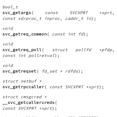
bool_t
svc_getargs
(
const SVCXPRT *xprt
,
const xdrproc_t inproc
,
caddr_t in
);
void
svc_getreq_common
(
const int fd
);
void
svc_getreq_poll
(
struct pollfd *pfdp
,
const int pollretval
);
void
svc_getreqset
(
fd_set * rdfds
);
struct netbuf *
svc_getrpccaller
(
const SVCXPRT *xprt
);
struct cmsgcred *
__svc_getcallercreds
(
const SVCXPRT *xprt
);