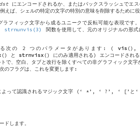
dst
にエンコードされるか、またはバックスラッシュでエス
例えば、シェルの特定の文字の特別の意味を削除するために役
グラフィック文字から成るユニークで反転可能な表現です
は
strnunvis(3)
関数を使用して、元のオリジナルの形式
る次の 2 つのパラメータがあります: (
vis
()
x
() と
strnvisx
() にのみ適用される) エンコードされ
トで、空白、タブと改行を除くすべての非グラフィック文字が
次のフラグは、これを変更します:
よって認識されるマジック文字 (‘
*
’, ‘
?
’, ‘
[
’と
ードします。