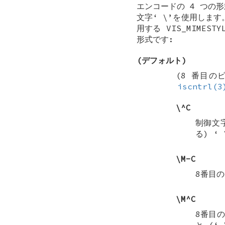
エンコードの 4 つの
文字‘
\
’を使用します
用する
VIS_MIMESTY
形式です:
(デフォルト)
(8 番目の
iscntrl(3
\^C
制御文
る) ‘
\M-C
8番目
\M^C
8番目