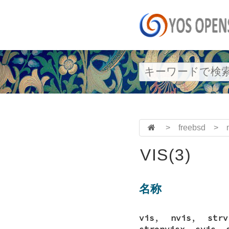
>
freebsd
>
VIS(3)
名称
vis
,
nvis
,
strv
strenvisx
,
svis
,