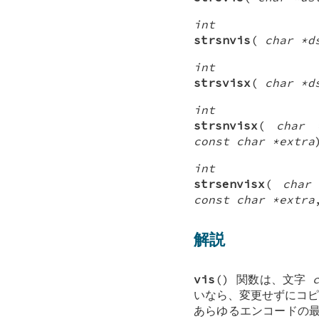
int
strsnvis
(
char *d
int
strsvisx
(
char *d
int
strsnvisx
(
char 
const char *extra
int
strsenvisx
(
char
const char *extra
解説
vis
() 関数は、文字
いなら、変更せずにコピ
あらゆるエンコードの最