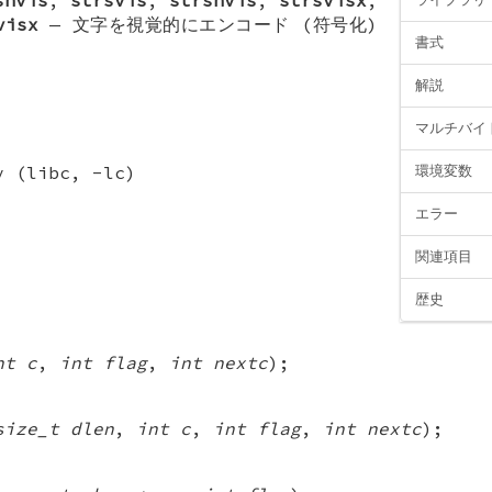
visx
—
文字を視覚的にエンコード (符号化)
書式
解説
マルチバイ
y (libc, -lc)
環境変数
エラー
関連項目
歴史
nt c
,
int flag
,
int nextc
);
size_t dlen
,
int c
,
int flag
,
int nextc
);