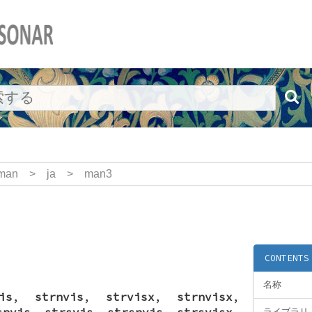
man
>
ja
>
man3
CONTENTS
名称
is
,
strnvis
,
strvisx
,
strnvisx
,
snvis
,
strsvis
,
strsnvis
,
strsvisx
,
ライブラリ