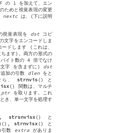
字
の 1 を加えて、エン
ドのためと視覚表現の変更
字
nextc
は、(下に説明
の視覚表現を
dst
コピ
の文字をエンコードしま
ードします (これは、
ちます)。両方の形式の
バイト数の 4 倍でなけ
ル文字
を含まずに)
dst
す追加の引数
dlen
をと
なら、
strnvis
() と
visx
() 関数は、マルチ
_ptr
を取ります。これ
とき、単一文字を処理す
),
strsnvisx
() と
x
(),
strnvisx
() と
の引数
extra
がありま