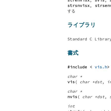
strsnvisx
,
strsen
する
ライブラリ
Standard C Librar
書式
#include <
vis.h
>
char *
vis
(
char *dst
,
i
char *
nvis
(
char *dst
,
int