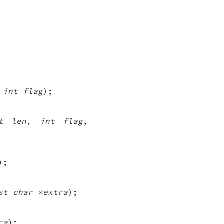
,
int flag
);
_t len
,
int flag
,
);
st char *extra
);
ra
);