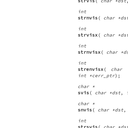
strvis
(
char *dst
int
strnvis
(
char *ds
int
strvisx
(
char *ds
int
strnvisx
(
char *d
int
strenvisx
(
char 
int *cerr_ptr
);
char *
svis
(
char *dst
,
char *
snvis
(
char *dst
int
strsvis
(
char *ds