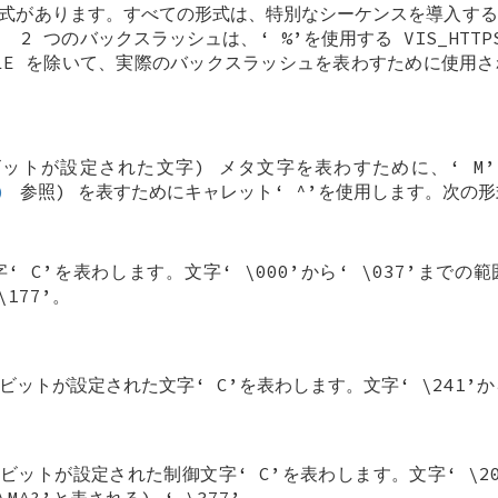
形式があります。すべての形式は、特別なシーケンスを導入す
。 2 つのバックスラッシュは、‘
%
’を使用する
VIS_HTTP
LE
を除いて、実際のバックスラッシュを表わすために使用さ
ビットが設定された文字) メタ文字を表わすために、‘
M
)
参照) を表すためにキャレット‘
^
’を使用します。次の形
字‘
C
’を表わします。文字‘
\000
’から‘
\037
’までの範
\177
’。
のビットが設定された文字‘
C
’を表わします。文字‘
\241
’
のビットが設定された制御文字‘
C
’を表わします。文字‘
\2