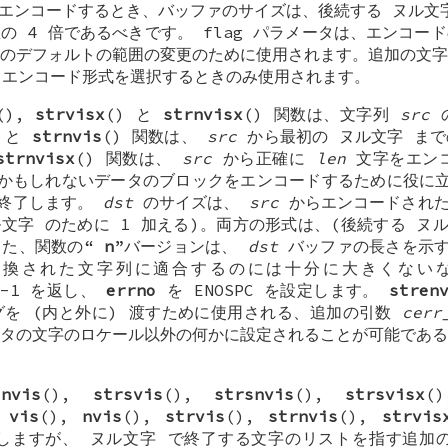
をエンコードするとき、バッファのサイズは、後続する
ヌル文
の 4 倍であるべきです。 flag パラメータは、エンコー
字のデフォルトの範囲の変更のために使用されます。追加の文
エンコード形式を選択するときのみ使用されます。
(),
strvisx
() と
strnvisx
() 関数は、文字列
src
) と
strnvis
() 関数は、
src
から最初の
ヌル文字
まで
strnvisx
() 関数は、
src
から正確に
len
文字をエンコ
かもしれないデータのブロックをエンコードするために役に立
終了します。
dst
のサイズは、
src
からエンコードされた
ル文字
のために 1 加える)。両方の形式は、(後続する
ヌ
また、関数の“
n
”バージョンは、
dst
バッファの長さを示
換された文字列に適合するのには十分に大きくない
、-1 を返し、
errno
を
ENOSPC
を設定します。
stren
グを (内と外に) 渡すために使用される、追加の引数
cerr
タの文字のロケール以外の何かに設定されることが可能である
snvis
(),
strsvis
(),
strsnvis
(),
strsvisx
(
、
vis
(),
nvis
(),
strvis
(),
strnvis
(),
strvis
応しますが、
ヌル文字
で終了する文字のリストを指す追加