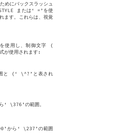
るためにバックスラッシュ
STYLE
または‘
=
’を使
れます。これらは、視覚
’を使用し、制御文字 (
式が使用されます:
囲と (‘
\^?
’と表され
から‘
\376
’の範囲。
00
’から‘
\237
’の範囲