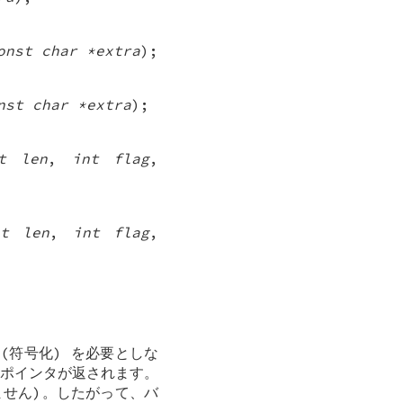
onst char *extra
);
nst char *extra
);
_t len
,
int flag
,
_t len
,
int flag
,
(符号化) を必要としな
ポインタが返されます。
せん)。したがって、バ