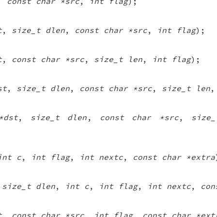
,
const char *src
,
int flag
);
t
,
size_t dlen
,
const char *src
,
int flag
);
t
,
const char *src
,
size_t len
,
int flag
);
st
,
size_t dlen
,
const char *src
,
size_t len
*dst
,
size_t dlen
,
const char *src
,
size
int c
,
int flag
,
int nextc
,
const char *extra
,
size_t dlen
,
int c
,
int flag
,
int nextc
,
con
t
,
const char *src
,
int flag
,
const char *ext