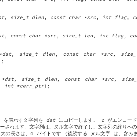
st
,
size_t dlen
,
const char *src
,
int flag
,
c
st
,
const char *src
,
size_t len
,
int flag
,
co
*dst
,
size_t dlen
,
const char *src
,
size
);
 *dst
,
size_t dlen
,
const char *src
,
size
,
int *cerr_ptr
);
c
を表わす文字列を
dst
にコピーします。
c
がエンコード
ーされます。文字列は、ヌル文字で終了し、文字列の終りへの
大の長さは、4 バイトです (後続する
ヌル文字
は、含みま