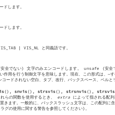
ードします。
ードします。
VIS_TAB
|
VIS_NL
と同義語です。
” (安全でない) 文字のみエンコードします。 unsafe (安
い作用を行う制御文字を意味します。現在、この形式は、—す
ンコードされない空白、タブ、改行、バックスペース、ベルと
is
(),
snvis
(),
strsvis
(),
strsnvis
(),
strsvis
これらの関数を使用するとき、
extra
によって指される配列
置きます。一般的に、バックスラッシュ文字は、この配列に含
ラグの使用に関する警告を参照してください)。