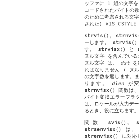
ッファに 1 組の文字
コードされたバイトの数
のために考慮される文
された)
VIS_CSTYLE
strvis
(),
strnvis
ーします。
strvis
(
す。
strvisx
() と
ヌル文字
を含んでいる
ヌル文字
は、
dst
を
ればなりません (
ヌ
の文字数を返します。
ります。
dlen
が変
strnvisx
() 関数は
バイト変換エラーフラ
は、ロケールが入力デー
るとき、役に立ちます。
関数
svis
(),
strsenvisx
() は
strenvisx
() に対