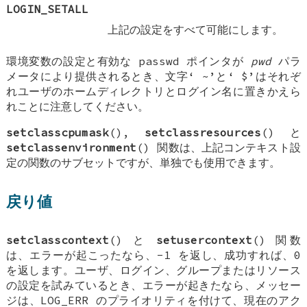
LOGIN_SETALL
上記の設定をすべて可能にします。
環境変数の設定と有効な passwd ポインタが
pwd
パラ
メータにより提供されるとき、文字‘
~
’と‘
$
’はそれぞ
れユーザのホームディレクトリとログイン名に置きかえら
れことに注意してください。
setclasscpumask
(),
setclassresources
() と
setclassenvironment
() 関数は、上記コンテキスト設
定の関数のサブセットですが、単独でも使用できます。
戻り値
setclasscontext
() と
setusercontext
() 関数
は、エラーが起こったなら、-1 を返し、成功すれば、0
を返します。ユーザ、ログイン、グループまたはリソース
の設定を試みているとき、エラーが起きたなら、メッセー
ジは、LOG_ERR のプライオリティを付けて、現在のアク