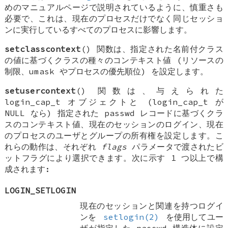
めのマニュアルページで説明されているように、慎重さも
必要で、これは、現在のプロセスだけでなく同じセッショ
ンに実行しているすべてのプロセスに影響します。
setclasscontext
() 関数は、指定された名前付クラス
の値に基づくクラスの種々のコンテキスト値 (リソースの
制限、umask やプロセスの優先順位) を設定します。
setusercontext
() 関数は、与えられた
login_cap_t オブジェクトと (login_cap_t が
NULL なら) 指定された passwd レコードに基づくクラ
スのコンテキスト値、現在のセッションのログイン、現在
のプロセスのユーザとグループの所有権を設定します。こ
れらの動作は、それぞれ
flags
パラメータで渡されたビ
ットフラグにより選択できます。次に示す 1 つ以上で構
成されます:
LOGIN_SETLOGIN
現在のセッションと関連を持つログイ
ンを
setlogin(2)
を使用してユー