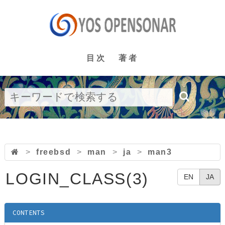
目次
著者
>
freebsd
>
man
>
ja
>
man3
LOGIN_CLASS(3)
EN
JA
CONTENTS