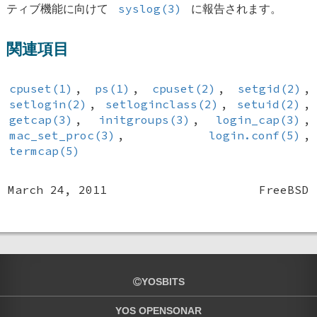
ティブ機能に向けて
syslog(3)
に報告されます。
関連項目
cpuset(1)
,
ps(1)
,
cpuset(2)
,
setgid(2)
,
setlogin(2)
,
setloginclass(2)
,
setuid(2)
,
getcap(3)
,
initgroups(3)
,
login_cap(3)
,
mac_set_proc(3)
,
login.conf(5)
,
termcap(5)
March 24, 2011
FreeBSD
YOSBITS
YOS OPENSONAR