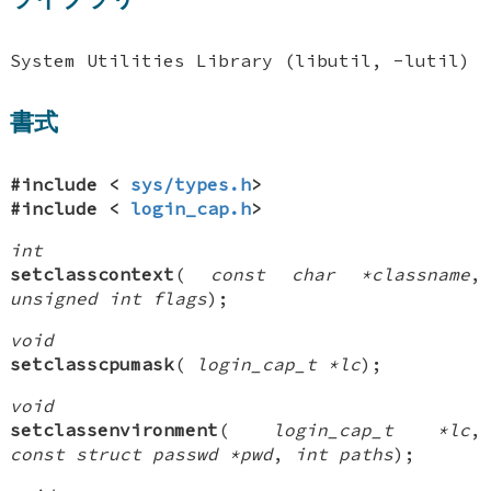
System Utilities Library (libutil, -lutil)
書式
#include <
sys/types.h
>
#include <
login_cap.h
>
int
setclasscontext
(
const char *classname
,
unsigned int flags
);
void
setclasscpumask
(
login_cap_t *lc
);
void
setclassenvironment
(
login_cap_t *lc
,
const struct passwd *pwd
,
int paths
);