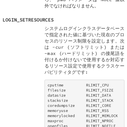
外でなければなりません。
LOGIN_SETRESOURCES
システムログインクラスデータベース
で指定された値に基づいた現在のプロ
セスのリソース制限を設定します。次
は -cur (ソフトリミット) または
-max (ハードリミット) の接尾語を
付けるか付けないで使用するか対応す
るリソース設定で使用するクラスケー
パビリティタグです:
cputime          RLIMIT_CPU 

filesize         RLIMIT_FSIZE 

datasize         RLIMIT_DATA 

stacksize        RLIMIT_STACK 

coredumpsize     RLIMIT_CORE 

memoryuse        RLIMIT_RSS 

memorylocked     RLIMIT_MEMLOCK 

maxproc          RLIMIT_NPROC 

openfiles        RLIMIT_NOFILE 
