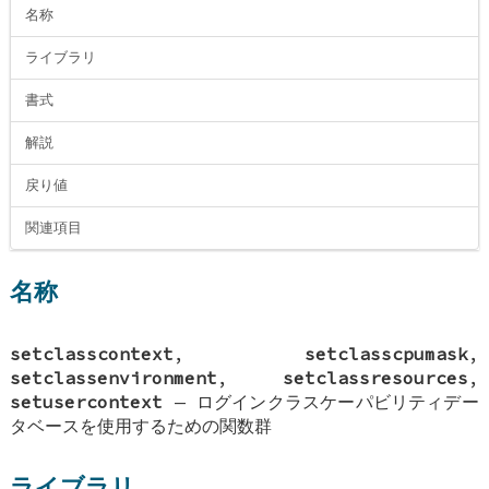
名称
ライブラリ
書式
解説
戻り値
関連項目
名称
setclasscontext
,
setclasscpumask
,
setclassenvironment
,
setclassresources
,
setusercontext
—
ログインクラスケーパビリティデー
タベースを使用するための関数群
ライブラリ