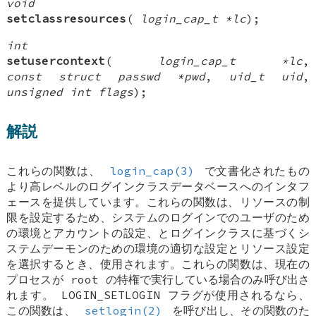
void
setclassresources
(
login_cap_t *lc
);
int
setusercontext
(
login_cap_t *lc
,
const struct passwd *pwd
,
uid_t uid
,
unsigned int flags
);
解説
これらの関数は、
login_cap(3)
で文書化されたもの
より高レベルのログインクラスデータベースへのインタフ
ェースを提供しています。これらの関数は、リソースの制
限を設定するため、システムのログインでのユーザのため
の環境とアカウントの設定、とログインクラスに基づくシ
ステムデーモンのための環境の適切な設定とリソース設定
を選択するとき、使用されます。これらの関数は、現在の
プロセスが root の特権で実行している場合のみ呼び出さ
れます。 LOGIN_SETLOGIN フラグが使用されるなら、
この関数は、
setlogin(2)
を呼び出し、その関数のた