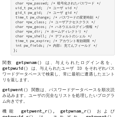
 char *pw_passwd; /* 暗号化されたパスワード */ 

 uid_t pw_uid;  /* ユーザ uid */ 

 gid_t pw_gid;  /* ユーザ gid */ 

 time_t pw_change; /* パスワードの変更時刻 */ 

 char *pw_class; /* ユーザアクセスクラス */ 

 char *pw_gecos; /* ハネウエルログイン情報 */ 

 char *pw_dir; /* ホームディレクトリ */ 

 char *pw_shell; /* デフォルトのシェル */ 

 time_t pw_expire; /* アカウント有効期限 */ 

 int pw_fields; /* 内部: 充てんフィールド */ 

};
関数
getpwnam
() は、与えられたログイン名を、
getpwuid
() は、与えられたユーザ ID をそれぞれパス
ワードデータベースで検索し、常に最初に遭遇したエント
リを返します。
getpwent
() 関数は、パスワードデータベースを順次読
み込みます。ユーザの完全なリストを処理したいプログラ
ム向きです。
機能
getpwent_r
(),
getpwnam_r
() および
getpwuid_r
() は、それぞれ
getpwent
(),