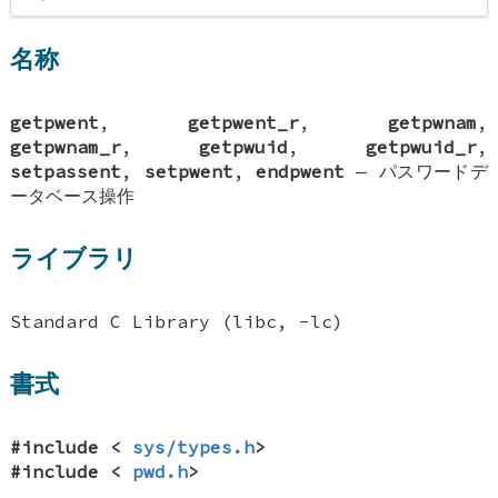
名称
getpwent
,
getpwent_r
,
getpwnam
,
getpwnam_r
,
getpwuid
,
getpwuid_r
,
setpassent
,
setpwent
,
endpwent
—
パスワードデ
ータベース操作
ライブラリ
Standard C Library (libc, -lc)
書式
#include <
sys/types.h
>
#include <
pwd.h
>