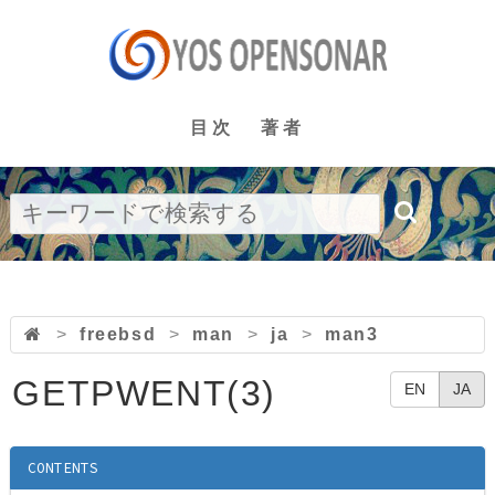
目次
著者
>
freebsd
>
man
>
ja
>
man3
GETPWENT(3)
EN
JA
CONTENTS