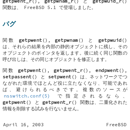
getpwent_r
(),
getpwnam_r
() と
getpwuid_r
()
関数は、
FreeBSD 5.1
で登場しました。
バグ
関数
getpwent
(),
getpwnam
() と
getpwuid
()
は、それらの結果を内部の静的オブジェクトに残し、その
オブジェクトのポインタを返します。後に続く同じ関数の
呼び出しは、その同じオブジェクトを修正します。
関数
getpwent
(),
getpwent_r
(),
endpwent
(),
setpassent
() と
setpwent
() は、ネットワークでつ
ながれた環境でほとんど役に立たなくなり、可能であれ
ば、避けられるべきです。複数のソースが
nsswitch.conf(5)
で指定されるなら、
getpwent
() と
getpwent_r
() 関数は、二重化された
情報を削除する試みを行ないません。
April 16, 2003
FreeBSD