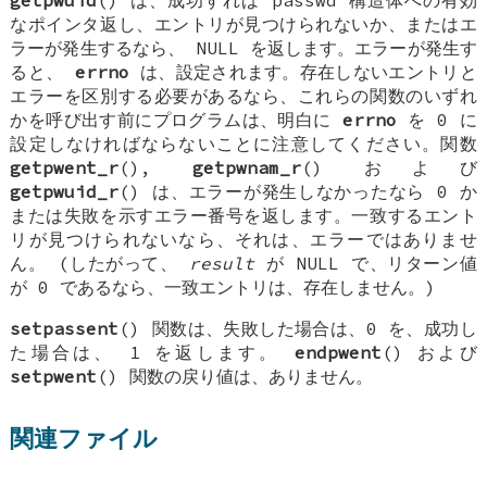
getpwuid
() は、成功すれば passwd 構造体への有効
なポインタ返し、エントリが見つけられないか、またはエ
ラーが発生するなら、
NULL
を返します。エラーが発生す
ると、
errno
は、設定されます。存在しないエントリと
エラーを区別する必要があるなら、これらの関数のいずれ
かを呼び出す前にプログラムは、明白に
errno
を 0 に
設定しなければならないことに注意してください。関数
getpwent_r
(),
getpwnam_r
() および
getpwuid_r
() は、エラーが発生しなかったなら 0 か
または失敗を示すエラー番号を返します。一致するエント
リが見つけられないなら、それは、エラーではありませ
ん。 (したがって、
result
が
NULL
で、リターン値
が 0 であるなら、一致エントリは、存在しません。)
setpassent
() 関数は、失敗した場合は、0 を、成功し
た場合は、 1 を返します。
endpwent
() および
setpwent
() 関数の戻り値は、ありません。
関連ファイル