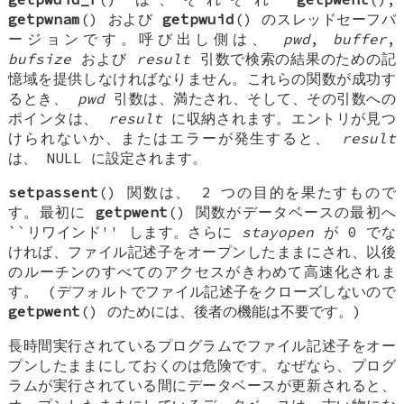
getpwnam
() および
getpwuid
() のスレッドセーフバ
ージョンです。呼び出し側は、
pwd
,
buffer
,
bufsize
および
result
引数で検索の結果のための記
憶域を提供しなければなりません。これらの関数が成功す
るとき、
pwd
引数は、満たされ、そして、その引数への
ポインタは、
result
に収納されます。エントリが見つ
けられないか、またはエラーが発生すると、
result
は、
NULL
に設定されます。
setpassent
() 関数は、 2 つの目的を果たすもので
す。最初に
getpwent
() 関数がデータベースの最初へ
``リワインド'' します。さらに
stayopen
が 0 でな
ければ、ファイル記述子をオープンしたままにされ、以後
のルーチンのすべてのアクセスがきわめて高速化されま
す。 (デフォルトでファイル記述子をクローズしないので
getpwent
() のためには、後者の機能は不要です。)
長時間実行されているプログラムでファイル記述子をオー
プンしたままにしておくのは危険です。なぜなら、プログ
ラムが実行されている間にデータベースが更新されると、