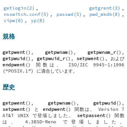
getlogin(2)
,
getgrent(3)
,
nsswitch.conf(5)
,
passwd(5)
,
pwd_mkdb(8)
,
vipw(8)
,
yp(8)
規格
getpwent
(),
getpwnam
(),
getpwnam_r
(),
getpwuid
(),
getpwuid_r
(),
setpwent
(), および
endpwent
() 関数は、 ISO/IEC 9945-1:1996
(“POSIX.1”) に適合しています。
歴史
getpwent
(),
getpwnam
(),
getpwuid
(),
setpwent
() と
endpwent
() 関数は、 Version 7
AT&T UNIX で登場しました。
setpassent
() 関数
は、
4.3BSD-Reno
で登場しました。