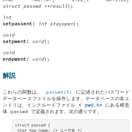
struct passwd **result
);
int
setpassent
(
int stayopen
);
void
setpwent
(
void
);
void
endpwent
(
void
);
解説
これらの関数は、
passwd(5)
に記述されたパスワード
データベースファイルを操作します。データベースの各エ
ントリは、インクルードファイル
<
pwd.h
>
にある構造
体
passwd
で定義されます。次の通りです。
struct passwd { 

 char *pw_name; /* ユーザ名 */ 
