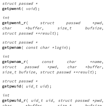
struct passwd *
getpwent
(
void
);
int
getpwent_r
(
struct passwd *pwd
,
char *buffer
,
size_t bufsize
,
struct passwd **result
);
struct passwd *
getpwnam
(
const char *login
);
int
getpwnam_r
(
const char *name
,
struct passwd *pwd
,
char *buffer
,
size_t bufsize
,
struct passwd **result
);
struct passwd *
getpwuid
(
uid_t uid
);
int
getpwuid_r
(
uid_t uid
,
struct passwd *pwd
,
char *buffer
,
size_t bufsize
,