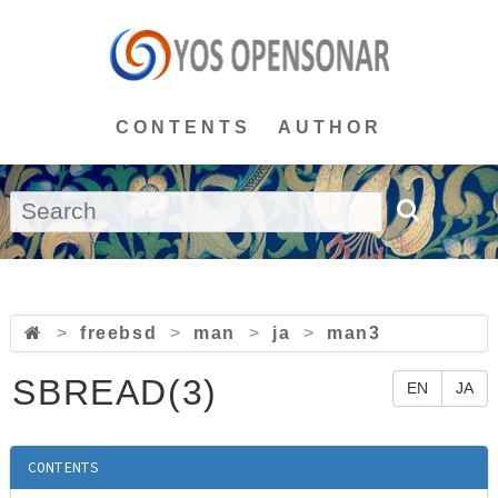
CONTENTS
AUTHOR
>
freebsd
>
man
>
ja
>
man3
SBREAD(3)
EN
JA
CONTENTS