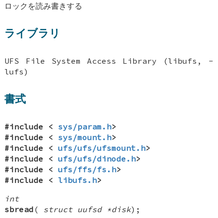
ロックを読み書きする
ライブラリ
UFS File System Access Library (libufs, -
lufs)
書式
#include <
sys/param.h
>
#include <
sys/mount.h
>
#include <
ufs/ufs/ufsmount.h
>
#include <
ufs/ufs/dinode.h
>
#include <
ufs/ffs/fs.h
>
#include <
libufs.h
>
int
sbread
(
struct uufsd *disk
);