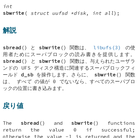
int
sbwrite
(
struct uufsd *disk
,
int all
);
解説
sbread
() と
sbwrite
() 関数は、
libufs(3)
の使
用者ためにスーパブロックの読み書きを提供します。
sbread
() と
sbwrite
() 関数は、与えられたユーザラ
ンドの UFS ディスク構造に関連するスーパブロックフィ
ールド
d_sb
を操作します。さらに、
sbwrite
() 関数
は、
すべて
の値が 0 でないなら、すべてのスーパブロ
ックの位置に書き込みます。
戻り値
The
sbread
() and
sbwrite
() functions
return the value 0 if successful;
otherwise the value -1 is returned and the