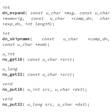
int
dn_expand
(
const u_char *msg
,
const u_char
*eomorig
,
const u_char *comp_dn
,
char
*exp_dn
,
int length
);
int
dn_skipname
(
const u_char *comp_dn
,
const u_char *eom
);
u_int
ns_get16
(
const u_char *src
);
u_long
ns_get32
(
const u_char *src
);
void
ns_put16
(
u_int src
,
u_char *dst
);
void
ns_put32
(
u_long src
,
u_char *dst
);