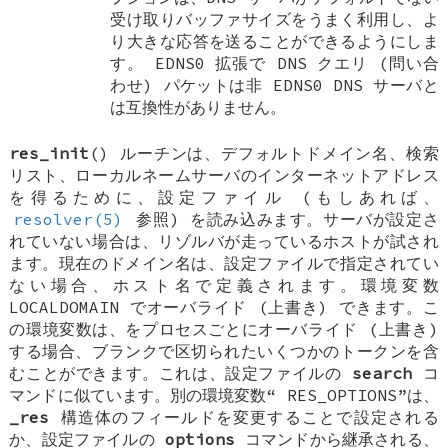
受け取りバッファサイズをうまく利用し、よ
り大きな応答を送ることができるようにしま
す。 EDNS0 拡張で DNS クエリ (問い合
わせ) パケットは非 EDNS0 DNS サーバと
は互換性がありません。
res_init
() ルーチンは、デフォルトドメイン名、検索
リスト、ローカルネームサーバのインターネットアドレス
を得るために、設定ファイル (もしあれば、
resolver(5)
参照) を読み込みます。サーバが設定さ
れていない場合は、リゾルバが走っているホストが試され
ます。現在のドメイン名は、設定ファイルで指定されてい
ない場合、ホスト名で定義されます。環境変数
LOCALDOMAIN
でオーバライド (上書き) できます。こ
の環境変数は、をプロセスごとにオーバライド (上書き)
する場合、ブランクで区切られたいくつかのトークンを含
むことができます。これは、設定ファイルの
search
コ
マンドに似ています。別の環境変数“
RES_OPTIONS
”は、
_res
構造体のフィールドを変更することで設定される
か、設定ファイルの
options
コマンドから継承される、