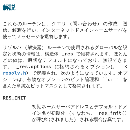
解説
これらのルーチンは、クエリ (問い合わせ) の作成、送
信、解釈を行い、インターネットドメインネームサーバを
使ってメッセージを返答します。
リゾルバ (解決器) ルーチンで使用されるグローバルな設
定と状態の情報は、構造体
_res
で維持されます。ほとん
どの値は、適切なデフォルトになっており、無視できま
す。
_res.options
に格納されるオプションは、
<
resolv.h
>
で定義され、次のようになっています。オプ
ションは、有効なオプションのビット論理和 ``or'' を
含んた単純なビットマスクとして格納されます。
RES_INIT
初期ネームサーバアドレスとデフォルトドメ
イン名が初期化 (すなわち、
res_init
()
が呼び出されました) される場合は真です。