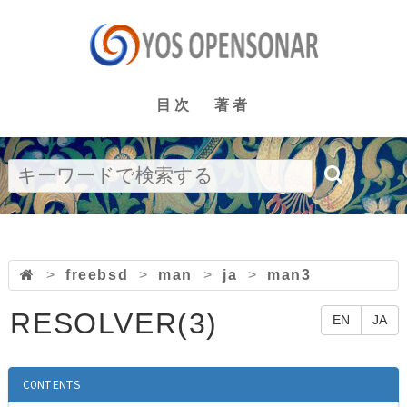
目次
著者
>
freebsd
>
man
>
ja
>
man3
RESOLVER(3)
EN
JA
CONTENTS