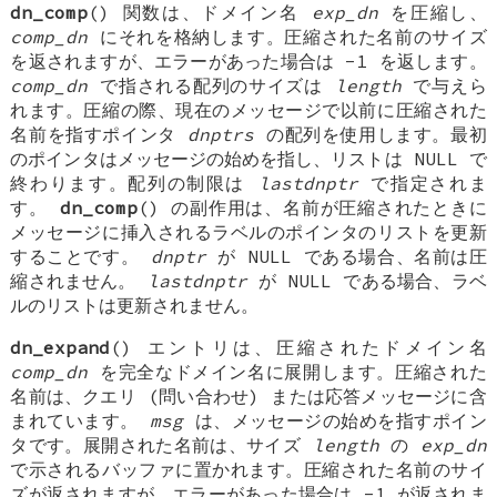
dn_comp
() 関数は、ドメイン名
exp_dn
を圧縮し、
comp_dn
にそれを格納します。圧縮された名前のサイズ
を返されますが、エラーがあった場合は -1 を返します。
comp_dn
で指される配列のサイズは
length
で与えら
れます。圧縮の際、現在のメッセージで以前に圧縮された
名前を指すポインタ
dnptrs
の配列を使用します。最初
のポインタはメッセージの始めを指し、リストは
NULL
で
終わります。配列の制限は
lastdnptr
で指定されま
す。
dn_comp
() の副作用は、名前が圧縮されたときに
メッセージに挿入されるラベルのポインタのリストを更新
することです。
dnptr
が
NULL
である場合、名前は圧
縮されません。
lastdnptr
が
NULL
である場合、ラベ
ルのリストは更新されません。
dn_expand
() エントリは、圧縮されたドメイン名
comp_dn
を完全なドメイン名に展開します。圧縮された
名前は、クエリ (問い合わせ) または応答メッセージに含
まれています。
msg
は、メッセージの始めを指すポイン
タです。展開された名前は、サイズ
length
の
exp_dn
で示されるバッファに置かれます。圧縮された名前のサイ
ズが返されますが、エラーがあった場合は -1 が返されま