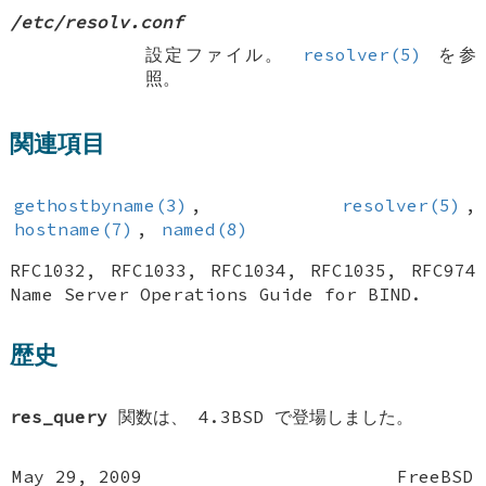
/etc/resolv.conf
設定ファイル。
resolver(5)
を参
照。
関連項目
gethostbyname(3)
,
resolver(5)
,
hostname(7)
,
named(8)
RFC1032,
RFC1033,
RFC1034,
RFC1035,
RFC974
Name Server Operations Guide for BIND
.
歴史
res_query
関数は、
4.3BSD
で登場しました。
May 29, 2009
FreeBSD