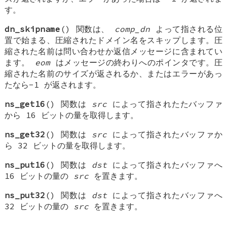
す。
dn_skipname
() 関数は、
comp_dn
よって指される位
置で始まる、圧縮されたドメイン名をスキップします。圧
縮された名前は問い合わせか返信メッセージに含まれてい
ます。
eom
はメッセージの終わりへのポインタです。圧
縮された名前のサイズが返されるか、またはエラーがあっ
たなら-1 が返されます。
ns_get16
() 関数は
src
によって指されたたバッファ
から 16 ビットの量を取得します。
ns_get32
() 関数は
src
によって指されたバッファか
ら 32 ビットの量を取得します。
ns_put16
() 関数は
dst
によって指されたバッファへ
16 ビットの量の
src
を置きます。
ns_put32
() 関数は
dst
によって指されたバッファへ
32 ビットの量の
src
を置きます。