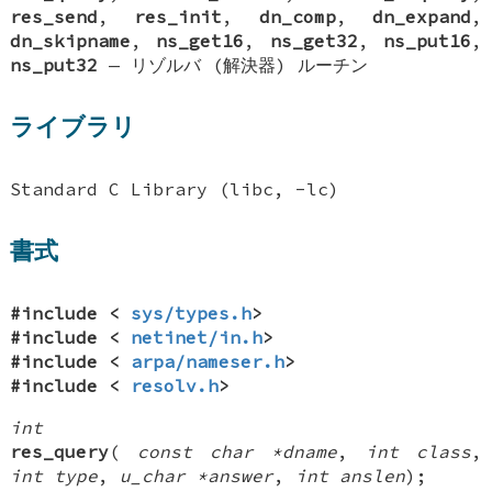
res_send
,
res_init
,
dn_comp
,
dn_expand
,
dn_skipname
,
ns_get16
,
ns_get32
,
ns_put16
,
ns_put32
—
リゾルバ (解決器) ルーチン
ライブラリ
Standard C Library (libc, -lc)
書式
#include <
sys/types.h
>
#include <
netinet/in.h
>
#include <
arpa/nameser.h
>
#include <
resolv.h
>
int
res_query
(
const char *dname
,
int class
,
int type
,
u_char *answer
,
int anslen
);