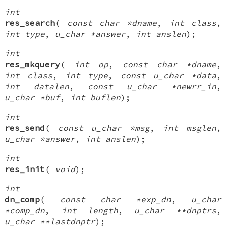
int
res_search
(
const char *dname
,
int class
,
int type
,
u_char *answer
,
int anslen
);
int
res_mkquery
(
int op
,
const char *dname
,
int class
,
int type
,
const u_char *data
,
int datalen
,
const u_char *newrr_in
,
u_char *buf
,
int buflen
);
int
res_send
(
const u_char *msg
,
int msglen
,
u_char *answer
,
int anslen
);
int
res_init
(
void
);
int
dn_comp
(
const char *exp_dn
,
u_char
*comp_dn
,
int length
,
u_char **dnptrs
,
u_char **lastdnptr
);