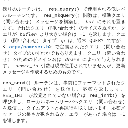
残りのルーチンは、
res_query
() で使用される低レベ
ルルーチンです。
res_mkquery
() 関数は、標準クエリ
(問い合わせ) メッセージを構築し、
buf
にそれを置き
ます。それはクエリ (問い合わせ) のサイズを返すか、ク
エリが
buflen
より大きい場合は -1 を返します。クエ
リ (問い合わせ) タイプ
op
は、通常
QUERY
ですが、
<
arpa/nameser.h
>
で定義されたクエリ (問い合わ
せ) タイプのいずれかでもありえます。クエリ (問い合わ
せ) のためのドメイン名は
dname
によって与えられま
す。
newrr_in
引数は現在使用されていませんが、更新
メッセージを作成するためのものです。
res_send
() ルーチンは、事前にフォーマットされたク
エリ (問い合わせ) を送信し、応答を返します。
RES_INIT
が設定されていない場合は
res_init
() を
呼び出し、ローカルネームサーバへクエリ (問い合わせ)
を送信し、タイムアウトと再試行を取り扱います。応答メ
ッセージの長さが返されるか、エラーがあった場合は -1
を返します。