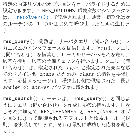
特定の内部リゾルバオプションをオーバライドするために
設定できます。“
RES_OPTIONS
”環境変数のシンタックス
は、
resolver(5)
で説明されます。通常、初期化は次
のルーチンの 1 つをはじめて呼び出したときに生じま
す。
res_query
() 関数は、サーバクエリ (問い合わせ) メ
カニズムのインタフェースを提供します。それは、クエリ
(問い合わせ) を構築し、ローカルサーバへそれを送り、
応答を待ち、応答の予備チェックを行います。クエリ (問
い合わせ) は、指定された
type
と指定された完全な形
でのドメイン名
dname
のための
class
の情報を要求し
ます。応答メッセージは、呼び出し側で供給された、長さ
anslen
の
answer
バッファに残されます。
res_search
() ルーチンは、
res_query
() と同じよ
うにクエリ (問い合わせ) を作成し応答の待ちます、しか
しそれに加えて
RES_DEFNAMES
と
RES_DNSRCH
オプ
ションによって制御されるデフォルトと検索ルール (規
則) を実装しています。それは最初に成功した応答を返し
ます。