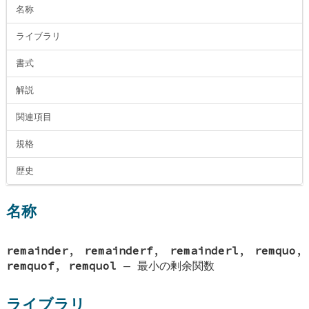
名称
ライブラリ
書式
解説
関連項目
規格
歴史
名称
remainder
,
remainderf
,
remainderl
,
remquo
,
remquof
,
remquol
—
最小の剰余関数
ライブラリ