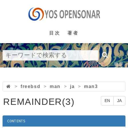
目次
著者
>
freebsd
>
man
>
ja
>
man3
REMAINDER(3)
EN
JA
CONTENTS