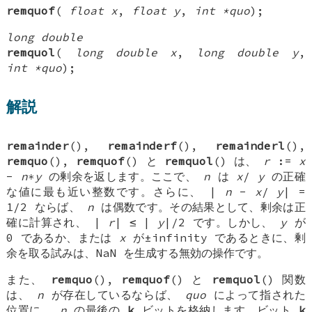
remquof
(
float x
,
float y
,
int *quo
);
long double
remquol
(
long double x
,
long double y
,
int *quo
);
解説
remainder
(),
remainderf
(),
remainderl
(),
remquo
(),
remquof
() と
remquol
() は、
r
:=
x
-
n∗y
の剰余を返します。ここで、
n
は
x
/
y
の正確
な値に最も近い整数です。さらに、 |
n
-
x
/
y
| =
1/2 ならば、
n
は偶数です。その結果として、剰余は正
確に計算され、 |
r
| ≤ |
y
|/2 です。しかし、
y
が
0 であるか、または
x
が±infinity であるときに、剰
余を取る試みは、NaN を生成する無効の操作です。
また、
remquo
(),
remquof
() と
remquol
() 関数
は、
n
が存在しているならば、
quo
によって指された
位置に、
n
の最後の
k
ビットを格納します。ビット
k