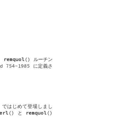
と
remquol
() ルーチン
d 754-1985 に定義さ
ではじめて登場しまし
erl
() と
remquol
()