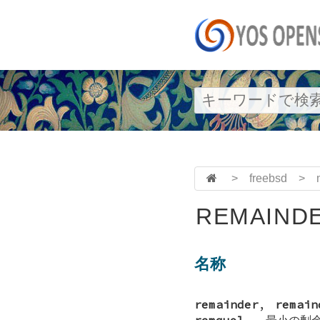
>
freebsd
>
REMAINDE
名称
remainder
,
remain
remquol
—
最小の剰