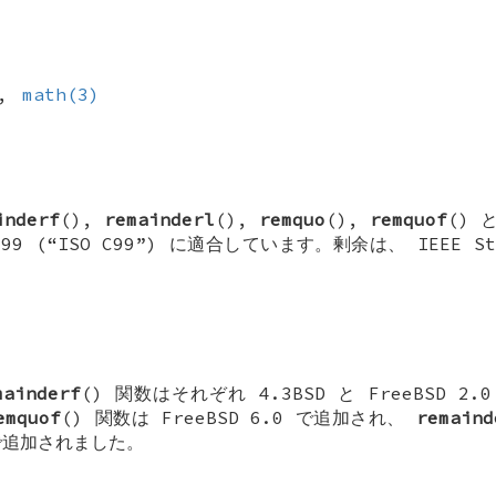
,
math(3)
inderf
(),
remainderl
(),
remquo
(),
remquof
() 
:1999 (“ISO C99”) に適合しています。剰余は、 IEEE St
mainderf
() 関数はそれぞれ
4.3BSD
と
FreeBSD 2.0
emquof
() 関数は
FreeBSD 6.0
で追加され、
remaind
追加されました。