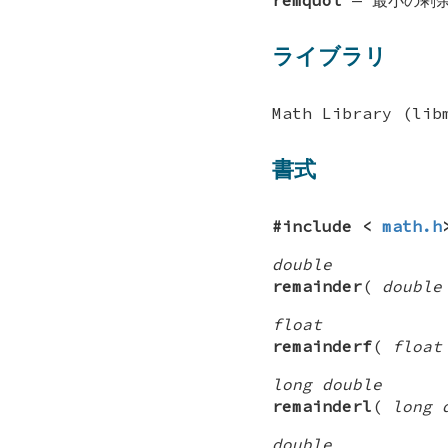
ライブラリ
Math Library (lib
書式
#include <
math.h
double
remainder
(
double
float
remainderf
(
float
long double
remainderl
(
long 
double