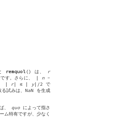
 と
remquol
() は、
r
です。さらに、 |
n
-
、 |
r
| ≤ |
y
|/2 で
取る試みは、NaN を生成
らば、
quo
によって指さ
ーム特有ですが、少なく