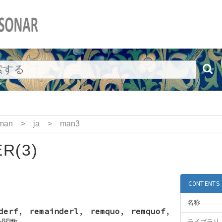
man
>
ja
>
man3
R(3)
CONTENTS
名称
derf
,
remainderl
,
remquo
,
remquof
,
余関数
ライブラリ