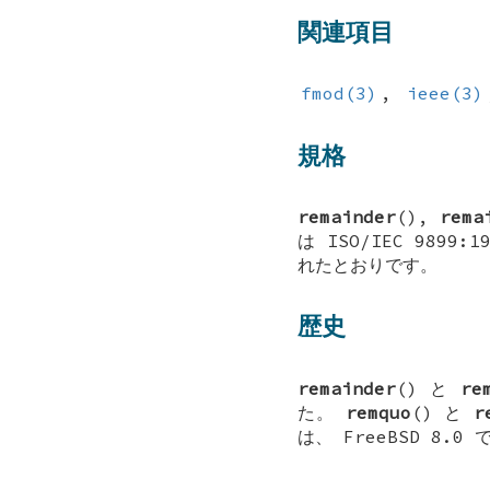
関連項目
fmod(3)
,
ieee(3)
規格
remainder
(),
rema
は ISO/IEC 9899
れたとおりです。
歴史
remainder
() と
re
た。
remquo
() と
r
は、
FreeBSD 8.0
で