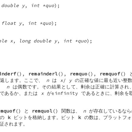
,
double y
,
int *quo
);
,
float y
,
int *quo
);
ble x
,
long double y
,
int *quo
);
inderf
(),
remainderl
(),
remquo
(),
remquof
()
返します。ここで、
n
は
x
/
y
の正確な値に最も近い整数
ば、
n
は偶数です。その結果として、剰余は正確に計算され
 であるか、または
x
が±infinity であるときに、剰余を
emquof
() と
remquol
() 関数は、
n
が存在しているな
後の
k
ビットを格納します。ビット
k
の数は、プラットフォ
保証されます。