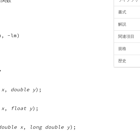
書式
解説
m, -lm)
関連項目
規格
歴史
>
 x
,
double y
);
 x
,
float y
);
double x
,
long double y
);