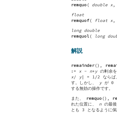
remquo
(
double x
float
remquof
(
float x
long double
remquol
(
long dou
解説
remainder
(),
rema
:=
x
-
n∗y
の剰余を
x
/
y
| = 1/2 なら
す。しかし、
y
が 0
する無効の操作です。
また、
remquo
(),
r
れた位置に、
n
の最
とも 3 となるように