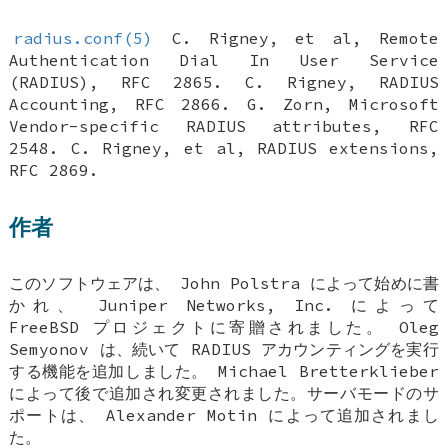
radius.conf(5)
C. Rigney, et al
,
Remote
Authentication Dial In User Service
(RADIUS)
,
RFC 2865
.
C. Rigney
,
RADIUS
Accounting
,
RFC 2866
.
G. Zorn
,
Microsoft
Vendor-specific RADIUS attributes
,
RFC
2548
.
C. Rigney, et al
,
RADIUS extensions
,
RFC 2869
.
作者
このソフトウェアは、
John Polstra
によって始めに書
かれ、 Juniper Networks, Inc. によって
FreeBSD
プロジェクトに寄贈されました。
Oleg
Semyonov
は、続いて RADIUS アカウンティングを実行
する機能を追加しました。
Michael Bretterklieber
によって後で追加され変更されました。サーバモードのサ
ポートは、
Alexander Motin
によって追加されまし
た。