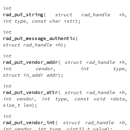
int
rad_put_string
(
struct rad_handle *h
,
int type
,
const char *str
);
int
rad_put_message_authentic
(
struct rad_handle *h
);
int
rad_put_vendor_addr
(
struct rad_handle *h
,
int vendor
,
int type
,
struct in_addr addr
);
int
rad_put_vendor_attr
(
struct rad_handle *h
,
int vendor
,
int type
,
const void *data
,
size_t len
);
int
rad_put_vendor_int
(
struct rad_handle *h
,
int vendor
,
int type
,
uint32_t value
);