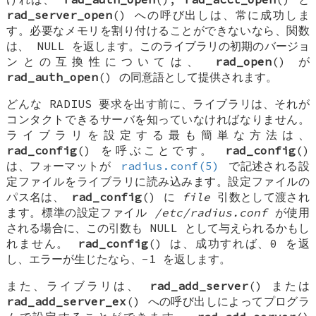
rad_server_open
() への呼び出しは、常に成功しま
す。必要なメモリを割り付けることができないなら、関数
は、
NULL
を返します。このライブラリの初期のバージョ
ンとの互換性については、
rad_open
() が
rad_auth_open
() の同意語として提供されます。
どんな RADIUS 要求を出す前に、ライブラリは、それが
コンタクトできるサーバを知っていなければなりません。
ライブラリを設定する最も簡単な方法は、
rad_config
() を呼ぶことです。
rad_config
()
は、フォーマットが
radius.conf(5)
で記述される設
定ファイルをライブラリに読み込みます。設定ファイルの
パス名は、
rad_config
() に
file
引数として渡され
ます。標準の設定ファイル
/etc/radius.conf
が使用
される場合に、この引数も
NULL
として与えられるかもし
れません。
rad_config
() は、成功すれば、0 を返
し、エラーが生じたなら、-1 を返します。
また、ライブラリは、
rad_add_server
() または
rad_add_server_ex
() への呼び出しによってプログラ