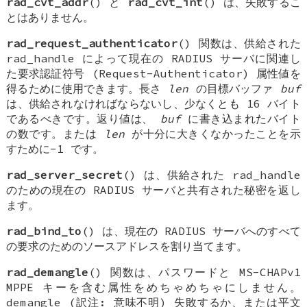
rad_cvt_addr
() と
rad_cvt_int
() は、失敗するこ
とはありません。
rad_request_authenticator
() 関数は、供給された
rad_handle によって現在の RADIUS サーバに関連し
た要求認証符号 (Request-Authenticator) 属性値を
得るために使用できます。長さ
len
の目標バッファ
buf
は、供給されなければならないし、少なくとも 16 バイト
であるべきです。返り値は、
buf
に書き込まれたバイト
の数です。または
len
が十分に大きくなかったことを示
すために-1 です。
rad_server_secret
() は、供給された rad_handle
のための現在の RADIUS サーバと共有された秘密を返し
ます。
rad_bind_to
() は、現在の RADIUS サーバへのすべて
の要求のためのソースアドレスを割り当てます。
rad_demangle
() 関数は、パスワードと MS-CHAPv1
MPPE キーを含む属性をめちゃめちゃにしません。
demangle (訳注: 意味不明) 失敗するか、または平文