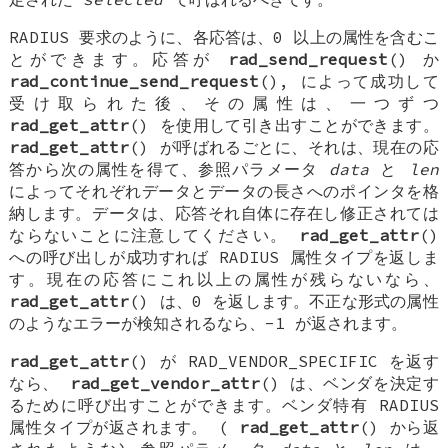
RADIUS 要求のように、各応答は、0 以上の属性を含むこ
とができます。応答が
rad_send_request
() か
rad_continue_send_request
(), によって成功して
受け取られた後、その属性は、一つずつ
rad_get_attr
() を使用して引き出すことができます。
rad_get_attr
() が呼ばれるごとに、それは、現在の応
答から次の属性を得て、参照パラメータ
data
と
len
によってそれぞれデータとデータの長さへのポインタを格
納します。データは、応答それ自体に存在し修正されては
ならないことに注意してください。
rad_get_attr
()
への呼び出しが成功すれば RADIUS 属性タイプを返しま
す。現在の応答にこれ以上の属性が残らないなら、
rad_get_attr
() は、0 を返します。不正な形式の属性
のようなエラーが検知されるなら、-1 が返されます。
rad_get_attr
() が
RAD_VENDOR_SPECIFIC
を返す
なら、
rad_get_vendor_attr
() は、ベンダを決定す
るために呼び出すことができます。ベンダ特有 RADIUS
属性タイプが返されます。 (
rad_get_attr
() から返