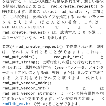
を提供する 0 以上の属性から構成されます。新しい要求
を構築し始めるためには、
rad_create_request
() を
呼び出します。通常の
struct rad_handle *
, に加え
て、この関数は、要求のタイプを指定する
code
パラメー
タをとります。ほとんどの場合、これは、
RAD_ACCESS_REQUEST
でしょう。
rad_create_request
() は、成功すれば 0 を返し、
エラーが生じたなら、-1 を返します。
要求が
rad_create_request
() で作成された後、属性
は、それに貼り付けることができます。これは、
rad_put_addr
(),
rad_put_int
() と
rad_put_string
() に呼び出しを通して行なわれます。
それぞれは、属性を識別する
type
パラメータ、とインタ
ーネットアドレスとなる値、整数、または
ヌル文字で終了
する
文字列をそれぞれ受け取ります。代わりに
rad_put_vendor_addr
(),
rad_put_vendor_int
() または
rad_put_vendor_string
() は、ベンダ特有属性を指
定するために使用できます。ベンダ特有の定義は、
<
radlib_vs.h
>
で見つけることができます。