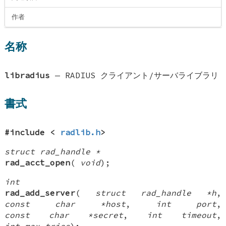
作者
名称
libradius
—
RADIUS クライアント/サーバライブラリ
書式
#include <
radlib.h
>
struct rad_handle *
rad_acct_open
(
void
);
int
rad_add_server
(
struct rad_handle *h
,
const char *host
,
int port
,
const char *secret
,
int timeout
,
int max_tries
);