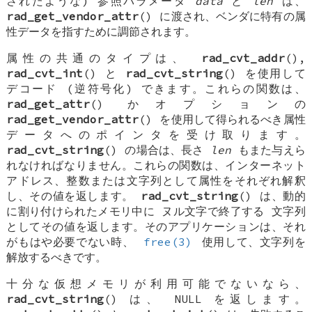
されたような) 参照パラメータ
data
と
len
は、
rad_get_vendor_attr
() に渡され、ベンダに特有の属
性データを指すために調節されます。
属性の共通のタイプは、
rad_cvt_addr
(),
rad_cvt_int
() と
rad_cvt_string
() を使用して
デコード (逆符号化) できます。これらの関数は、
rad_get_attr
() かオプションの
rad_get_vendor_attr
() を使用して得られるべき属性
データへのポインタを受け取ります。
rad_cvt_string
() の場合は、長さ
len
もまた与えら
れなければなりません。これらの関数は、インターネット
アドレス、整数または文字列として属性をそれぞれ解釈
し、その値を返します。
rad_cvt_string
() は、動的
に割り付けられたメモリ中に
ヌル文字で終了する
文字列
としてその値を返します。そのアプリケーションは、それ
がもはや必要でない時、
free(3)
使用して、文字列を
解放するべきです。
十分な仮想メモリが利用可能でないなら、
rad_cvt_string
() は、
NULL
を返します。