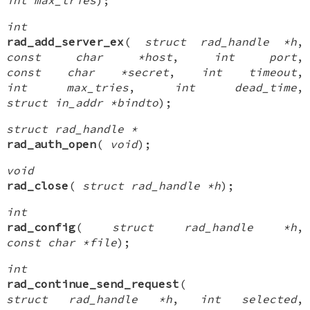
int
rad_add_server_ex
(
struct rad_handle *h
,
const char *host
,
int port
,
const char *secret
,
int timeout
,
int max_tries
,
int dead_time
,
struct in_addr *bindto
);
struct rad_handle *
rad_auth_open
(
void
);
void
rad_close
(
struct rad_handle *h
);
int
rad_config
(
struct rad_handle *h
,
const char *file
);
int
rad_continue_send_request
(
struct rad_handle *h
,
int selected
,