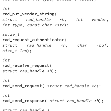
int
rad_put_vendor_string
(
struct rad_handle *h
,
int vendor
,
int type
,
const char *str
);
ssize_t
rad_request_authenticator
(
struct rad_handle *h
,
char *buf
,
size_t len
);
int
rad_receive_request
(
struct rad_handle *h
);
int
rad_send_request
(
struct rad_handle *h
);
int
rad_send_response
(
struct rad_handle *h
);
struct rad_handle *