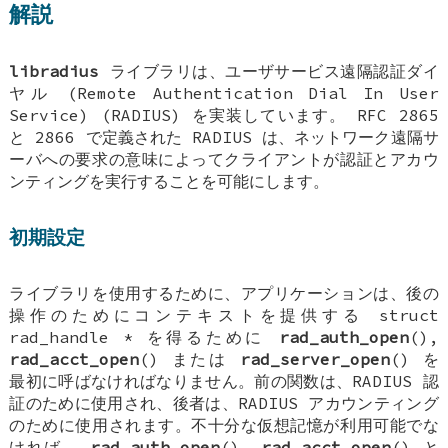
解説
libradius
ライブラリは、ユーザサービス遠隔認証ダイ
ヤル (Remote Authentication Dial In User
Service) (RADIUS) を実装しています。 RFC 2865
と 2866 で定義された RADIUS は、ネットワーク遠隔サ
ーバへの要求の意味によってクライアントが認証とアカウ
ンティングを実行することを可能にします。
初期設定
ライブラリを使用するために、アプリケーションは、後の
操作のためにコンテキストを提供する
struct
rad_handle *
を得るために
rad_auth_open
(),
rad_acct_open
() または
rad_server_open
() を
最初に呼ばなければなりません。前の関数は、RADIUS 認
証のために使用され、後者は、RADIUS アカウンティング
のために使用されます。不十分な仮想記憶が利用可能でな
ければ、
rad_auth_open
(),
rad_acct_open
() と