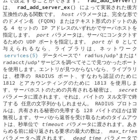
ムで設定することができます。
rad_add_server
()
は、
rad_add_server_ex
() によって実装された後方
互換性のある関数です。
host
パラメータは、完全な形で
のドメイン名 (FQDN) またはテキスト形式のドットのあ
る 4 セットの IP アドレスのいずれかでサーバホストを
指定します。
port
パラメータは、サーバにコンタクトす
るための UDP ポートを指定します。
port
が 0 として
与えられるなら、ライブラリは、ネットワーク
services(5)
データベースで‘
radius/udp
’または‘
radacct/udp
’サービスを調べてそこで見つかったポート
を使用します。エントリが見つからないなら、ライブラリ
は、標準の RADIUS ポート、すなわち認証のために
1812 とアカウンティングのために 1813 を使用しま
す。サーバホストのための共有される秘密は、
secret
パラメータに渡されます。それは、バイトの
ヌル文字で終
了する
任意の文字列かもしれません。 RADIUS プロトコ
ルは、共有される秘密の先導する 128 バイトのほかは皆
無視します。サーバから返答を受け取るためのタイムアウ
トは、秒単位で
timeout
パラメータに渡されます。あき
らめる前に繰り返される要求の最大の数は、
max_tries
パラメータへ渡されます。
dead_time
パラメータで