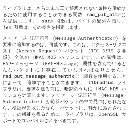
ライブラリは、さらに未加工で解釈されない属性を供給す
るために使用することができる関数
rad_put_attr
()
を提供します。
data
引数は、バイトの配列を指し、
len
引数は、その長さを指定します。
メッセージ-認証符号 (Message-Authenticator) を
要求に追加するのは、可能です。これは、アクセス-リクエ
スト (Access-Request) パケット (RFC 3579 を参
照) 全体の HMAC-MD5 ハッシュです。この属性は、
EAP-メッセージ (EAP-Message) 属性を含んでいるど
んなパケットにも存在していなければなりません。
rad_put_message_authentic
() 関数を使用すること
によって、追加することができます。
libradius
ライ
ブラリは、要求を送る前に、暗黙のうちに HMAC-MD5 ハ
ッシュを計算します。メッセージ-認証符号 (Message-
Authenticator) が応答パケットの中で見つけられたな
ら、検証が失敗したなら、パケットは、静かに落とされま
す。この機能を得るために、ライブラリは、OpenSSL サ
ポートでコンパイルされるべきです。