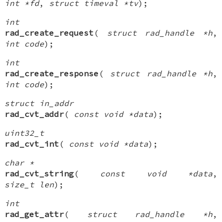
int *fd
,
struct timeval *tv
);
int
rad_create_request
(
struct rad_handle *h
,
int code
);
int
rad_create_response
(
struct rad_handle *h
,
int code
);
struct in_addr
rad_cvt_addr
(
const void *data
);
uint32_t
rad_cvt_int
(
const void *data
);
char *
rad_cvt_string
(
const void *data
,
size_t len
);
int
rad_get_attr
(
struct rad_handle *h
,