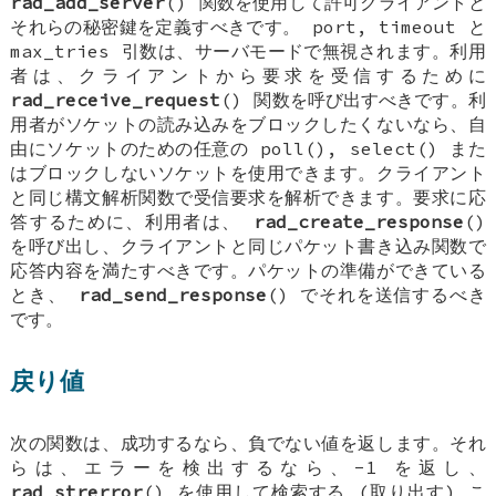
rad_add_server
() 関数を使用して許可クライアントと
それらの秘密鍵を定義すべきです。 port, timeout と
max_tries 引数は、サーバモードで無視されます。利用
者は、クライアントから要求を受信するために
rad_receive_request
() 関数を呼び出すべきです。利
用者がソケットの読み込みをブロックしたくないなら、自
由にソケットのための任意の poll(), select() また
はブロックしないソケットを使用できます。クライアント
と同じ構文解析関数で受信要求を解析できます。要求に応
答するために、利用者は、
rad_create_response
()
を呼び出し、クライアントと同じパケット書き込み関数で
応答内容を満たすべきです。パケットの準備ができている
とき、
rad_send_response
() でそれを送信するべき
です。
戻り値
次の関数は、成功するなら、負でない値を返します。それ
らは、エラーを検出するなら、-1 を返し、
rad_strerror
() を使用して検索する (取り出す) こ