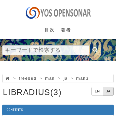
目次
著者
>
freebsd
>
man
>
ja
>
man3
LIBRADIUS(3)
EN
JA
CONTENTS