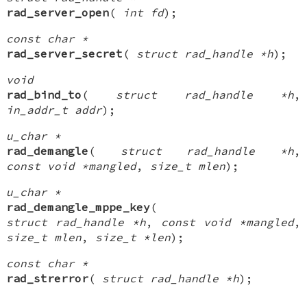
rad_server_open
(
int fd
);
const char *
rad_server_secret
(
struct rad_handle *h
);
void
rad_bind_to
(
struct rad_handle *h
,
in_addr_t addr
);
u_char *
rad_demangle
(
struct rad_handle *h
,
const void *mangled
,
size_t mlen
);
u_char *
rad_demangle_mppe_key
(
struct rad_handle *h
,
const void *mangled
,
size_t mlen
,
size_t *len
);
const char *
rad_strerror
(
struct rad_handle *h
);