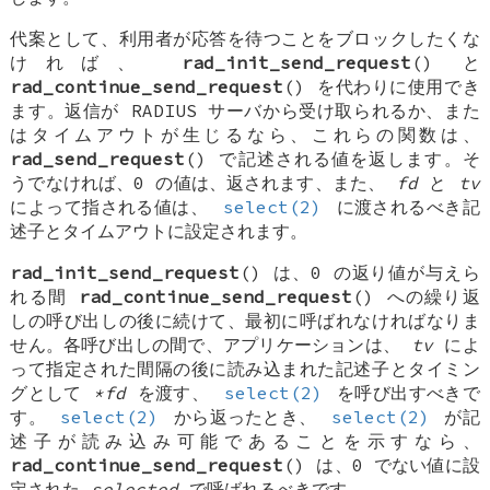
代案として、利用者が応答を待つことをブロックしたくな
ければ、
rad_init_send_request
() と
rad_continue_send_request
() を代わりに使用でき
ます。返信が RADIUS サーバから受け取られるか、また
はタイムアウトが生じるなら、これらの関数は、
rad_send_request
() で記述される値を返します。そ
うでなければ、0 の値は、返されます、また、
fd
と
tv
によって指される値は、
select(2)
に渡されるべき記
述子とタイムアウトに設定されます。
rad_init_send_request
() は、0 の返り値が与えら
れる間
rad_continue_send_request
() への繰り返
しの呼び出しの後に続けて、最初に呼ばれなければなりま
せん。各呼び出しの間で、アプリケーションは、
tv
によ
って指定された間隔の後に読み込まれた記述子とタイミン
グとして
*fd
を渡す、
select(2)
を呼び出すべきで
す。
select(2)
から返ったとき、
select(2)
が記
述子が読み込み可能であることを示すなら、
rad_continue_send_request
() は、0 でない値に設
定された
selected
で呼ばれるべきです。