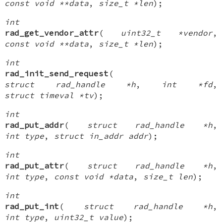
const void **data
,
size_t *len
);
int
rad_get_vendor_attr
(
uint32_t *vendor
,
const void **data
,
size_t *len
);
int
rad_init_send_request
(
struct rad_handle *h
,
int *fd
,
struct timeval *tv
);
int
rad_put_addr
(
struct rad_handle *h
,
int type
,
struct in_addr addr
);
int
rad_put_attr
(
struct rad_handle *h
,
int type
,
const void *data
,
size_t len
);
int
rad_put_int
(
struct rad_handle *h
,
int type
,
uint32_t value
);