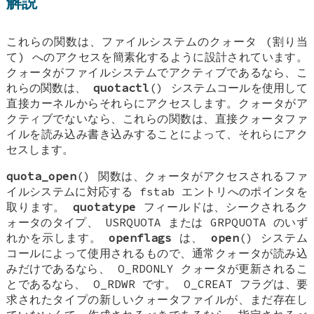
解説
これらの関数は、ファイルシステムのクォータ (割り当
て) へのアクセスを簡素化するように設計されています。
クォータがファイルシステムでアクティブであるなら、こ
れらの関数は、
quotactl
() システムコールを使用して
直接カーネルからそれらにアクセスします。クォータがア
クティブでないなら、これらの関数は、直接クォータファ
イルを読み込み書き込みすることによって、それらにアク
セスします。
quota_open
() 関数は、クォータがアクセスされるファ
イルシステムに対応する
fstab
エントリへのポインタを
取ります。
quotatype
フィールドは、シークされるク
ォータのタイプ、
USRQUOTA
または
GRPQUOTA
のいず
れかを示します。
openflags
は、
open
() システム
コールによって使用されるもので、通常クォータが読み込
みだけであるなら、
O_RDONLY
クォータが更新されるこ
とであるなら、
O_RDWR
です。
O_CREAT
フラグは、要
求されたタイプの新しいクォータファイルが、まだ存在し