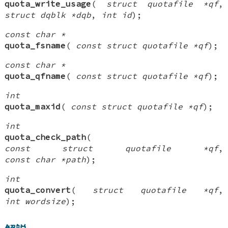
quota_write_usage
(
struct quotafile *qf
,
struct dqblk *dqb
,
int id
);
const char *
quota_fsname
(
const struct quotafile *qf
);
const char *
quota_qfname
(
const struct quotafile *qf
);
int
quota_maxid
(
const struct quotafile *qf
);
int
quota_check_path
(
const struct quotafile *qf
,
const char *path
);
int
quota_convert
(
struct quotafile *qf
,
int wordsize
);