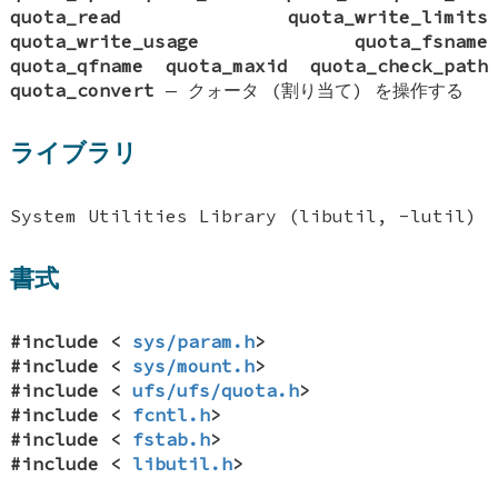
quota_read
quota_write_limits
quota_write_usage
quota_fsname
quota_qfname
quota_maxid
quota_check_path
quota_convert
—
クォータ (割り当て) を操作する
ライブラリ
System Utilities Library (libutil, -lutil)
書式
#include <
sys/param.h
>
#include <
sys/mount.h
>
#include <
ufs/ufs/quota.h
>
#include <
fcntl.h
>
#include <
fstab.h
>
#include <
libutil.h
>