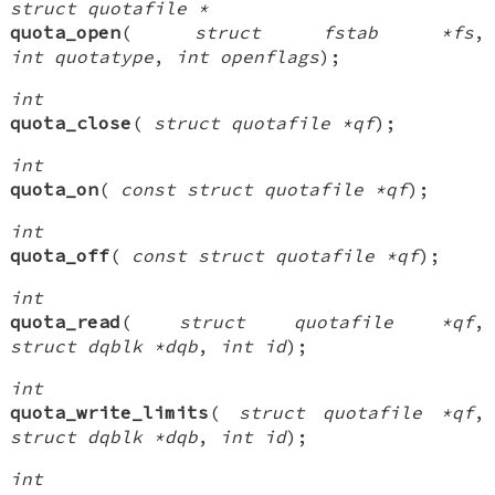
struct quotafile *
quota_open
(
struct fstab *fs
,
int quotatype
,
int openflags
);
int
quota_close
(
struct quotafile *qf
);
int
quota_on
(
const struct quotafile *qf
);
int
quota_off
(
const struct quotafile *qf
);
int
quota_read
(
struct quotafile *qf
,
struct dqblk *dqb
,
int id
);
int
quota_write_limits
(
struct quotafile *qf
,
struct dqblk *dqb
,
int id
);
int