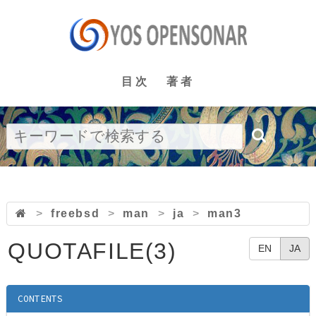
目次
著者
>
freebsd
>
man
>
ja
>
man3
QUOTAFILE(3)
EN
JA
CONTENTS