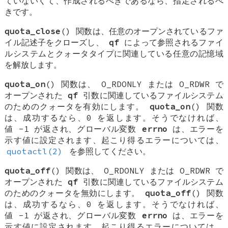
ていないくて、作成されるべきであるなら、指定されるべ
きです。
quota_close
() 関数は、任意のオープンされているファ
イル記述子をクローズし、
qf
によって参照されるファイ
ルシステムとクォータタイプに関連している任意の記憶域
を解放します。
quota_on
() 関数は、
O_RDONLY
または
O_RDWR
で
オープンされた
qf
引数に関連しているファイルシステム
のためのクォータを有効にします。
quota_on
() 関数
は、成功するなら、0 を返します。そうでなければ、
値 -1 が返され、グローバル変数
errno
は、エラーを
示す値に設定されます、起こり得るエラーについては、
quotactl(2)
を参照してください。
quota_off
() 関数は、
O_RDONLY
または
O_RDWR
で
オープンされた
qf
引数に関連しているファイルシステム
のためのクォータを無効にします。
quota_off
() 関数
は、成功するなら、0 を返します。そうでなければ、
値 -1 が返され、グローバル変数
errno
は、エラーを
示す値に設定されます、起こり得るエラーについては、