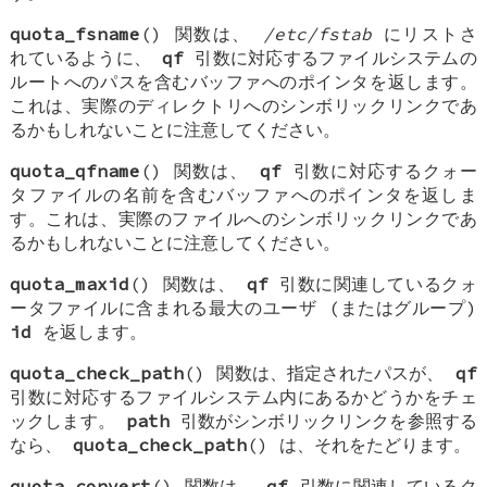
quota_fsname
() 関数は、
/etc/fstab
にリストさ
れているように、
qf
引数に対応するファイルシステムの
ルートへのパスを含むバッファへのポインタを返します。
これは、実際のディレクトリへのシンボリックリンクであ
るかもしれないことに注意してください。
quota_qfname
() 関数は、
qf
引数に対応するクォー
タファイルの名前を含むバッファへのポインタを返しま
す。これは、実際のファイルへのシンボリックリンクであ
るかもしれないことに注意してください。
quota_maxid
() 関数は、
qf
引数に関連しているクォ
ータファイルに含まれる最大のユーザ (またはグループ)
id
を返します。
quota_check_path
() 関数は、指定されたパスが、
qf
引数に対応するファイルシステム内にあるかどうかをチェ
ックします。
path
引数がシンボリックリンクを参照する
なら、
quota_check_path
() は、それをたどります。
quota_convert
() 関数は、
qf
引数に関連しているク