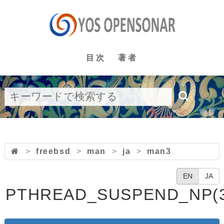
目次
著者
>
freebsd
>
man
>
ja
>
man3
EN
JA
PTHREAD_SUSPEND_NP(