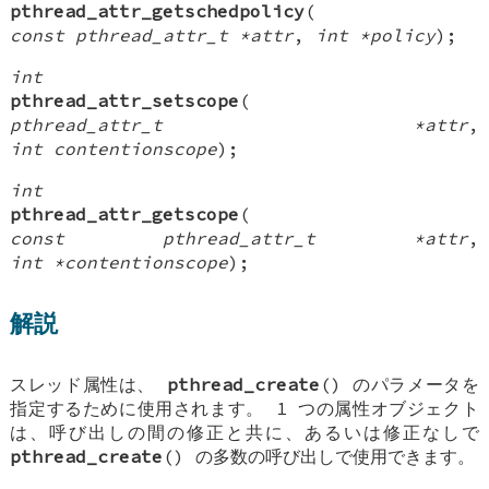
pthread_attr_getschedpolicy
(
const pthread_attr_t *attr
,
int *policy
);
int
pthread_attr_setscope
(
pthread_attr_t *attr
,
int contentionscope
);
int
pthread_attr_getscope
(
const pthread_attr_t *attr
,
int *contentionscope
);
解説
スレッド属性は、
pthread_create
() のパラメータを
指定するために使用されます。 1 つの属性オブジェクト
は、呼び出しの間の修正と共に、あるいは修正なしで
pthread_create
() の多数の呼び出しで使用できます。