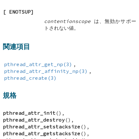
[
ENOTSUP
]
contentionscope
は、無効かサポー
トされない値。
関連項目
pthread_attr_get_np(3)
,
pthread_attr_affinity_np(3)
,
pthread_create(3)
規格
pthread_attr_init
(),
pthread_attr_destroy
(),
pthread_attr_setstacksize
(),
pthread_attr_getstacksize
(),