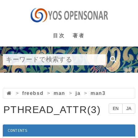
目次
著者
>
freebsd
>
man
>
ja
>
man3
PTHREAD_ATTR(3)
EN
JA
CONTENTS