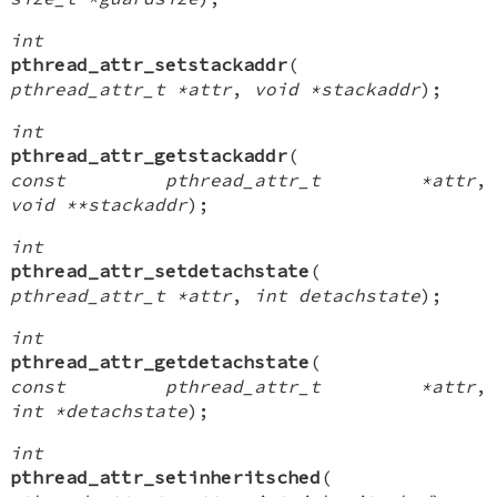
int
pthread_attr_setstackaddr
(
pthread_attr_t *attr
,
void *stackaddr
);
int
pthread_attr_getstackaddr
(
const pthread_attr_t *attr
,
void **stackaddr
);
int
pthread_attr_setdetachstate
(
pthread_attr_t *attr
,
int detachstate
);
int
pthread_attr_getdetachstate
(
const pthread_attr_t *attr
,
int *detachstate
);
int
pthread_attr_setinheritsched
(