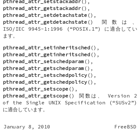
pthread_attr_setstackaddr
(),
pthread_attr_getstackaddr
(),
pthread_attr_setdetachstate
(),
pthread_attr_getdetachstate
() 関数は、
ISO/IEC 9945-1:1996 (“POSIX.1”) に適合してい
ます。
pthread_attr_setinheritsched
(),
pthread_attr_getinheritsched
(),
pthread_attr_setschedparam
(),
pthread_attr_getschedparam
(),
pthread_attr_setschedpolicy
(),
pthread_attr_getschedpolicy
(),
pthread_attr_setscope
(),
pthread_attr_getscope
() 関数は、 Version 2
of the Single UNIX Specification (“SUSv2”)
に適合しています。
January 8, 2010
FreeBSD