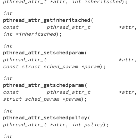
pthread_attr_t *attr
,
int inheritsched
);
int
pthread_attr_getinheritsched
(
const pthread_attr_t *attr
,
int *inheritsched
);
int
pthread_attr_setschedparam
(
pthread_attr_t *attr
,
const struct sched_param *param
);
int
pthread_attr_getschedparam
(
const pthread_attr_t *attr
,
struct sched_param *param
);
int
pthread_attr_setschedpolicy
(
pthread_attr_t *attr
,
int policy
);
int