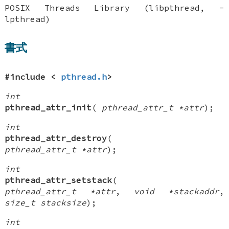
POSIX Threads Library (libpthread, -
lpthread)
書式
#include <
pthread.h
>
int
pthread_attr_init
(
pthread_attr_t *attr
);
int
pthread_attr_destroy
(
pthread_attr_t *attr
);
int
pthread_attr_setstack
(
pthread_attr_t *attr
,
void *stackaddr
,
size_t stacksize
);
int