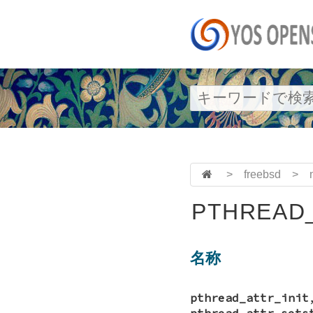
>
freebsd
>
PTHREAD_
名称
pthread_attr_init
pthread_attr_sets