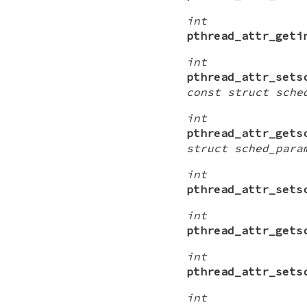
int
pthread_attr_geti
int
pthread_attr_sets
const struct sche
int
pthread_attr_gets
struct sched_para
int
pthread_attr_sets
int
pthread_attr_gets
int
pthread_attr_sets
int