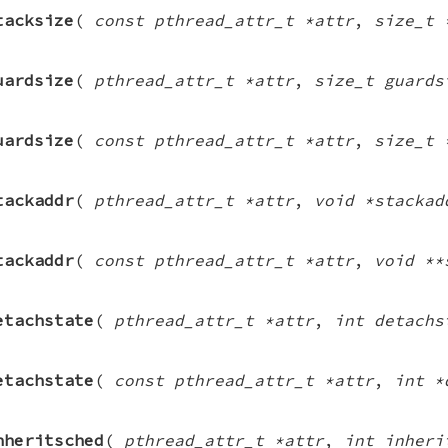
tacksize
(
const pthread_attr_t *attr
,
size_t 
uardsize
(
pthread_attr_t *attr
,
size_t guards
uardsize
(
const pthread_attr_t *attr
,
size_t 
tackaddr
(
pthread_attr_t *attr
,
void *stackad
tackaddr
(
const pthread_attr_t *attr
,
void **
etachstate
(
pthread_attr_t *attr
,
int detachs
etachstate
(
const pthread_attr_t *attr
,
int *
nheritsched
(
pthread_attr_t *attr
,
int inheri