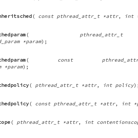
nheritsched
(
const pthread_attr_t *attr
,
int 
chedparam
(
pthread_at
d_param *param
);
chedparam
(
const pthread_a
m *param
);
chedpolicy
(
pthread_attr_t *attr
,
int policy
)
chedpolicy
(
const pthread_attr_t *attr
,
int *
cope
(
pthread_attr_t *attr
,
int contentionsco