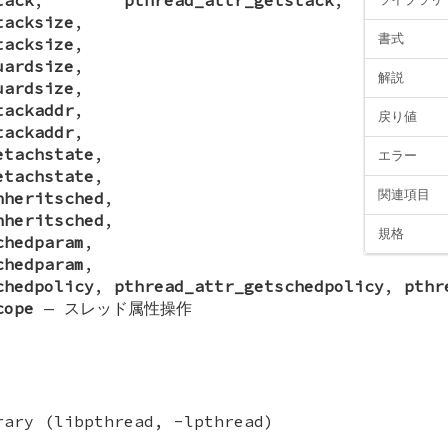
tacksize
,
書式
tacksize
,
uardsize
,
解説
uardsize
,
tackaddr
,
戻り値
tackaddr
,
etachstate
,
エラー
etachstate
,
関連項目
nheritsched
,
nheritsched
,
規格
chedparam
,
chedparam
,
chedpolicy
,
pthread_attr_getschedpolicy
,
pthr
cope
—
スレッド属性操作
rary (libpthread, -lpthread)