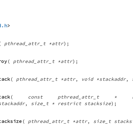
d.h
>
(
pthread_attr_t *attr
);
roy
(
pthread_attr_t *attr
);
tack
(
pthread_attr_t *attr
,
void *stackaddr
,
tack
(
const pthread_attr_t * r
stackaddr
,
size_t * restrict stacksize
);
tacksize
(
pthread_attr_t *attr
,
size_t stacks