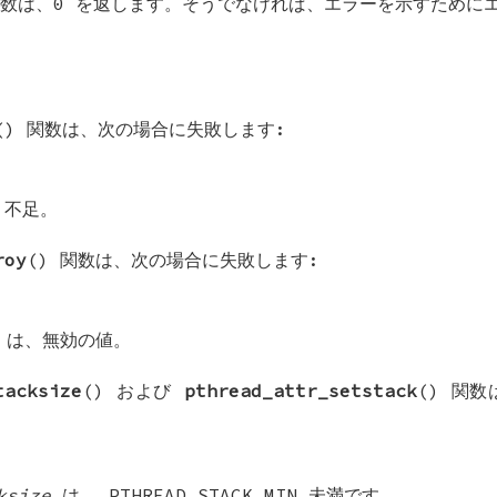
数は、0 を返します。そうでなければ、エラーを示すために
() 関数は、次の場合に失敗します:
リ不足。
roy
() 関数は、次の場合に失敗します:
は、無効の値。
tacksize
() および
pthread_attr_setstack
() 関
ksize
は、
PTHREAD_STACK_MIN
未満です。