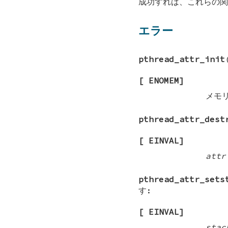
成功すれば、これらの関
エラー
pthread_attr_init
[
ENOMEM
]
メモ
pthread_attr_dest
[
EINVAL
]
attr
pthread_attr_sets
す:
[
EINVAL
]
stac