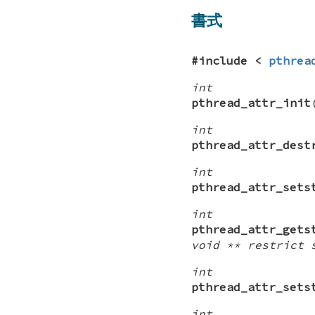
書式
#include <
pthrea
int
pthread_attr_init
int
pthread_attr_dest
int
pthread_attr_sets
int
pthread_attr_gets
void ** restrict 
int
pthread_attr_sets
int