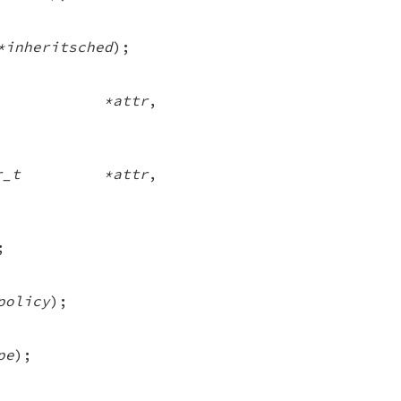
*inheritsched
);
tr_t *attr
,
ttr_t *attr
,
;
policy
);
pe
);