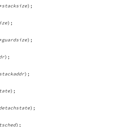
*stacksize
);
ize
);
*guardsize
);
dr
);
stackaddr
);
tate
);
detachstate
);
tsched
);