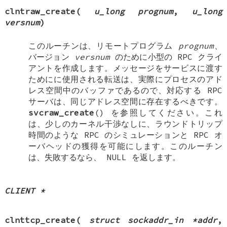
clntraw_create
(
u_long prognum
,
u_long
versnum
)
このルーチンは、リモートプログラム
prognum
、
バージョン
versnum
のために小型の RPC クライ
アントを作成します。メッセージをサービスに渡す
ためにに使用される転送は、実際にプロセスのアド
レス空間中のバッファであるので、対応する RPC
サーバは、同じアドレス空間に存在するべきです。
svcraw_create
() を参照してください。これ
は、少しのカーネル干渉なしに、ラウンドトリップ
時間のような RPC のシミュレーションと RPC オ
ーバヘッドの獲得を可能にします。このルーチン
は、失敗するなら、
NULL
を返します。
CLIENT *
clnttcp_create
(
struct sockaddr_in *addr
,