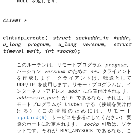
NULL
を返します。
CLIENT *
clntudp_create
(
struct sockaddr_in *addr
,
u_long prognum
,
u_long versnum
,
struct
timeval wait
,
int *sockp
);
このルーチンは、リモートプログラム
prognum
、
バージョン
versnum
のために RPC クライアント
を作成します。クライアントは、転送として
UDP/IP を使用します。リモートプログラムは、イ
ンターネットアドレス
addr
に位置付けされます。
addr->sin_port
が 0 であるなら、それは、リ
モートプログラムが listen する (接続を受け付
ける) (この情報のためには、リモート
rpcbind(8)
サービスを参考にしてください) 実
際のポートに設定されます。
sockp
引数は、ソケ
ットです。それが
RPC_ANYSOCK
であるなら、こ