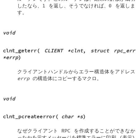
したなら、1 を返し、そうでなければ、0 を返しま
す。
void
clnt_geterr
(
CLIENT *clnt
,
struct rpc_err
*errp
)
クライアントハンドルからエラー構造体をアドレス
errp
の構造体にコピーするマクロ。
void
clnt_pcreateerror
(
char *s
)
なぜクライアント RPC を作成することができなか
ったかを示すメッセージを標準エラーに印刷 (表示)