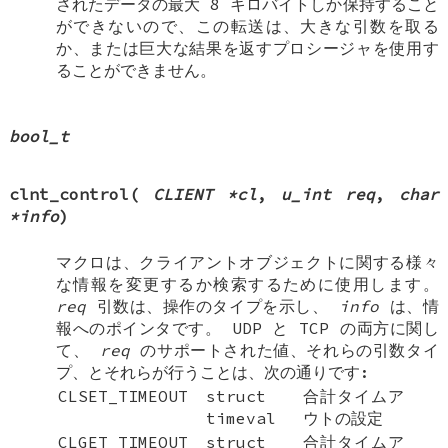
されたデータの最大 8 キロバイトしか保持すること
ができないので、この転送は、大きな引数を取る
か、または巨大な結果を返すプロシージャを使用す
ることができません。
bool_t
clnt_control
(
CLIENT *cl
,
u_int req
,
char
*info
)
マクロは、クライアントオブジェクトに関する様々
な情報を変更するか検索するために使用します。
req
引数は、操作のタイプを示し、
info
は、情
報へのポインタです。 UDP と TCP の両方に関し
て、
req
のサポートされた値、それらの引数タイ
プ、とそれらが行うことは、次の通りです:
CLSET_TIMEOUT
struct
合計タイムア
timeval
ウトの設定
CLGET_TIMEOUT
struct
合計タイムア