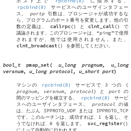
ホスト上で
rpcbind(8)
に指示する、
rpcbind(8)
サービスへのユーザインタフェー
ス。
portp
引数は、プロシージャが成功するな
ら、プログラムのポート番号を変更します。他の引
数の定義は、
callrpc
() と
clnt_call
() で
議論されます。このプロシージャは、“ping”で使用
されますが、他では使用されません。また、
clnt_broadcast
() を参照してください。
bool_t
pmap_set
(
u_long prognum
,
u_long
versnum
,
u_long protocol
,
u_short port
)
マシンの
rpcbind(8)
サービスで 3 つの (
prognum
,
versnum
,
protocol
) と
port
の
間のマッピングを確立する、
rpcbind(8)
サービ
スへのユーザインタフェース。
protocol
の値
は、たぶん
IPPROTO_UDP
または
IPPROTO_TCP
です。このルーチンは、成功すれば、1 を返し、そ
うでなければ、0 を返します。
svc_register
()
によって自動的に行われます。