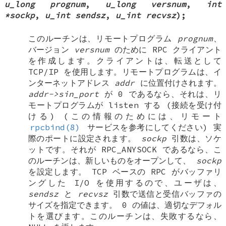
u_long prognum
,
u_long versnum
,
int
*sockp
,
u_int sendsz
,
u_int recvsz
);
このルーチンは、リモートプログラム
prognum
、
バージョン
versnum
のために RPC クライアント
を作成します。クライアントは、転送として
TCP/IP を使用します。リモートプログラムは、イ
ンターネットアドレス
addr
に位置付けされます。
addr->sin_port
が 0 であるなら、それは、リ
モートプログラムが listen する (接続を受け付
ける) (この情報のためには、リモート
rpcbind(8)
サービスを参考にしてください) 実
際のポートに設定されます。
sockp
引数は、ソケ
ットです。それが
RPC_ANYSOCK
であるなら、こ
のルーチンは、新しいものをオープンして、
sockp
を設定します。 TCP ベースの RPC がバッファリ
ングした I/O を使用するので、ユーザは、
sendsz
と
recvsz
引数で送信と受信バッファの
サイズを指定できます。 0 の値は、適切なデフォル
トを選びます。このルーチンは、失敗するなら、