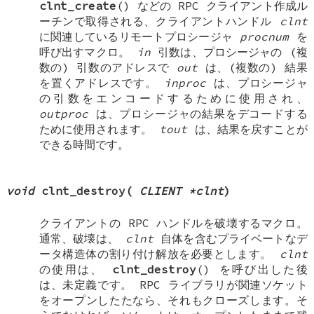
clnt_create
() などの RPC クライアント作成ル
ーチンで取得される、クライアントハンドル
clnt
に関連しているリモートプロシージャ
procnum
を
呼び出すマクロ。
in
引数は、プロシージャの (複
数の) 引数のアドレスで
out
は、(複数の) 結果
を置くアドレスです。
inproc
は、プロシージャ
の引数をエンコードするために使用され、
outproc
は、プロシージャの結果をデコードする
ために使用されます。
tout
は、結果を戻すことが
できる時間です。
void
clnt_destroy
(
CLIENT *clnt
)
クライアントの RPC ハンドルを破壊するマクロ。
通常、破壊は、
clnt
自体を含むプライベートなデ
ータ構造体の割り付け解放を必要とします。
clnt
の使用は、
clnt_destroy
() を呼び出した後
は、未定義です。 RPC ライブラリが関連ソケット
をオープンしたたなら、それもクローズします。そ