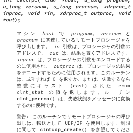
int
callrpc
(
char *host
,
u_long prognum
,
u_long versnum
,
u_long procnum
,
xdrproc_t
inproc
,
void *in
,
xdrproc_t outproc
,
void
*out
);
マシン
host
で
prognum
,
versnum
と
procnum
に関連しているリモートプロシージャを
呼び出します。
in
引数は、プロシージャの引数の
アドレスで、
out
は、結果を置くアドレスです。
inproc
は、プロシージャの引数をエンコードする
のに使用され、
outproc
は、プロシージャの結果
をデコードするために使用されます。このルーチン
は、成功すれば 0 を返すか、または、失敗するなら
整数にキャスト (cast) された
enum
clnt_stat
の値を返します。ルーチン
clnt_perrno
() は、失敗状態をメッセージに変換
するのに便利です。
警告: このルーチンでリモートプロシージャの呼び
出しは、転送として UDP/IP を使用します。制限
に関して
clntudp_create
() を参照してくださ