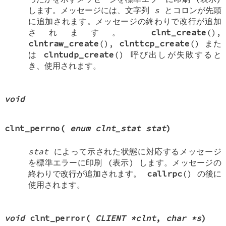
します。メッセージには、文字列
s
とコロンが先頭
に追加されます。メッセージの終わりで改行が追加
されます。
clnt_create
(),
clntraw_create
(),
clnttcp_create
() また
は
clntudp_create
() 呼び出しが失敗すると
き、使用されます。
void
clnt_perrno
(
enum clnt_stat stat
)
stat
によって示された状態に対応するメッセージ
を標準エラーに印刷 (表示) します。メッセージの
終わりで改行が追加されます。
callrpc
() の後に
使用されます。
void
clnt_perror
(
CLIENT *clnt
,
char *s
)