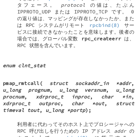
タフェース。
protocol
の値は、たぶん
IPPROTO_UDP
または
IPPROTO_TCP
です。 0
の返り値は、マッピングが存在しなかったか、また
は RPC システムがリモート
rpcbind(8)
サー
ビスに接続できなかったことを意味します。後者の
場合では、グローバル変数
rpc_createerr
は、
RPC 状態を含んでいます。
enum clnt_stat
pmap_rmtcall
(
struct sockaddr_in *addr
,
u_long prognum
,
u_long versnum
,
u_long
procnum
,
xdrproc_t inproc
,
char *in
,
xdrproc_t outproc
,
char *out
,
struct
timeval tout
,
u_long *portp
);
利用者に代わってそのホスト上でプロシージャへの
RPC 呼び出しを行うための IP アドレス
addr
の