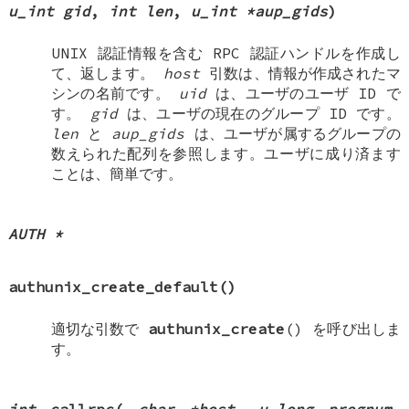
u_int gid
,
int len
,
u_int *aup_gids
)
UNIX
認証情報を含む RPC 認証ハンドルを作成し
て、返します。
host
引数は、情報が作成されたマ
シンの名前です。
uid
は、ユーザのユーザ ID で
す。
gid
は、ユーザの現在のグループ ID です。
len
と
aup_gids
は、ユーザが属するグループの
数えられた配列を参照します。ユーザに成り済ます
ことは、簡単です。
AUTH *
authunix_create_default
()
適切な引数で
authunix_create
() を呼び出しま
す。