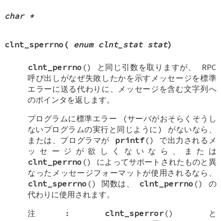
char *
clnt_sperrno
(
enum clnt_stat stat
)
clnt_perrno
() と同じ引数を取りますが、 RPC
呼び出しがなぜ失敗したかを示すメッセージを標準
エラーに送る代わりに、メッセージを含む文字列へ
のポインタを返します。
プログラムに標準エラー (サーバがおそらくそうし
ないプログラムの実行と同じように) がないなら、
または、プログラマが
printf
() で出力されるメ
ッセージが欲しくないなら、または
clnt_perrno
() によってサポートされたものと異
なったメッセージフォーマットが使用されるなら、
clnt_sperrno
() 関数は、
clnt_perrno
() の
代わりに使用されます。
注:
clnt_sperror
() と