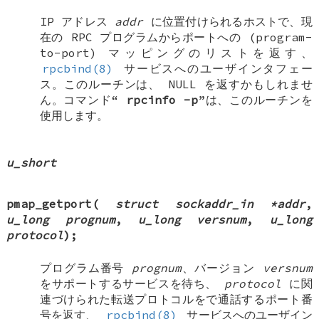
IP アドレス
addr
に位置付けられるホストで、現
在の RPC プログラムからポートへの (program-
to-port) マッピングのリストを返す、
rpcbind(8)
サービスへのユーザインタフェー
ス。このルーチンは、
NULL
を返すかもしれませ
ん。コマンド“
rpcinfo
-p
”は、このルーチンを
使用します。
u_short
pmap_getport
(
struct sockaddr_in *addr
,
u_long prognum
,
u_long versnum
,
u_long
protocol
);
プログラム番号
prognum
、バージョン
versnum
をサポートするサービスを待ち、
protocol
に関
連づけられた転送プロトコルをで通話するポート番
号を返す、
rpcbind(8)
サービスへのユーザイン