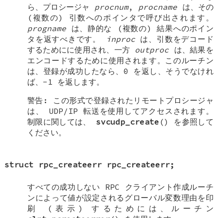
ら、プロシージャ
procnum
,
procname
は、その
(複数の) 引数へのポインタで呼び出されます。
progname
は、静的な (複数の) 結果へのポイン
タを返すべきです。
inproc
は、引数をデコード
するためにに使用され、一方
outproc
は、結果を
エンコードするために使用されます。このルーチン
は、登録が成功したなら、0 を返し、そうでなけれ
ば、-1 を返します。
警告: この形式で登録されたリモートプロシージャ
は、 UDP/IP 転送を使用してアクセスされます。
制限に関しては、
svcudp_create
() を参照して
ください。
struct rpc_createerr rpc_createerr
;
すべての成功しない RPC クライアント作成ルーチ
ンによって値が設定されるグローバル変数理由を印
刷 (表示) するためには、ルーチン