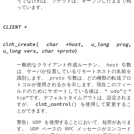
うでなければ、ソケットは、オープンしたままで残
っています。
CLIENT *
clnt_create
(
char *host
,
u_long prog
,
u_long vers
,
char *proto
)
一般的なクライアント作成ルーチン。
host
引数
は、サーバが位置しているリモートホストの名前を
識別します。
proto
引数は、どの種類の転送プロ
トコルが使用されるかを示します。現在このフィー
ルドのためにサポートしている値は、“
udp
”と“
tcp
”です。デフォルトタイムアウトは、設定されま
すが、
clnt_control
() を使用して変更するこ
とができます。
警告: UDP を使用することにおいて、短所がありま
す。 UDP ベースの RPC メッセージがエンコード