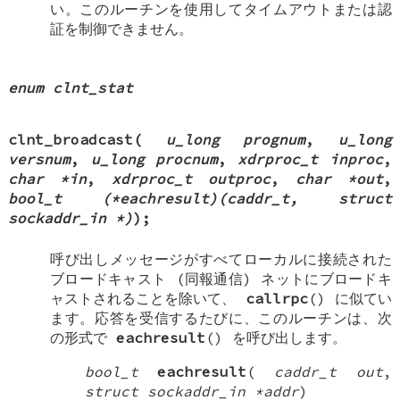
い。このルーチンを使用してタイムアウトまたは認
証を制御できません。
enum clnt_stat
clnt_broadcast
(
u_long prognum
,
u_long
versnum
,
u_long procnum
,
xdrproc_t inproc
,
char *in
,
xdrproc_t outproc
,
char *out
,
bool_t (*eachresult)(caddr_t, struct
sockaddr_in *)
);
呼び出しメッセージがすべてローカルに接続された
ブロードキャスト (同報通信) ネットにブロードキ
ャストされることを除いて、
callrpc
() に似てい
ます。応答を受信するたびに、このルーチンは、次
の形式で
eachresult
() を呼び出します。
bool_t
eachresult
(
caddr_t out
,
struct sockaddr_in *addr
)