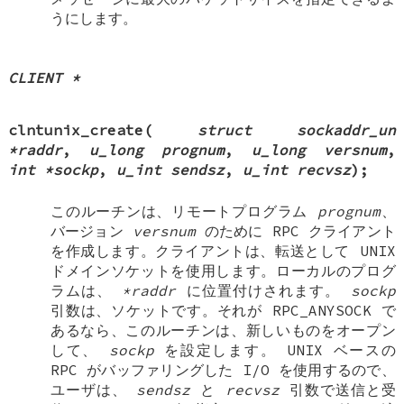
うにします。
CLIENT *
clntunix_create
(
struct sockaddr_un
*raddr
,
u_long prognum
,
u_long versnum
,
int *sockp
,
u_int sendsz
,
u_int recvsz
);
このルーチンは、リモートプログラム
prognum
、
バージョン
versnum
のために RPC クライアント
を作成します。クライアントは、転送として
UNIX
ドメインソケットを使用します。ローカルのプログ
ラムは、
*raddr
に位置付けされます。
sockp
引数は、ソケットです。それが
RPC_ANYSOCK
で
あるなら、このルーチンは、新しいものをオープン
して、
sockp
を設定します。
UNIX
ベースの
RPC がバッファリングした I/O を使用するので、
ユーザは、
sendsz
と
recvsz
引数で送信と受