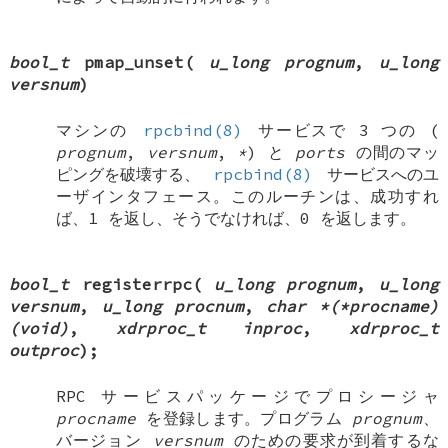
bool_t
pmap_unset
(
u_long prognum
,
u_long
versnum
)
マシンの
rpcbind(8)
サービスで 3 つの (
prognum
,
versnum
,
*
) と
ports
の間のマッ
ピングを破壊する、
rpcbind(8)
サービスへのユ
ーザインタフェース。このルーチンは、成功すれ
ば、1 を返し、そうでなければ、0 を返します。
bool_t
registerrpc
(
u_long prognum
,
u_long
versnum
,
u_long procnum
,
char *(*procname)
(void)
,
xdrproc_t inproc
,
xdrproc_t
outproc
);
RPC サービスパッケージでプロシージャ
procname
を登録します。プログラム
prognum
、
バージョン
versnum
のための要求が到着するな