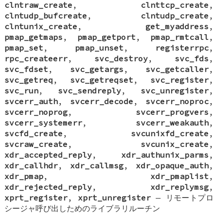
clntraw_create
,
clnttcp_create
,
clntudp_bufcreate
,
clntudp_create
,
clntunix_create
,
get_myaddress
,
pmap_getmaps
,
pmap_getport
,
pmap_rmtcall
,
pmap_set
,
pmap_unset
,
registerrpc
,
rpc_createerr
,
svc_destroy
,
svc_fds
,
svc_fdset
,
svc_getargs
,
svc_getcaller
,
svc_getreq
,
svc_getreqset
,
svc_register
,
svc_run
,
svc_sendreply
,
svc_unregister
,
svcerr_auth
,
svcerr_decode
,
svcerr_noproc
,
svcerr_noprog
,
svcerr_progvers
,
svcerr_systemerr
,
svcerr_weakauth
,
svcfd_create
,
svcunixfd_create
,
svcraw_create
,
svcunix_create
,
xdr_accepted_reply
,
xdr_authunix_parms
,
xdr_callhdr
,
xdr_callmsg
,
xdr_opaque_auth
,
xdr_pmap
,
xdr_pmaplist
,
xdr_rejected_reply
,
xdr_replymsg
,
xprt_register
,
xprt_unregister
—
リモートプロ
シージャ呼び出しためのライブラリルーチン