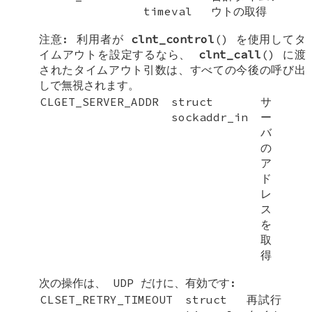
timeval
ウトの取得
注意: 利用者が
clnt_control
() を使用してタ
イムアウトを設定するなら、
clnt_call
() に渡
されたタイムアウト引数は、すべての今後の呼び出
しで無視されます。
CLGET_SERVER_ADDR
struct
サ
sockaddr_in
ー
バ
の
ア
ド
レ
ス
を
取
得
次の操作は、 UDP だけに、有効です:
CLSET_RETRY_TIMEOUT
struct
再試行