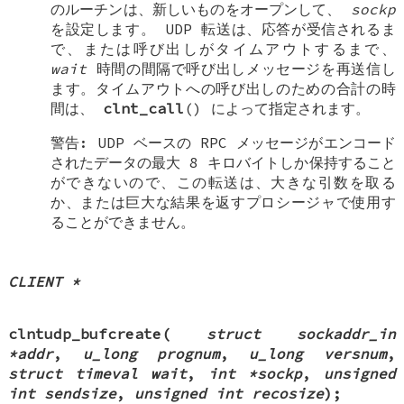
のルーチンは、新しいものをオープンして、
sockp
を設定します。 UDP 転送は、応答が受信されるま
で、または呼び出しがタイムアウトするまで、
wait
時間の間隔で呼び出しメッセージを再送信し
ます。タイムアウトへの呼び出しのための合計の時
間は、
clnt_call
() によって指定されます。
警告: UDP ベースの RPC メッセージがエンコード
されたデータの最大 8 キロバイトしか保持すること
ができないので、この転送は、大きな引数を取る
か、または巨大な結果を返すプロシージャで使用す
ることができません。
CLIENT *
clntudp_bufcreate
(
struct sockaddr_in
*addr
,
u_long prognum
,
u_long versnum
,
struct timeval wait
,
int *sockp
,
unsigned
int sendsize
,
unsigned int recosize
);