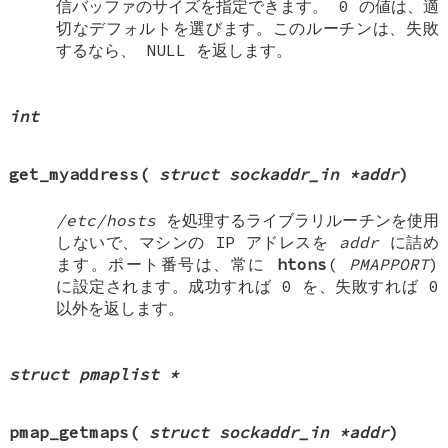
信バッファのサイズを指定できます。 0 の値は、適
切なデフォルトを選びます。このルーチンは、失敗
するなら、
NULL
を返します。
int
get_myaddress
(
struct sockaddr_in *addr
)
/etc/hosts
を処理するライブラリルーチンを使用
しないで、マシンの IP アドレスを
addr
に詰め
ます。ポート番号は、常に
htons
(
PMAPPORT
)
に設定されます。成功すれば 0 を、失敗すれば 0
以外を返します。
struct pmaplist *
pmap_getmaps
(
struct sockaddr_in *addr
)