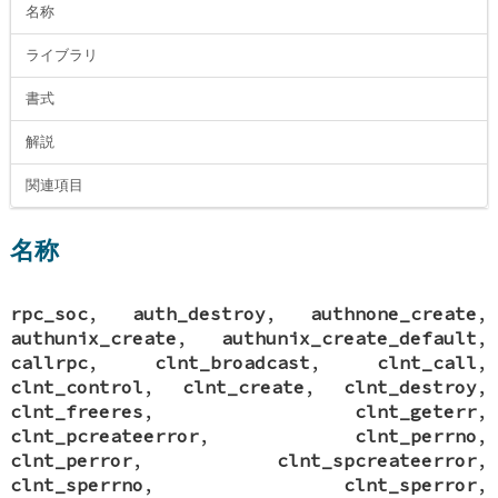
名称
ライブラリ
書式
解説
関連項目
名称
rpc_soc
,
auth_destroy
,
authnone_create
,
authunix_create
,
authunix_create_default
,
callrpc
,
clnt_broadcast
,
clnt_call
,
clnt_control
,
clnt_create
,
clnt_destroy
,
clnt_freeres
,
clnt_geterr
,
clnt_pcreateerror
,
clnt_perrno
,
clnt_perror
,
clnt_spcreateerror
,
clnt_sperrno
,
clnt_sperror
,