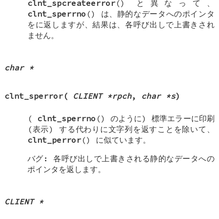
clnt_spcreateerror
() と異なって、
clnt_sperrno
() は、静的なデータへのポインタ
をに返しますが、結果は、各呼び出しで上書きされ
ません。
char *
clnt_sperror
(
CLIENT *rpch
,
char *s
)
(
clnt_sperrno
() のように) 標準エラーに印刷
(表示) する代わりに文字列を返すことを除いて、
clnt_perror
() に似ています。
バグ: 各呼び出しで上書きされる静的なデータへの
ポインタを返します。
CLIENT *