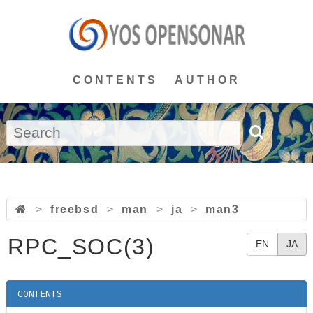
CONTENTS
AUTHOR
>
freebsd
>
man
>
ja
>
man3
RPC_SOC(3)
EN
JA
CONTENTS