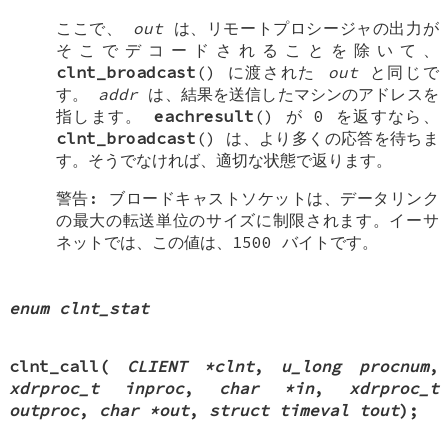
ここで、
out
は、リモートプロシージャの出力が
そこでデコードされることを除いて、
clnt_broadcast
() に渡された
out
と同じで
す。
addr
は、結果を送信したマシンのアドレスを
指します。
eachresult
() が 0 を返すなら、
clnt_broadcast
() は、より多くの応答を待ちま
す。そうでなければ、適切な状態で返ります。
警告: ブロードキャストソケットは、データリンク
の最大の転送単位のサイズに制限されます。イーサ
ネットでは、この値は、1500 バイトです。
enum clnt_stat
clnt_call
(
CLIENT *clnt
,
u_long procnum
,
xdrproc_t inproc
,
char *in
,
xdrproc_t
outproc
,
char *out
,
struct timeval tout
);