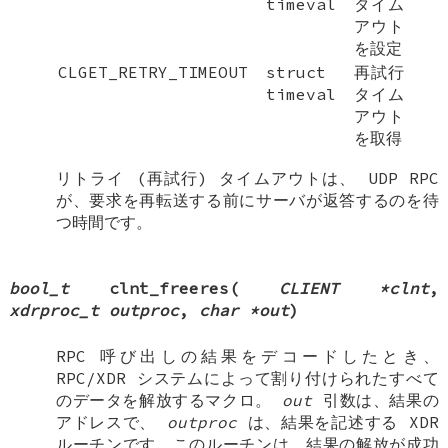
timeval
タイム
アウト
を設定
CLGET_RETRY_TIMEOUT
struct
再試行
timeval
タイム
アウト
を取得
リトライ (再試行) タイムアウトは、 UDP RPC
が、要求を再転送する前にサーバが返答するのを待
つ時間です。
bool_t
clnt_freeres
(
CLIENT *clnt
,
xdrproc_t outproc
,
char *out
)
RPC 呼び出しの結果をデコードしたとき、
RPC/XDR システムによって割り付けられたすべて
のデータを解放するマクロ。
out
引数は、結果の
アドレスで、
outproc
は、結果を記述する XDR
ルーチンです。このルーチンは、結果の解放が成功