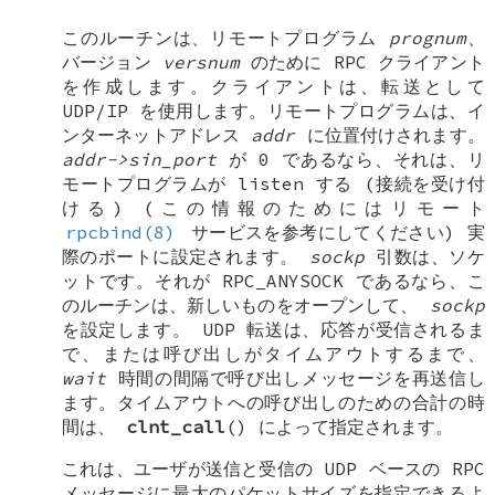
このルーチンは、リモートプログラム
prognum
、
バージョン
versnum
のために RPC クライアント
を作成します。クライアントは、転送として
UDP/IP を使用します。リモートプログラムは、イ
ンターネットアドレス
addr
に位置付けされます。
addr->sin_port
が 0 であるなら、それは、リ
モートプログラムが listen する (接続を受け付
ける) (この情報のためにはリモート
rpcbind(8)
サービスを参考にしてください) 実
際のポートに設定されます。
sockp
引数は、ソケ
ットです。それが
RPC_ANYSOCK
であるなら、こ
のルーチンは、新しいものをオープンして、
sockp
を設定します。 UDP 転送は、応答が受信されるま
で、または呼び出しがタイムアウトするまで、
wait
時間の間隔で呼び出しメッセージを再送信し
ます。タイムアウトへの呼び出しのための合計の時
間は、
clnt_call
() によって指定されます。
これは、ユーザが送信と受信の UDP ベースの RPC
メッセージに最大のパケットサイズを指定できるよ