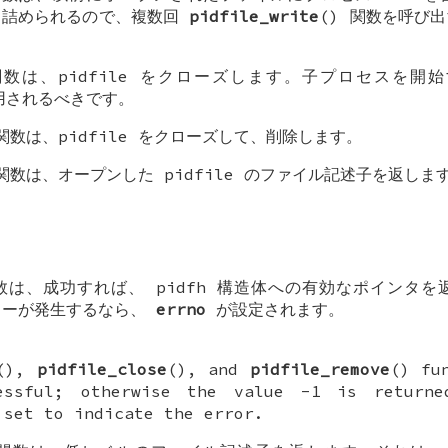
り詰められるので、複数回
pidfile_write
() 関数を呼び
 関数は、pidfile をクローズします。子プロセスを
用されるべきです。
 関数は、pidfile をクローズして、削除します。
 関数は、オープンした pidfile のファイル記述子を返しま
関数は、成功すれば、
pidfh
構造体への有効なポインタを
ラーが発生するなら、
errno
が設定されます。
(),
pidfile_close
(), and
pidfile_remove
() fu
essful; otherwise the value -1 is returne
set to indicate the error.