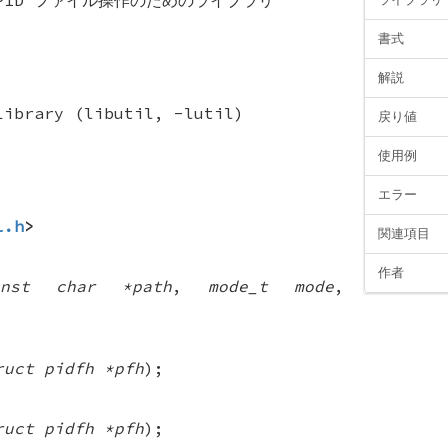
書式
解説
Library (libutil, -lutil)
戻り値
使用例
エラー
l.h
>
関連項目
作者
onst char *path
,
mode_t mode
,
ruct pidfh *pfh
);
ruct pidfh *pfh
);