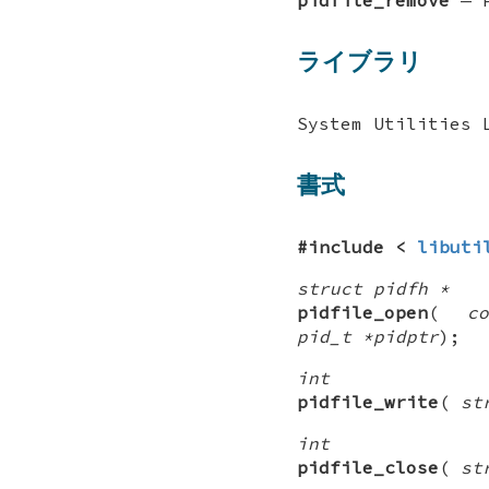
ライブラリ
System Utilities 
書式
#include <
libuti
struct pidfh *
pidfile_open
(
c
pid_t *pidptr
);
int
pidfile_write
(
st
int
pidfile_close
(
st