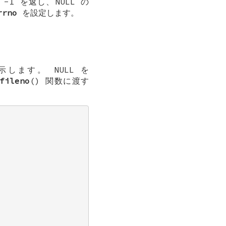
、
-1
を返し、NULL の
rrno
を設定します。
を示します。
NULL
を
fileno
() 関数に渡す