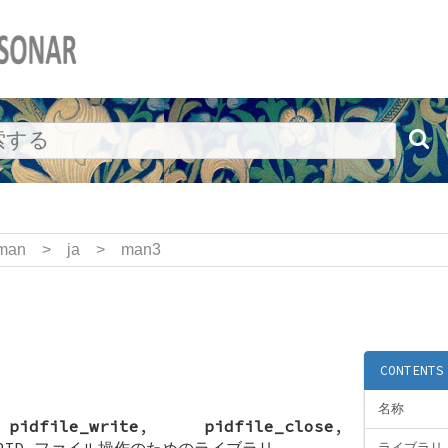
man
>
ja
>
man3
)
CONTENTS
名称
,
pidfile_write
,
pidfile_close
,
PID ファイル操作のためのライブラリ
ライブラリ