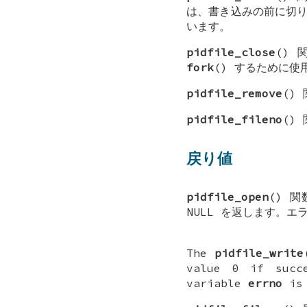
は、書き込みの前に切
います。
pidfile_close
()
fork
() するために使
pidfile_remove
()
pidfile_fileno
()
戻り値
pidfile_open
() 
NULL
を返します。エ
The
pidfile_write
value 0 if succ
variable
errno
is 