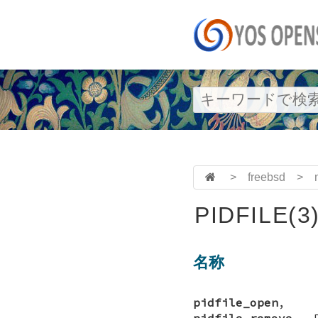
>
freebsd
>
PIDFILE(3
名称
pidfile_open
pidfile_remove
—