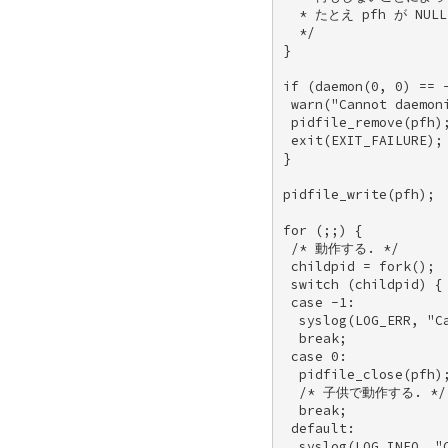
  * たとえ pfh が N
  */ 

} 

if (daemon(0, 0) == -
 warn("Cannot daemoni
 pidfile_remove(pfh);
 exit(EXIT_FAILURE); 
} 

pidfile_write(pfh); 

for (;;) { 

 /* 動作する. */ 

 childpid = fork(); 

 switch (childpid) { 
 case -1: 

  syslog(LOG_ERR, "Ca
  break; 

 case 0: 

  pidfile_close(pfh);
  /* 子供で動作する. */ 
  break; 

 default: 

  syslog(LOG_INFO, "C