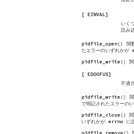
[
EINVAL
]
いく
読み込
pidfile_open
() 
たエラーのいずれかが
pidfile_write
() 
[
EDOOFUS
]
不適
pidfile_write
()
で明記されたエラーの
pidfile_close
()
いずれかが
errno
に設
pidfile_remove
()