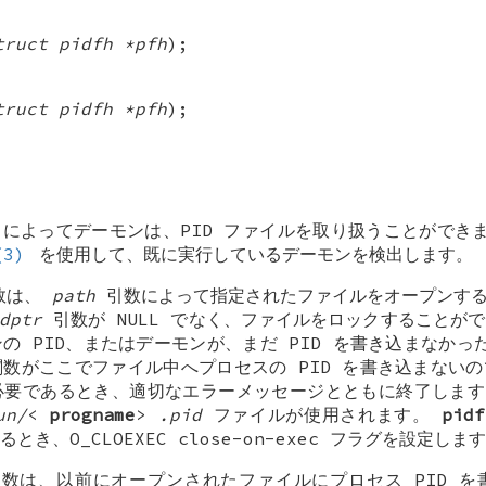
truct pidfh *pfh
);
truct pidfh *pfh
);
よってデーモンは、PID ファイルを取り扱うことができます。
(3)
を使用して、既に実行しているデーモンを検出します。
関数は、
path
引数によって指定されたファイルをオープンする
dptr
引数が
NULL
でなく、ファイルをロックすることがで
の PID、またはデーモンが、まだ PID を書き込まなか
数がここでファイル中へプロセスの PID を書き込まない
必要であるとき、適切なエラーメッセージとともに終了しま
un/
<
progname
>
.pid
ファイルが使用されます。
pidf
るとき、O_CLOEXEC close-on-exec フラグを設定しま
 関数は、以前にオープンされたファイルにプロセス PID 