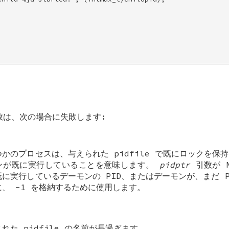


関数は、次の場合に失敗します:
つかのプロセスは、与えられた pidfile で既にロックを保
ンが既に実行していることを意味します。
pidptr
引数が
既に実行しているデーモンの PID、またはデーモンが、まだ P
に、
-1
を格納するために使用します。
れた pidfile の名前が長過ぎます。