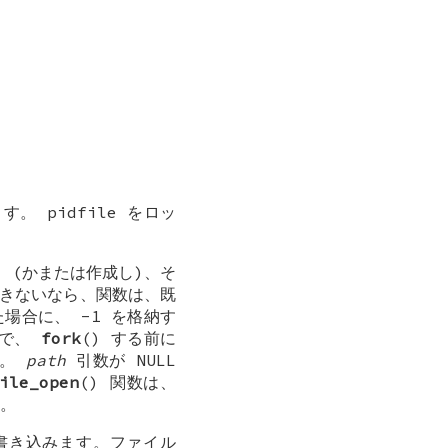
 pidfile をロッ
 (かまたは作成し)、そ
きないなら、関数は、既
った場合に、
-1
を格納す
ので、
fork
() する前に
す。
path
引数が
NULL
ile_open
() 関数は、
す。
を書き込みます。ファイル