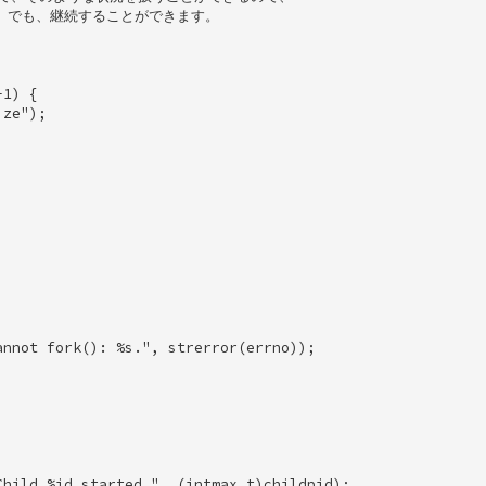
ULL でも、継続することができます。 

1) { 

ze"); 

 





nnot fork(): %s.", strerror(errno)); 

 



hild %jd started.", (intmax_t)childpid); 
