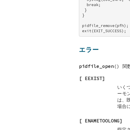
  break; 

 } 

} 

pidfile_remove(pfh); 
exit(EXIT_SUCCESS);
エラー
pidfile_open
() 
[
EEXIST
]
いく
ーモ
は、
場合
[
ENAMETOOLONG
]
指定さ