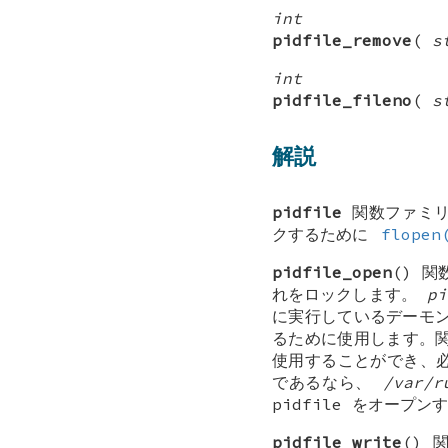
int
pidfile_remove
(
s
int
pidfile_fileno
(
s
解説
pidfile
関数ファミリに
クするために
flopen
pidfile_open
() 
れをロックします。
pi
に実行しているデーモン
るために使用します。関
使用することができ、
であるなら、
/var/r
pidfile をオープンす
pidfile_write
()