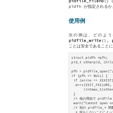
pidfile_fileno
()
pidfh
が指定されるか、
使用例
次の例は、どのよ
pidfile_write
(),
ことは安全であることに
struct pidfh *pfh; 

pid_t otherpid, child
pfh = pidfile_open("/
if (pfh == NULL) { 

 if (errno == EEXIST)
  errx(EXIT_FAILURE, 
      (intmax_t)other
 } 

 /* 他の理由で pidfi
 warn("Cannot open or
 /* 別の pidfile_* 
  * 何もしないことによ