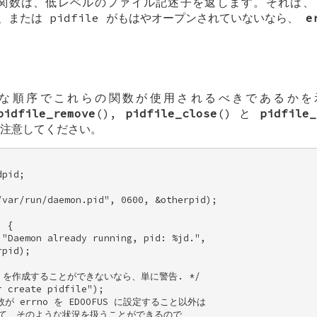
 関数は、低レベルのファイル記述子を返します。それは
または pidfile がもはやオープンされていないなら、
e
うな順序でこれらの関数が使用されるべきであるか
pidfile_remove
(),
pidfile_close
() と
pidfile_
注意してください。
pid; 

var/run/daemon.pid", 0600, &otherpid); 

 { 

"Daemon already running, pid: %jd.", 

pid); 

le を作成することができないなら、単に警告. */ 

 create pidfile"); 

関数が errno を EDOOFUS に設定すること以外は 

って、そのような状況を扱うことができるので、 
