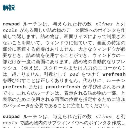
解説
newpad
ルーチンは、与えられた行の数
nlines
と列
ncols
がある新しい詰め物のデータ構造へのポインタを作
成して返します。詰め物は、画面サイズによって制限され
ないことを除いて、ウィンドウに似ていて、画面の特定の
部分に関連する必要はありません。大きなウィンドウが必
要なとき、詰め物を使用することができ、ウィンドウの一
部だけが一度に画面にあります。詰め物の自動的なリフレ
ッシュ (例えば、スクロールまたは入力のエコーから)
は、起こりません。引数として
pad
をつけて
wrefresh
を呼び出すことは正しくありません。代わりに、ルーチン
prefresh
または
pnoutrefresh
が呼び出されるべき
です。これらのルーチンは、表示される詰め物の一部、と
表示のために使用される画面の位置を指定するために追加
のパラメータが必要であることに注意してください。
subpad
ルーチンは、与えられた行の数
nlines
と列
ncols
で詰め物内のサブウィンドウへのポインタを作成し