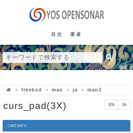
目次
著者
>
freebsd
>
man
>
ja
>
man3
curs_pad(3X)
EN
JA
CONTENTS