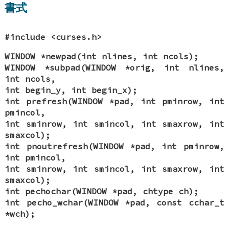
書式
#include <curses.h>
WINDOW *newpad(int nlines, int ncols);
WINDOW *subpad(WINDOW *orig, int nlines,
int ncols,
int begin_y, int begin_x);
int prefresh(WINDOW *pad, int pminrow, int
pmincol,
int sminrow, int smincol, int smaxrow, int
smaxcol);
int pnoutrefresh(WINDOW *pad, int pminrow,
int pmincol,
int sminrow, int smincol, int smaxrow, int
smaxcol);
int pechochar(WINDOW *pad, chtype ch);
int pecho_wchar(WINDOW *pad, const cchar_t
*wch);