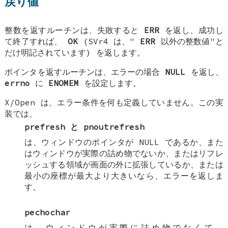
戻り値
整数を返すルーチンは、失敗すると
ERR
を返し、成功し
て終了すれば、
OK
(SVr4 は、"
ERR
以外の整数値"と
だけ明記されています) を返します。
ポインタを返すルーチンは、エラーの場合
NULL
を返し、
errno
に
ENOMEM
を設定します。
X/Open は、エラー条件を何も定義していません。この実
装では、
prefresh
と
pnoutrefresh
は、ウィンドウのポインタが NULL であるか、また
はウィンドウが実際の詰め物でないか、またはリフレ
ッシュする領域が画面の外に拡張しているか、または
最小の座標が最大より大きいなら、エラーを返しま
す。
pechochar
は、ウィンドウが実際に詰め物でなくて、