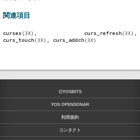
関連項目
curses
(3X),
curs_refresh
(3X),
curs_touch
(3X),
curs_addch
(3X)
YOSBITS
YOS OPENSONAR
利用規約
コンタクト