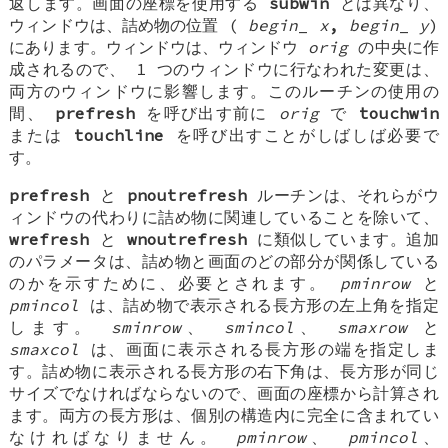
返します。画面の座標を使用する
subwin
とは異なり、
ウィンドウは、詰め物の位置 (
begin
_
x
,
begin
_
y
)
にあります。ウィンドウは、ウィンドウ
orig
の中央に作
成されるので、 1 つのウィンドウに行なわれた変更は、
両方のウィンドウに影響します。このルーチンの使用の
間、
prefresh
を呼び出す前に
orig
で
touchwin
または
touchline
を呼び出すことがしばしば必要で
す。
prefresh
と
pnoutrefresh
ルーチンは、それらがウ
ィンドウの代わりに詰め物に関連していることを除いて、
wrefresh
と
wnoutrefresh
に類似しています。追加
のパラメータは、詰め物と画面のどの部分が関係している
のかを示すために、必要とされます。
pminrow
と
pmincol
は、詰め物で表示される長方形の左上角を指定
します。
sminrow
、
smincol
、
smaxrow
と
smaxcol
は、画面に表示される長方形の端を指定しま
す。詰め物に表示される長方形の右下角は、長方形が同じ
サイズでなければならないので、画面の座標から計算され
ます。両方の長方形は、個別の構造内に完全に含まれてい
なければなりません。
pminrow
、
pmincol
、