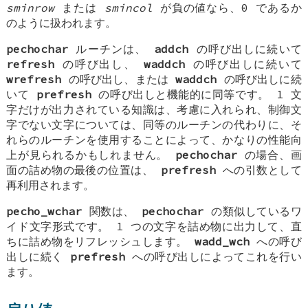
sminrow
または
smincol
が負の値なら、0 であるか
のように扱われます。
pechochar
ルーチンは、
addch
の呼び出しに続いて
refresh
の呼び出し、
waddch
の呼び出しに続いて
wrefresh
の呼び出し、または
waddch
の呼び出しに続
いて
prefresh
の呼び出しと機能的に同等です。 1 文
字だけが出力されている知識は、考慮に入れられ、制御文
字でない文字については、同等のルーチンの代わりに、そ
れらのルーチンを使用することによって、かなりの性能向
上が見られるかもしれません。
pechochar
の場合、画
面の詰め物の最後の位置は、
prefresh
への引数として
再利用されます。
pecho_wchar
関数は、
pechochar
の類似しているワ
イド文字形式です。 1 つの文字を詰め物に出力して、直
ちに詰め物をリフレッシュします。
wadd_wch
への呼び
出しに続く
prefresh
への呼び出しによってこれを行い
ます。