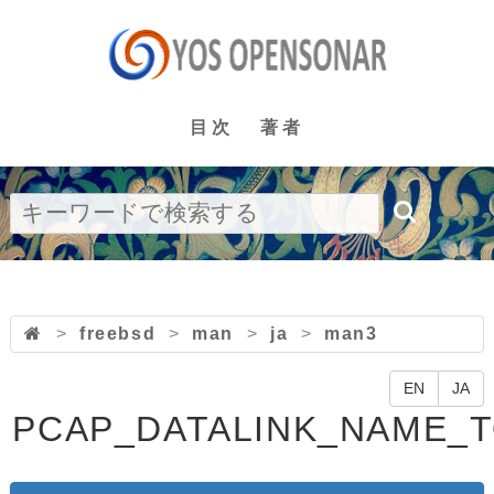
目次
著者
>
freebsd
>
man
>
ja
>
man3
EN
JA
PCAP_DATALINK_NAME_T